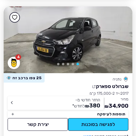
4
25 צפו ברכב זה
נתניה
שברולט ספארק
LT
2017
יד 2
175,000 ק״מ
מחיר
החזר חודשי מ-
380
34,900
₪
לחודש
*
₪
תוספות לעיסקה
לפגישה בסוכנות
יצירת קשר