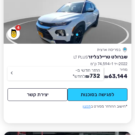
4
בפריסה ארצית
שברולט טריילבליזר
LT PLUS
2022
יד 1
74,594 ק״מ
מחיר
החזר חודשי מ-
732
63,144
₪
לחודש
*
₪
לפגישה בסוכנות
יצירת קשר
*חישוב ההחזר מפורט ב
תקנון