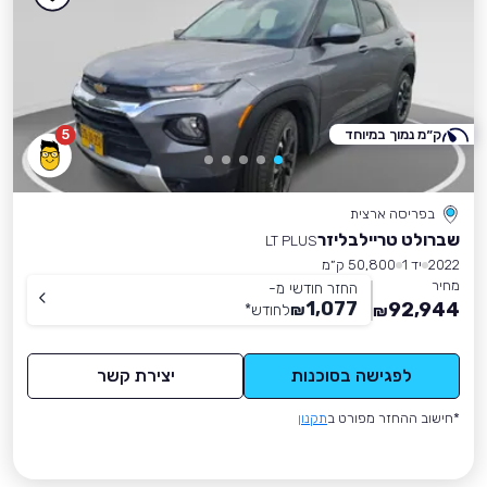
ק״מ נמוך במיוחד
5
בפריסה ארצית
שברולט טריילבליזר
LT PLUS
2022
יד 1
50,800 ק״מ
מחיר
החזר חודשי מ-
1,077
92,944
₪
לחודש
*
₪
לפגישה בסוכנות
יצירת קשר
*חישוב ההחזר מפורט ב
תקנון