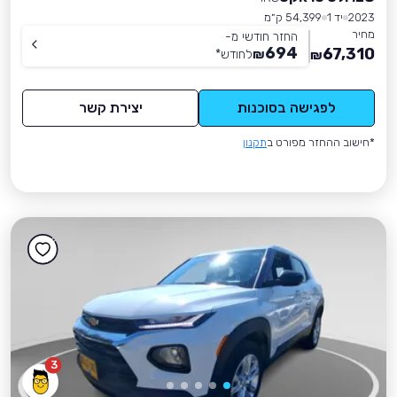
2023
יד 1
54,399 ק״מ
מחיר
החזר חודשי מ-
694
67,310
₪
לחודש
*
₪
לפגישה בסוכנות
יצירת קשר
*חישוב ההחזר מפורט ב
תקנון
3