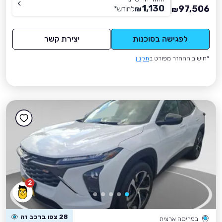
1,130
97,506
₪
לחודש
*
₪
לפגישה בסוכנות
יצירת קשר
*חישוב ההחזר מפורט ב
תקנון
2
28 צפו ברכב זה
בפריסה ארצית