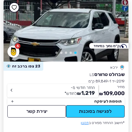
ק״מ נמוך במיוחד
6
23 צפו ברכב זה
ירכא
שברולט טרוורס
LS
2019
יד 1
89,849 ק״מ
מחיר
החזר חודשי מ-
1,219
109,000
₪
לחודש
*
₪
תוספות לעיסקה
לפגישה בסוכנות
יצירת קשר
*חישוב ההחזר מפורט ב
תקנון