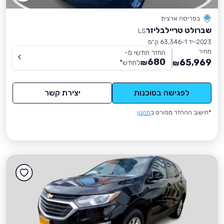
בפריסה ארצית
שברולט טריילבליזר
LS
2023
יד 1
63,346 ק״מ
מחיר
החזר חודשי מ-
680
65,969
₪
לחודש
*
₪
לפגישה בסוכנות
יצירת קשר
*חישוב ההחזר מפורט ב
תקנון