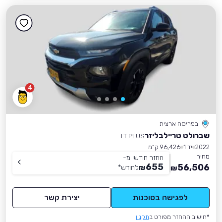
4
בפריסה ארצית
שברולט טריילבליזר
LT PLUS
2022
יד 1
96,426 ק״מ
מחיר
החזר חודשי מ-
655
56,506
₪
לחודש
*
₪
לפגישה בסוכנות
יצירת קשר
*חישוב ההחזר מפורט ב
תקנון