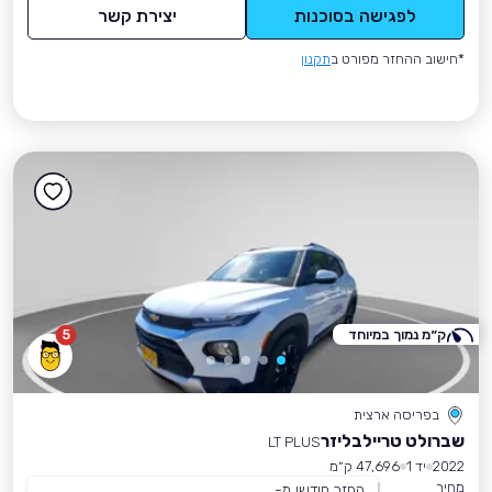
לפגישה בסוכנות
יצירת קשר
*חישוב ההחזר מפורט ב
תקנון
ק״מ נמוך במיוחד
5
בפריסה ארצית
שברולט טריילבליזר
LT PLUS
2022
יד 1
47,696 ק״מ
מחיר
החזר חודשי מ-