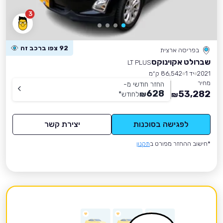
3
92 צפו ברכב זה
בפריסה ארצית
שברולט אקוינוקס
LT PLUS
2021
יד 1
86,542 ק״מ
מחיר
החזר חודשי מ-
628
53,282
₪
לחודש
*
₪
לפגישה בסוכנות
יצירת קשר
*חישוב ההחזר מפורט ב
תקנון