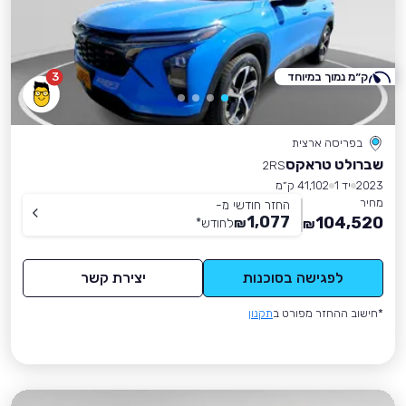
ק״מ נמוך במיוחד
3
בפריסה ארצית
שברולט טראקס
2RS
2023
יד 1
41,102 ק״מ
מחיר
החזר חודשי מ-
1,077
104,520
₪
לחודש
*
₪
לפגישה בסוכנות
יצירת קשר
*חישוב ההחזר מפורט ב
תקנון