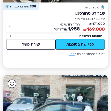
338 צפו ברכב זה
פתח תקווה
שברולט טרוורס
LS
2022
יד 1
31,000 ק״מ
171,000 ₪
החזר חודשי מ-
1,958
169,000
₪
לחודש
*
₪
תוספות לעיסקה
לפגישה בסוכנות
יצירת קשר
*חישוב ההחזר מפורט ב
תקנון