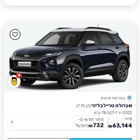
4
בפריסה ארצית
שברולט טריילבליזר
LT PLUS
2022
יד 1
78,527 ק״מ
מחיר
החזר חודשי מ-
732
63,144
₪
לחודש
*
₪