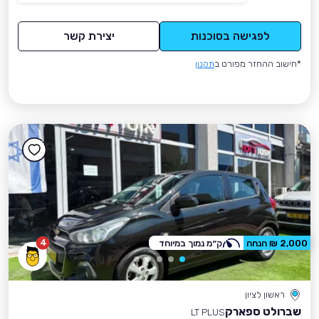
לפגישה בסוכנות
יצירת קשר
*חישוב ההחזר מפורט ב
תקנון
4
2,000 ₪ הנחה
ק״מ נמוך במיוחד
ראשון לציון
שברולט ספארק
LT PLUS