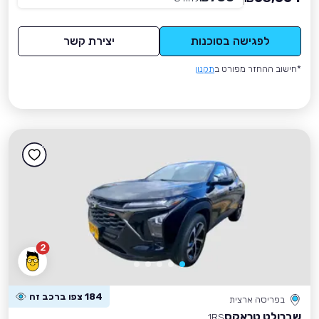
לפגישה בסוכנות
יצירת קשר
*חישוב ההחזר מפורט ב
תקנון
2
184 צפו ברכב זה
בפריסה ארצית
שברולט טראקס
1RS