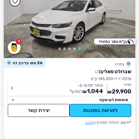
ק״מ נמוך במיוחד
7
26 צפו ברכב זה
נתניה
שברולט מאליבו
LT
2016
יד 1
145,000 ק״מ
מחיר
החזר חודשי מ-
1,044
29,900
₪
לחודש
*
₪
תוספות לעיסקה
לפגישה בסוכנות
יצירת קשר
*חישוב ההחזר מפורט ב
תקנון