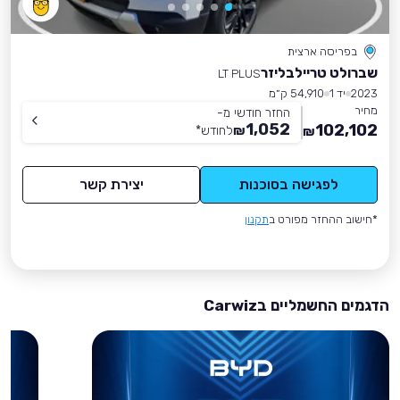
בפריסה ארצית
שברולט טריילבליזר
LT PLUS
2023
יד 1
54,910 ק״מ
מחיר
החזר חודשי מ-
1,052
102,102
₪
לחודש
*
₪
לפגישה בסוכנות
יצירת קשר
*חישוב ההחזר מפורט ב
תקנון
הדגמים החשמליים בCarwiz