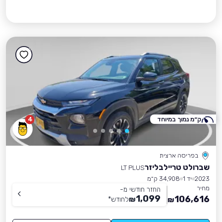
ק״מ נמוך במיוחד
4
בפריסה ארצית
שברולט טריילבליזר
LT PLUS
2023
יד 1
34,908 ק״מ
מחיר
החזר חודשי מ-
1,099
106,616
₪
לחודש
*
₪