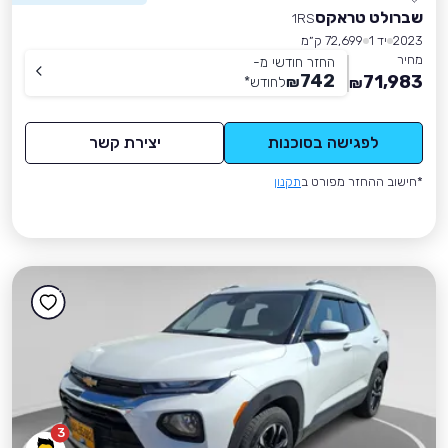
שברולט טראקס
1RS
2023
יד 1
72,699 ק״מ
מחיר
החזר חודשי מ-
742
71,983
₪
לחודש
*
₪
לפגישה בסוכנות
יצירת קשר
*חישוב ההחזר מפורט ב
תקנון
3