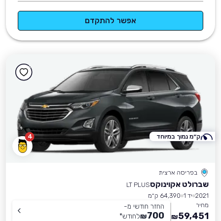
אפשר להתקדם
ק״מ נמוך במיוחד
4
בפריסה ארצית
שברולט אקוינוקס
LT PLUS
2021
יד 1
64,390 ק״מ
מחיר
החזר חודשי מ-
700
59,451
₪
לחודש
*
₪