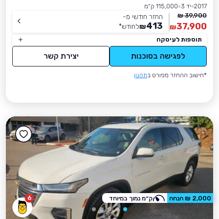
2017
יד 3
115,000 ק״מ
39,900 ₪
החזר חודשי מ-
413
37,900
₪
לחודש
*
₪
תוספות לעיסקה
לפגישה בסוכנות
יצירת קשר
*חישוב ההחזר מפורט ב
תקנון
6
2,000 ₪ הנחה
ק״מ נמוך במיוחד