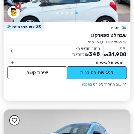
4
23 צפו ברכב זה
נתניה
שברולט ספארק
LT
2017
יד 2
160,000 ק״מ
מחיר
החזר חודשי מ-
348
31,900
₪
לחודש
*
₪
תוספות לעיסקה
לפגישה בסוכנות
יצירת קשר
*חישוב ההחזר מפורט ב
תקנון