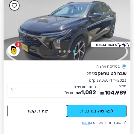
ק״מ נמוך במיוחד
3
בפריסה ארצית
שברולט טראקס
2RS
2023
יד 1
39,060 ק״מ
מחיר
החזר חודשי מ-
1,082
104,989
₪
לחודש
*
₪
לפגישה בסוכנות
יצירת קשר
*חישוב ההחזר מפורט ב
תקנון