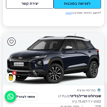
לפגישה בסוכנות
יצירת קשר
*חישוב ההחזר מפורט ב
תקנון
4
בפריסה ארצית
שברולט טריילבליזר
LT PLUS
אפשר לעזור?
2022
יד 1
73,627 ק״מ
מחיר
החזר חודשי מ-