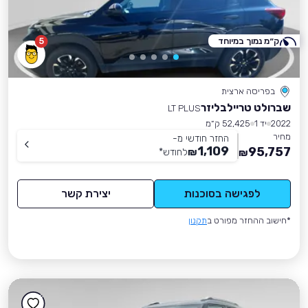
ק״מ נמוך במיוחד
5
בפריסה ארצית
שברולט טריילבליזר
LT PLUS
2022
יד 1
52,425 ק״מ
מחיר
החזר חודשי מ-
1,109
95,757
₪
לחודש
*
₪
לפגישה בסוכנות
יצירת קשר
*חישוב ההחזר מפורט ב
תקנון