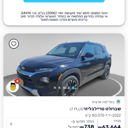
4
בפריסה ארצית
שברולט טריילבליזר
LT PLUS
2022
יד 1
80,073 ק״מ
מחיר
החזר חודשי מ-
738
63,664
₪
לחודש
*
₪