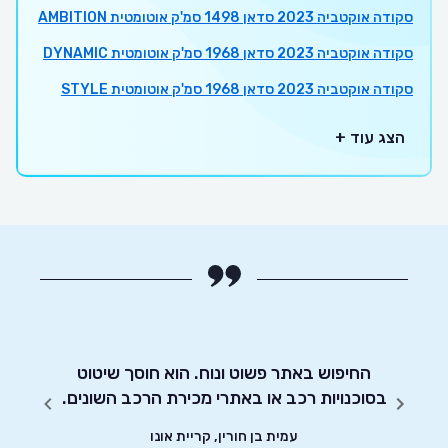
סקודה אוקטביה 2023 סדאן 1498 סמ'ק אוטומטית AMBITION
סקודה אוקטביה 2023 סדאן 1968 סמ'ק אוטומטית DYNAMIC
סקודה אוקטביה 2023 סדאן 1968 סמ'ק אוטומטית STYLE
הצג עוד +
מו כן
החיפוש באתר פשוט ונוח. הוא חוסך שיטוט
אדיבו
בסוכנויות רכב או באתרי מכירת הרכב השונים.
עמית בן חורין, קריית אונו