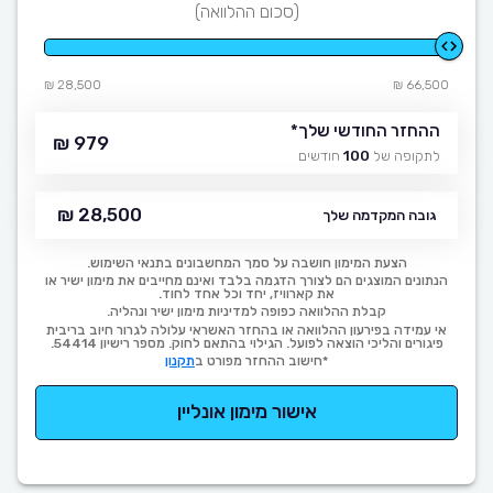
(סכום ההלוואה)
28,500 ₪
66,500 ₪
ההחזר החודשי שלך
*
979 ₪
לתקופה של
100
חודשים
28,500 ₪
גובה המקדמה שלך
הצעת המימון חושבה על סמך המחשבונים בתנאי השימוש.
הנתונים המוצגים הם לצורך הדגמה בלבד ואינם מחייבים את מימון ישיר או
את קארוויז, יחד וכל אחד לחוד.
קבלת ההלוואה כפופה למדיניות מימון ישיר ונהליה.
אי עמידה בפירעון ההלוואה או בהחזר האשראי עלולה לגרור חיוב בריבית
פיגורים והליכי הוצאה לפועל. הגילוי בהתאם לחוק. מספר רישיון 54414.
*חישוב ההחזר מפורט ב
תקנון
אישור מימון אונליין