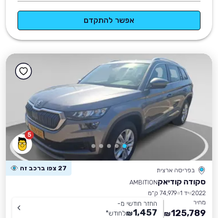
אפשר להתקדם
5
27 צפו ברכב זה
בפריסה ארצית
סקודה קודיאק
AMBITION
2022
יד 1
74,979 ק״מ
מחיר
החזר חודשי מ-
1,457
125,789
₪
לחודש
*
₪