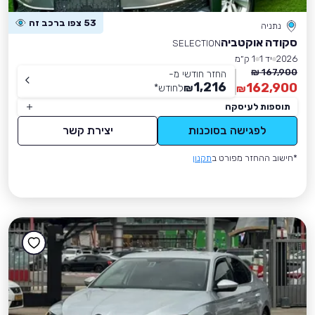
53 צפו ברכב זה
נתניה
סקודה אוקטביה
SELECTION
2026
יד 1
1 ק״מ
167,900 ₪
החזר חודשי מ-
1,216
162,900
₪
לחודש
*
₪
תוספות לעיסקה
לפגישה בסוכנות
יצירת קשר
*חישוב ההחזר מפורט ב
תקנון