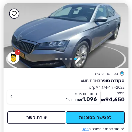
7
בפריסה ארצית
סקודה סופרב
AMBITION
2022
יד 1
94,174 ק״מ
מחיר
החזר חודשי מ-
1,096
94,650
₪
לחודש
*
₪
לפגישה בסוכנות
יצירת קשר
*חישוב ההחזר מפורט ב
תקנון