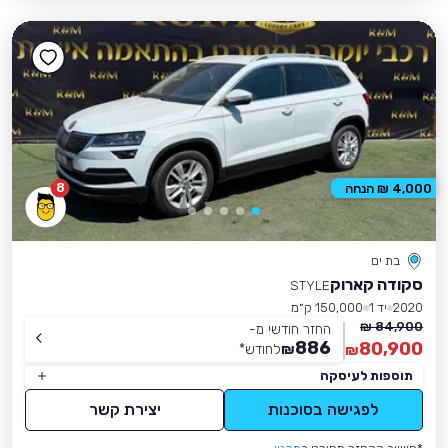
8
4,000 ₪ הנחה
בת ים
סקודה קארוק
STYLE
2020
יד 1
150,000 ק״מ
84,900 ₪
החזר חודשי מ-
886
80,900
₪
לחודש
*
₪
תוספות לעיסקה
לפגישה בסוכנות
יצירת קשר