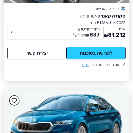
בפריסה ארצית
סקודה קאמיק
AMBITION
2023
יד 1
81,766 ק״מ
מחיר
החזר חודשי מ-
837
81,212
₪
לחודש
*
₪
לפגישה בסוכנות
יצירת קשר
*חישוב ההחזר מפורט ב
תקנון