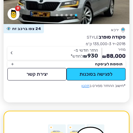
9
24 צפו ברכב זה
ירכא
סקודה סופרב
STYLE
2018
יד 3
135,000 ק״מ
מחיר
החזר חודשי מ-
930
88,000
₪
לחודש
*
₪
תוספות לעיסקה
לפגישה בסוכנות
יצירת קשר
*חישוב ההחזר מפורט ב
תקנון