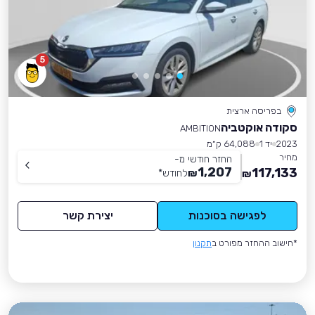
5
בפריסה ארצית
סקודה אוקטביה
AMBITION
2023
יד 1
64,088 ק״מ
מחיר
החזר חודשי מ-
1,207
117,133
₪
לחודש
*
₪
לפגישה בסוכנות
יצירת קשר
*חישוב ההחזר מפורט ב
תקנון