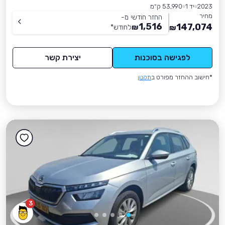
2023
יד 1
53,990 ק״מ
מחיר
החזר חודשי מ-
1,516
147,074
₪
לחודש
*
₪
לפגישה בסוכנות
יצירת קשר
*חישוב ההחזר מפורט ב
תקנון
3