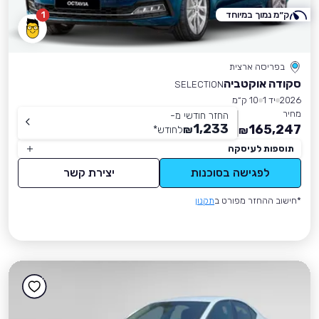
ק״מ נמוך במיוחד
1
בפריסה ארצית
סקודה אוקטביה
SELECTION
2026
יד 1
10 ק״מ
מחיר
החזר חודשי מ-
1,233
165,247
₪
לחודש
*
₪
תוספות לעיסקה
לפגישה בסוכנות
יצירת קשר
*חישוב ההחזר מפורט ב
תקנון