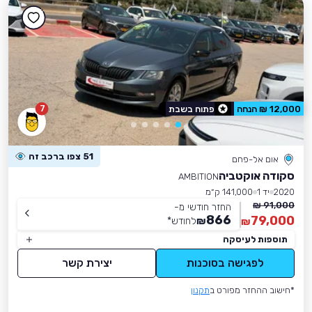
7
12,000 ₪ הנחה
פתוח בשבת
51 צפו ברכב זה
אום אל-פחם
סקודה אוקטביה
AMBITION
2020
יד 1
141,000 ק״מ
91,000 ₪
החזר חודשי מ-
866
79,000
₪
לחודש
*
₪
תוספות לעיסקה
לפגישה בסוכנות
יצירת קשר
*חישוב ההחזר מפורט ב
תקנון