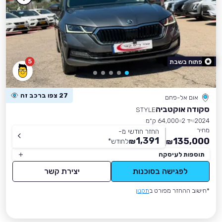
5
פתוח בשבת
27 צפו ברכב זה
אום אל-פחם
סקודה אוקטביה
STYLE
2024
יד 2
64,000 ק״מ
מחיר
החזר חודשי מ-
1,391
135,000
₪
לחודש
*
₪
תוספות לעיסקה
לפגישה בסוכנות
יצירת קשר
*חישוב ההחזר מפורט ב
תקנון