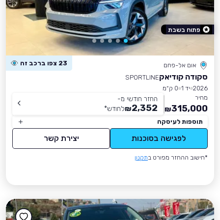
פתוח בשבת
23 צפו ברכב זה
אום אל-פחם
סקודה קודיאק
SPORTLINE
2026
יד 1
0 ק״מ
מחיר
החזר חודשי מ-
2,352
315,000
₪
לחודש
*
₪
תוספות לעיסקה
לפגישה בסוכנות
יצירת קשר
*חישוב ההחזר מפורט ב
תקנון