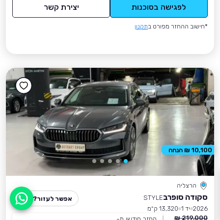
לפגישה בסוכנות
יצירת קשר
*חישוב ההחזר מפורט ב
תקנון
10,100 ₪ הנחה
הרצליה
סקודה סופרב
STYLE
אפשר לעזור?
2026
יד 1
13,320 ק״מ
219,000 ₪
החזר חודשי מ-