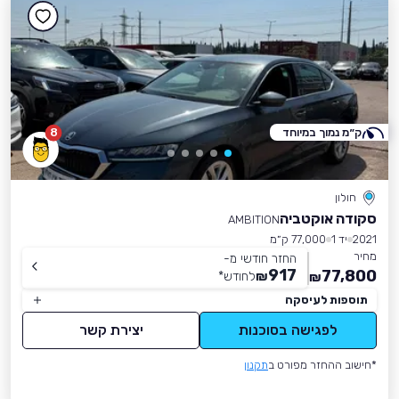
ק״מ נמוך במיוחד
8
חולון
סקודה אוקטביה
AMBITION
2021
יד 1
77,000 ק״מ
מחיר
החזר חודשי מ-
917
77,800
₪
לחודש
*
₪
תוספות לעיסקה
לפגישה בסוכנות
יצירת קשר
*חישוב ההחזר מפורט ב
תקנון