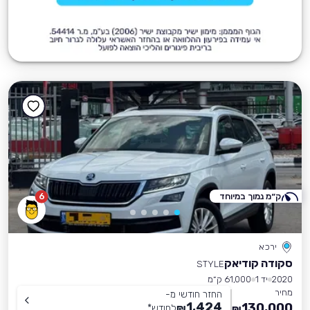
ק״מ נמוך במיוחד
6
ירכא
סקודה קודיאק
STYLE
2020
יד 1
61,000 ק״מ
מחיר
החזר חודשי מ-
1,424
130,000
₪
לחודש
*
₪