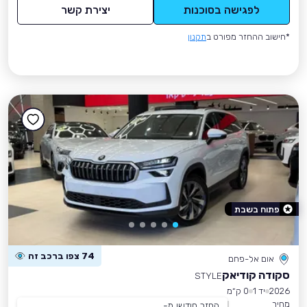
לפגישה בסוכנות
יצירת קשר
*חישוב ההחזר מפורט ב
תקנון
פתוח בשבת
74 צפו ברכב זה
אום אל-פחם
סקודה קודיאק
STYLE
2026
יד 1
0 ק״מ
מחיר
החזר חודשי מ-