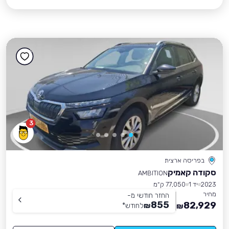
3
בפריסה ארצית
סקודה קאמיק
AMBITION
2023
יד 1
77,050 ק״מ
מחיר
החזר חודשי מ-
855
82,929
₪
לחודש
*
₪