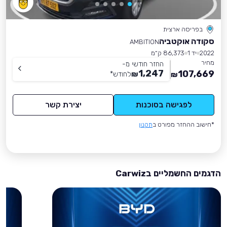
בפריסה ארצית
סקודה אוקטביה
AMBITION
2022
יד 1
86,373 ק״מ
מחיר
החזר חודשי מ-
1,247
107,669
₪
לחודש
*
₪
לפגישה בסוכנות
יצירת קשר
*חישוב ההחזר מפורט ב
תקנון
הדגמים החשמליים בCarwiz