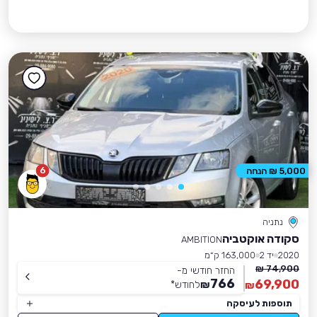
6
5,000 ₪ הנחה
נתניה
סקודה אוקטביה
AMBITION
2020
יד 2
163,000 ק״מ
74,900 ₪
החזר חודשי מ-
766
69,900
₪
לחודש
*
₪
תוספות לעיסקה