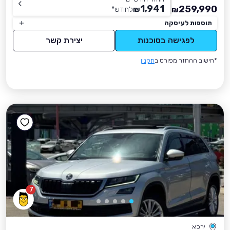
1,941
259,990
₪
לחודש
*
₪
תוספות לעיסקה
לפגישה בסוכנות
יצירת קשר
*חישוב ההחזר מפורט ב
תקנון
7
ירכא