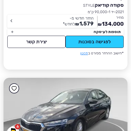
סקודה קודיאק
STYLE
2021
יד 1
90,000 ק״מ
מחיר
החזר חודשי מ-
1,579
134,000
₪
לחודש
*
₪
תוספות לעיסקה
לפגישה בסוכנות
יצירת קשר
*חישוב ההחזר מפורט ב
תקנון
6