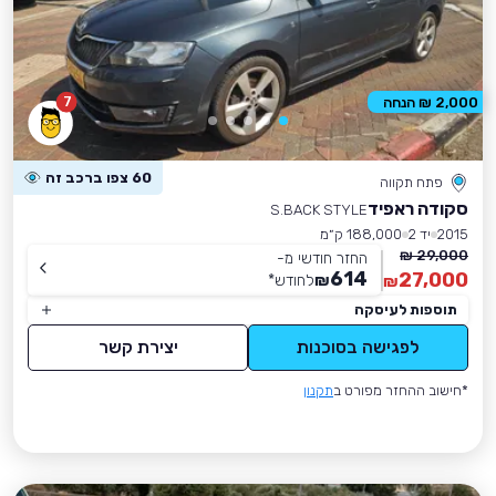
7
2,000 ₪ הנחה
60 צפו ברכב זה
פתח תקווה
סקודה ראפיד
S.BACK STYLE
2015
יד 2
188,000 ק״מ
29,000 ₪
החזר חודשי מ-
614
27,000
₪
לחודש
*
₪
תוספות לעיסקה
לפגישה בסוכנות
יצירת קשר
*חישוב ההחזר מפורט ב
תקנון