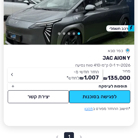
רכב חשמלי
כפר סבא
JAC AION Y
2026
יד 1
0 ק״מ
410 טווח נסיעה
מחיר
החזר חודשי מ-
1,007
135,000
₪
לחודש
*
₪
תוספות לעיסקה
לפגישה בסוכנות
יצירת קשר
*חישוב ההחזר מפורט ב
תקנון
1