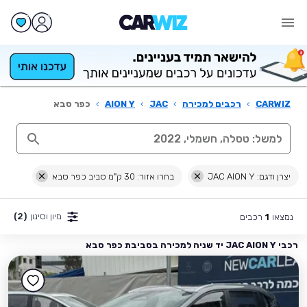
CARWIZ
›
רכבים למכירה
›
JAC
›
AION Y
›
כפר סבא
יצרן ודגם: JAC AION Y
בחרו אזור: 30 ק"מ סביב כפר סבא
מיון וסינון
(2)
נמצאו
רכבים
1
רכבי JAC AION Y יד שניה למכירה בסביבת כפר סבא