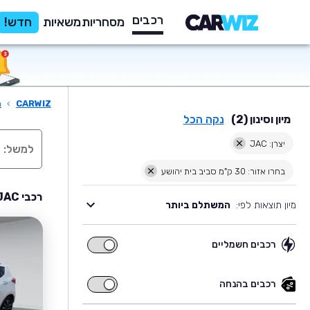
רכבים
מסחריות
משאיות
חדש!
CARWIZ
›
ר
מיון וסינון (2)
נקה הכל
יצרן: JAC
בחרו אזור: 30 ק"מ סביב בית יהושע
רכבי JAC יד שניה למכירה בסביבת בית יהושע
מיון תוצאות לפי:
המשתלם ביותר
רכבים חשמליים
רכבים
חשמליים
רכבים בהנחה
רכבים
בהנחה