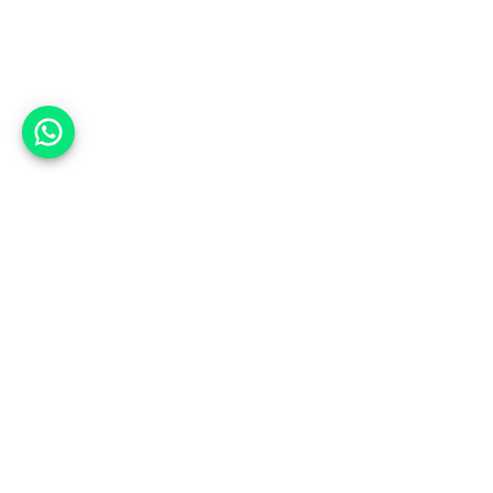
אפשר לעזור?
אנחנו ב-CARWIZ נעזור לך
להתחדש בקלות ובנוחות ברכב יד
שנייה בהתאמה אישית מתוך אלפי
רכבים וממאות סוכנויות רכב מובילות
באמצעות ממשק חדשני וידידותי
שפיתחנו, ובעזרת האלגוריתם החכם
והמהפכני שלנו.