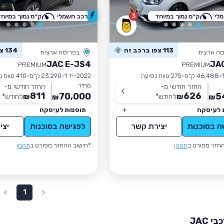
3
לי
ק״מ נמוך במיוחד
רכב חשמלי
ק״מ נמוך במיוחד
113 צפו ברכב זה
134 צפו ברכב זה
סה ארצית
בפריסה ארצית
JAC E-JS4
JA
PREMIUM
PREMIUM
46,488 ק״מ
275 טווח נסיעה
2022
יד 1
23,290 ק״מ
410 טווח נסיעה
מחיר
החזר חודשי מ-
החזר חודשי מ-
811
626
70,000
5
₪
לחודש
*
₪
לחודש
*
₪
₪
 לעיסקה
תוספות לעיסקה
ה בסוכנות
יצירת קשר
לפגישה בסוכנות
יצי
חזר מפורט ב
תקנון
*חישוב ההחזר מפורט ב
תקנון
1
 JAC