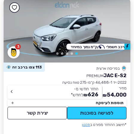
3
רכב חשמלי
ק״מ נמוך במיוחד
113 צפו ברכב זה
בפריסה ארצית
JAC E-S2
PREMIUM
2022
יד 1
46,488 ק״מ
275 טווח נסיעה
מחיר
החזר חודשי מ-
626
54,000
₪
לחודש
*
₪
תוספות לעיסקה
לפגישה בסוכנות
יצירת קשר
*חישוב ההחזר מפורט ב
תקנון