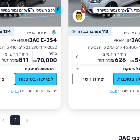
3
לי
ק״מ נמוך במיוחד
רכב חשמלי
ק״מ נמוך במיוחד
113 צפו ברכב זה
134 צפו ברכב זה
סה ארצית
בפריסה ארצית
JAC E-JS4
JA
PREMIUM
PREMIUM
46,488 ק״מ
275 טווח נסיעה
2022
יד 1
23,290 ק״מ
410 טווח נסיעה
מחיר
החזר חודשי מ-
החזר חודשי מ-
811
626
70,000
5
₪
לחודש
*
₪
לחודש
*
₪
₪
 לעיסקה
תוספות לעיסקה
ה בסוכנות
יצירת קשר
לפגישה בסוכנות
יצי
חזר מפורט ב
תקנון
*חישוב ההחזר מפורט ב
תקנון
1
 JAC