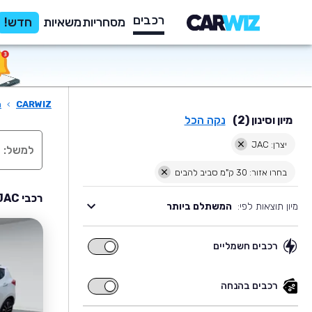
רכבים
מסחריות
משאיות
חדש!
CARWIZ
›
ר
מיון וסינון (2)
נקה הכל
יצרן: JAC
בחרו אזור: 30 ק"מ סביב להבים
רכבי JAC יד שניה למכירה בסביבת להבים
מיון תוצאות לפי:
המשתלם ביותר
רכבים חשמליים
רכבים
חשמליים
רכבים בהנחה
רכבים
בהנחה