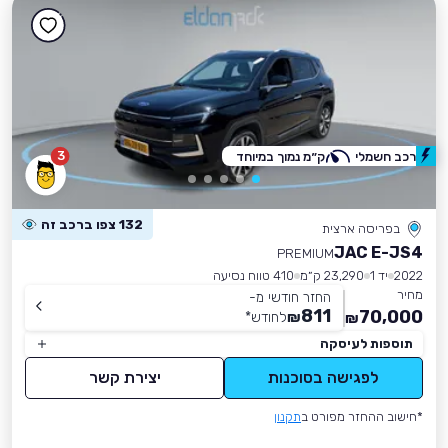
3
רכב חשמלי
ק״מ נמוך במיוחד
132 צפו ברכב זה
בפריסה ארצית
JAC E-JS4
PREMIUM
2022
יד 1
23,290 ק״מ
410 טווח נסיעה
מחיר
החזר חודשי מ-
811
70,000
₪
לחודש
*
₪
תוספות לעיסקה
לפגישה בסוכנות
יצירת קשר
*חישוב ההחזר מפורט ב
תקנון