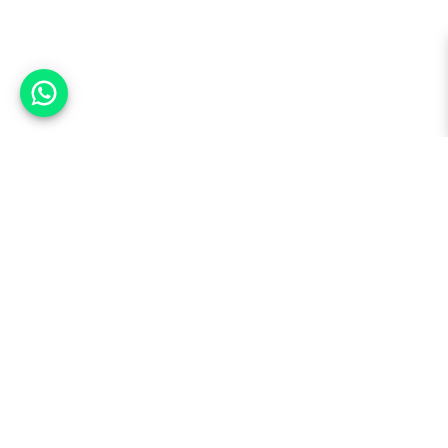
אפשר לעזור?
למעלה
רכבים
מי אנחנו
סננים מומלצים
מסחריות
מגזין
תקנון
משאיות
אינדקס סוכנויות
נגישות
בדיקת מימון
שאלות ותשובות
מדיניות פרטיות