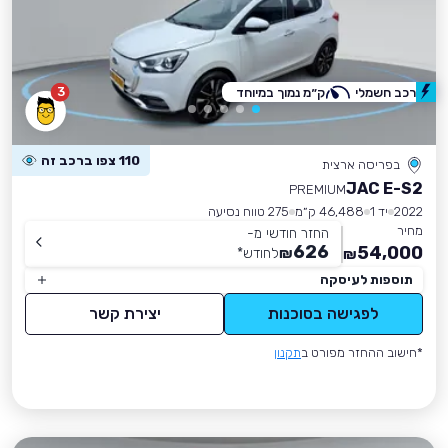
3
רכב חשמלי
ק״מ נמוך במיוחד
110 צפו ברכב זה
בפריסה ארצית
JAC E-S2
PREMIUM
2022
יד 1
46,488 ק״מ
275 טווח נסיעה
מחיר
החזר חודשי מ-
626
54,000
₪
לחודש
*
₪
תוספות לעיסקה
לפגישה בסוכנות
יצירת קשר
*חישוב ההחזר מפורט ב
תקנון