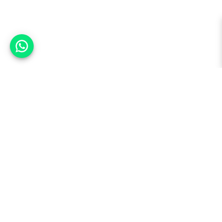
אפשר לעזור?
למעלה
רכבים
מי אנחנו
סננים מומלצים
מסחריות
מגזין
תקנון
משאיות
אינדקס סוכנויות
נגישות
בדיקת מימון
שאלות ותשובות
מדיניות פרטיות