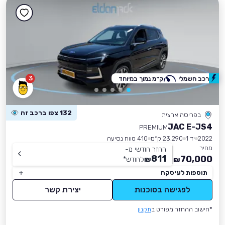
3
רכב חשמלי
ק״מ נמוך במיוחד
132 צפו ברכב זה
בפריסה ארצית
JAC E-JS4
PREMIUM
2022
יד 1
23,290 ק״מ
410 טווח נסיעה
מחיר
החזר חודשי מ-
811
70,000
₪
לחודש
*
₪
תוספות לעיסקה
לפגישה בסוכנות
יצירת קשר
*חישוב ההחזר מפורט ב
תקנון