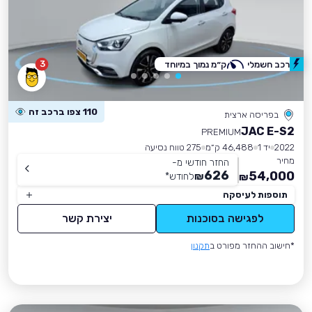
3
רכב חשמלי
ק״מ נמוך במיוחד
110 צפו ברכב זה
בפריסה ארצית
JAC E-S2
PREMIUM
2022
יד 1
46,488 ק״מ
275 טווח נסיעה
מחיר
החזר חודשי מ-
626
54,000
₪
לחודש
*
₪
תוספות לעיסקה
לפגישה בסוכנות
יצירת קשר
*חישוב ההחזר מפורט ב
תקנון