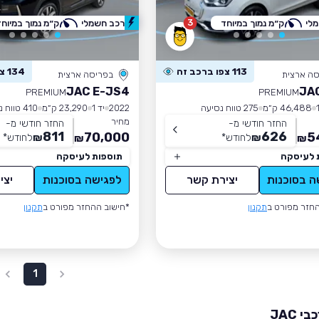
3
לי
ק״מ נמוך במיוחד
רכב חשמלי
ק״מ נמוך במיוחד
113 צפו ברכב זה
134 צפו ברכב זה
סה ארצית
בפריסה ארצית
JAC E-JS4
JA
PREMIUM
PREMIUM
46,488 ק״מ
275 טווח נסיעה
2022
יד 1
23,290 ק״מ
410 טווח נסיעה
מחיר
החזר חודשי מ-
החזר חודשי מ-
811
626
70,000
5
₪
לחודש
*
₪
לחודש
*
₪
₪
 לעיסקה
תוספות לעיסקה
ה בסוכנות
יצירת קשר
לפגישה בסוכנות
יצי
חזר מפורט ב
תקנון
*חישוב ההחזר מפורט ב
תקנון
1
 JAC