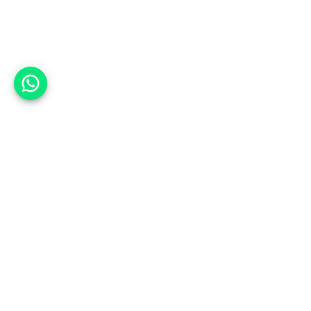
אפשר לעזור?
אנחנו ב-CARWIZ נעזור לך
להתחדש בקלות ובנוחות ברכב יד
שנייה בהתאמה אישית מתוך אלפי
רכבים וממאות סוכנויות רכב מובילות
באמצעות ממשק חדשני וידידותי
שפיתחנו, ובעזרת האלגוריתם החכם
והמהפכני שלנו.