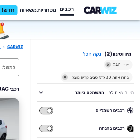
רכבים
מסחריות
משאיות
חדש!
CARWIZ
›
ר
מיון וסינון (2)
נקה הכל
יצרן: JAC
בחרו אזור: 30 ק"מ סביב קרית מוצקין
רכבי JAC יד שניה למכירה בסביבת קרית מוצקין
מיון תוצאות לפי:
המשתלם ביותר
רכבים חשמליים
רכבים
חשמליים
רכבים בהנחה
רכבים
בהנחה