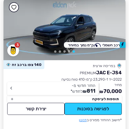
3
רכב חשמלי
ק״מ נמוך במיוחד
140 צפו ברכב זה
בפריסה ארצית
JAC E-JS4
PREMIUM
2022
יד 1
23,290 ק״מ
410 טווח נסיעה
מחיר
החזר חודשי מ-
811
70,000
₪
לחודש
*
₪
תוספות לעיסקה
לפגישה בסוכנות
יצירת קשר
*חישוב ההחזר מפורט ב
תקנון