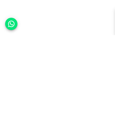
אפשר לעזור?
למעלה
רכבים
מי אנחנו
סננים מומלצים
מסחריות
מגזין
תקנון
משאיות
אינדקס סוכנויות
נגישות
בדיקת מימון
שאלות ותשובות
מדיניות פרטיות