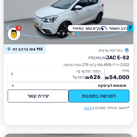
3
רכב חשמלי
ק״מ נמוך במיוחד
115 צפו ברכב זה
בפריסה ארצית
JAC E-S2
PREMIUM
2022
יד 1
46,488 ק״מ
275 טווח נסיעה
מחיר
החזר חודשי מ-
626
54,000
₪
לחודש
*
₪
תוספות לעיסקה
לפגישה בסוכנות
יצירת קשר
*חישוב ההחזר מפורט ב
תקנון