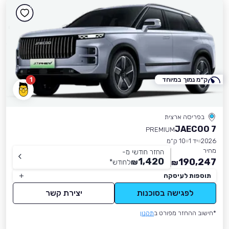
ק״מ נמוך במיוחד
1
בפריסה ארצית
JAECOO 7
PREMIUM
2026
יד 1
10 ק״מ
מחיר
החזר חודשי מ-
1,420
190,247
₪
לחודש
*
₪
תוספות לעיסקה
לפגישה בסוכנות
יצירת קשר
*חישוב ההחזר מפורט ב
תקנון