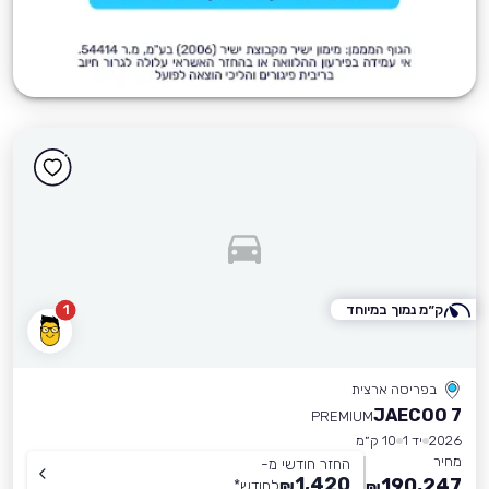
ק״מ נמוך במיוחד
1
בפריסה ארצית
JAECOO 7
PREMIUM
2026
יד 1
10 ק״מ
מחיר
החזר חודשי מ-
1,420
190,247
₪
לחודש
*
₪