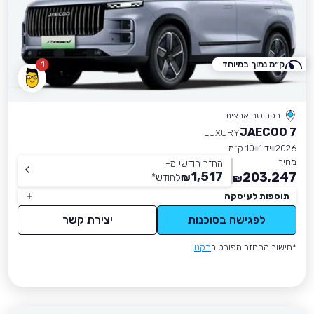
ק״מ נמוך במיוחד
1
בפריסה ארצית
JAECOO 7
LUXURY
2026
יד 1
10 ק״מ
מחיר
החזר חודשי מ-
1,517
203,247
₪
לחודש
*
₪
תוספות לעיסקה
לפגישה בסוכנות
יצירת קשר
*חישוב ההחזר מפורט ב
תקנון