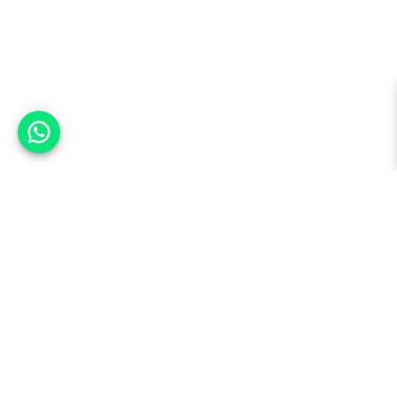
אפשר לעזור?
למעלה
רכבים
מי אנחנו
סננים מומלצים
מסחריות
מגזין
תקנון
משאיות
אינדקס סוכנויות
נגישות