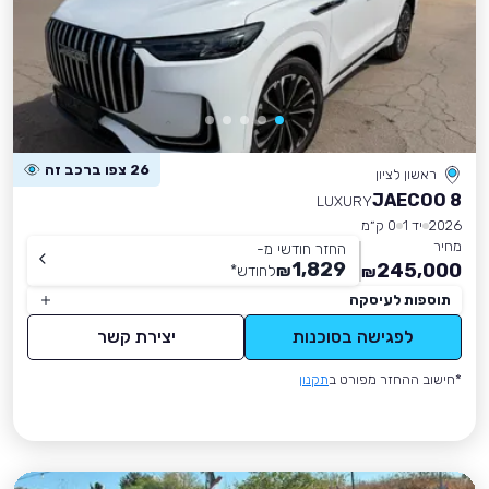
26 צפו ברכב זה
ראשון לציון
JAECOO 8
LUXURY
2026
יד 1
0 ק״מ
מחיר
החזר חודשי מ-
1,829
245,000
₪
לחודש
*
₪
תוספות לעיסקה
לפגישה בסוכנות
יצירת קשר
*חישוב ההחזר מפורט ב
תקנון