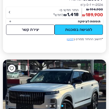
2026
יד 1
0 ק״מ
194,900 ₪
החזר חודשי מ-
1,418
189,900
₪
לחודש
*
₪
תוספות לעיסקה
לפגישה בסוכנות
יצירת קשר
*חישוב ההחזר מפורט ב
תקנון