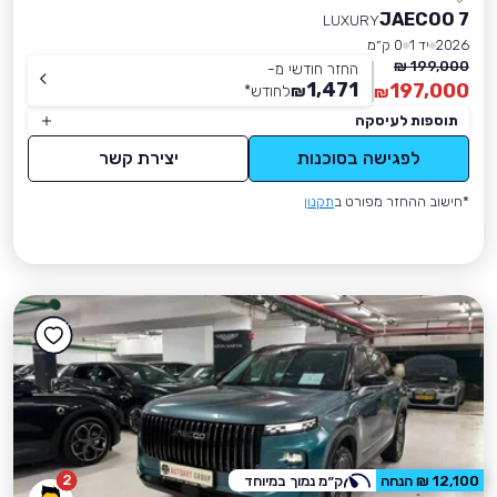
JAECOO 7
LUXURY
2026
יד 1
0 ק״מ
199,000 ₪
החזר חודשי מ-
1,471
197,000
₪
לחודש
*
₪
תוספות לעיסקה
לפגישה בסוכנות
יצירת קשר
*חישוב ההחזר מפורט ב
תקנון
2
12,100 ₪ הנחה
ק״מ נמוך במיוחד