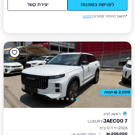
לפגישה בסוכנות
יצירת קשר
*חישוב ההחזר מפורט ב
תקנון
2,000 ₪ הנחה
ראשון לציון
JAECOO 7
LUXURY
2026
יד 1
0 ק״מ
205,000 ₪
החזר חודשי מ-