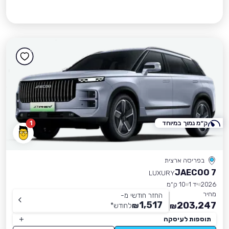
ק״מ נמוך במיוחד
1
בפריסה ארצית
JAECOO 7
LUXURY
2026
יד 1
10 ק״מ
מחיר
החזר חודשי מ-
1,517
203,247
₪
לחודש
*
₪
תוספות לעיסקה