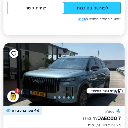
לפגישה בסוכנות
יצירת קשר
*חישוב ההחזר מפורט ב
תקנון
ק״מ נמוך במיוחד
1
46 צפו ברכב זה
עפולה
JAECOO 7
LUXURY
2026
יד 1
1,500 ק״מ