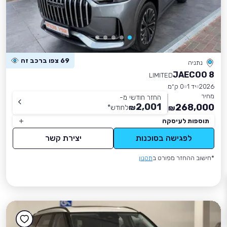
69 צפו ברכב זה
נתניה
JAECOO 8
LIMITED
2026
יד 1
0 ק״מ
מחיר
החזר חודשי מ-
2,001
268,000
₪
לחודש
*
₪
תוספות לעיסקה
לפגישה בסוכנות
יצירת קשר
*חישוב ההחזר מפורט ב
תקנון