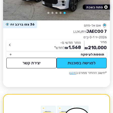
פתוח בשבת
36 צפו ברכב זה
אום אל-פחם
JAECOO 7
LUXURY
2026
יד 1
0 ק״מ
מחיר
החזר חודשי מ-
1,568
210,000
₪
לחודש
*
₪
תוספות לעיסקה
לפגישה בסוכנות
יצירת קשר
*חישוב ההחזר מפורט ב
תקנון