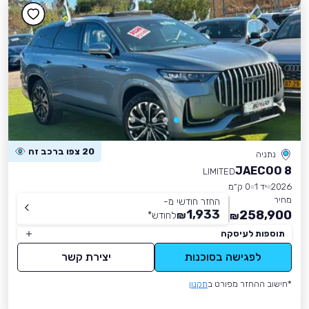
20 צפו ברכב זה
נתניה
JAECOO 8
LIMITED
2026
יד 1
0 ק״מ
מחיר
החזר חודשי מ-
1,933
258,900
₪
לחודש
*
₪
תוספות לעיסקה
לפגישה בסוכנות
יצירת קשר
*חישוב ההחזר מפורט ב
תקנון