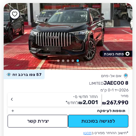
פתוח בשבת
57 צפו ברכב זה
אום אל-פחם
JAECOO 8
LIMITED
2026
יד 1
0 ק״מ
מחיר
החזר חודשי מ-
2,001
267,990
₪
לחודש
*
₪
תוספות לעיסקה
לפגישה בסוכנות
יצירת קשר
*חישוב ההחזר מפורט ב
תקנון