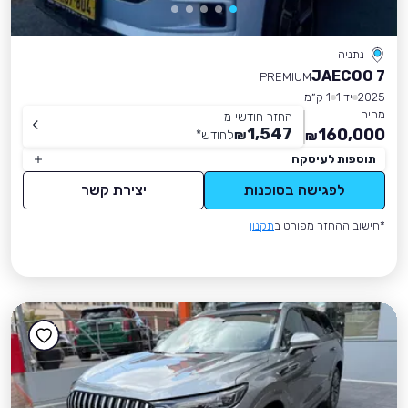
נתניה
JAECOO 7
PREMIUM
2025
יד 1
1 ק״מ
מחיר
החזר חודשי מ-
1,547
160,000
₪
לחודש
*
₪
תוספות לעיסקה
לפגישה בסוכנות
יצירת קשר
*חישוב ההחזר מפורט ב
תקנון