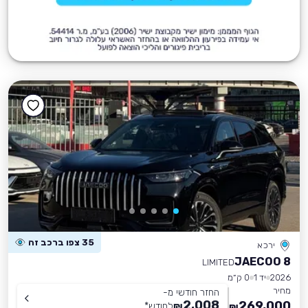
35 צפו ברכב זה
ירכא
JAECOO 8
LIMITED
2026
יד 1
0 ק״מ
מחיר
החזר חודשי מ-
2,008
269,000
₪
לחודש
*
₪