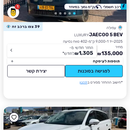
1
רכב חשמלי
ק״מ נמוך במיוחד
39 צפו ברכב זה
עפולה
JAECOO 5 BEV
LUXURY
2025
יד 1
9,000 ק״מ
402 טווח נסיעה
מחיר
החזר חודשי מ-
1,305
135,000
₪
לחודש
*
₪
תוספות לעיסקה
לפגישה בסוכנות
יצירת קשר
*חישוב ההחזר מפורט ב
תקנון