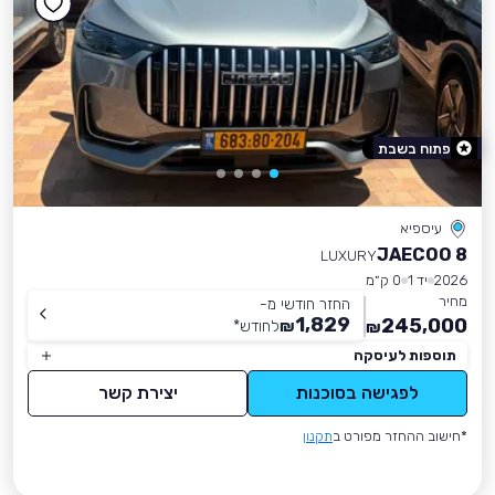
פתוח בשבת
עיספיא
JAECOO 8
LUXURY
2026
יד 1
0 ק״מ
מחיר
החזר חודשי מ-
1,829
245,000
₪
לחודש
*
₪
תוספות לעיסקה
לפגישה בסוכנות
יצירת קשר
*חישוב ההחזר מפורט ב
תקנון