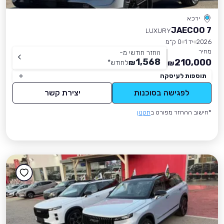
ירכא
JAECOO 7
LUXURY
2026
יד 1
0 ק״מ
מחיר
החזר חודשי מ-
1,568
210,000
₪
לחודש
*
₪
תוספות לעיסקה
לפגישה בסוכנות
יצירת קשר
*חישוב ההחזר מפורט ב
תקנון