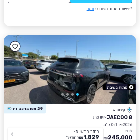
*חישוב ההחזר מפורט ב
תקנון
פתוח בשבת
29 צפו ברכב זה
עיספיא
JAECOO 8
LUXURY
2026
יד 1
0 ק״מ
מחיר
החזר חודשי מ-
1,829
245,000
₪
לחודש
*
₪