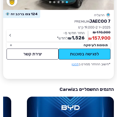
124 צפו ברכב זה
הרצליה
JAECOO 7
PREMIUM
2025
יד 2
19,000 ק״מ
170,000 ₪
החזר חודשי מ-
1,526
157,900
₪
לחודש
*
₪
תוספות לעיסקה
לפגישה בסוכנות
יצירת קשר
*חישוב ההחזר מפורט ב
תקנון
הדגמים החשמליים בCarwiz