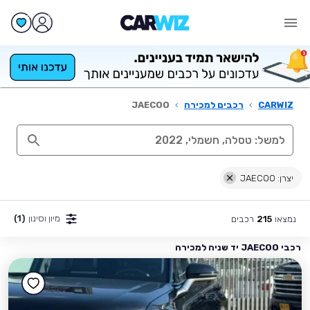
CARWIZ
›
רכבים למכירה
›
JAECOO
יצרן: JAECOO
מיון וסינון
(1)
נמצאו
רכבים
215
רכבי JAECOO יד שניה למכירה