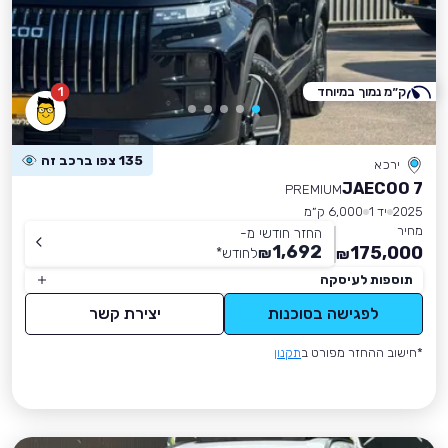
ק״מ נמוך במיוחד
1
135 צפו ברכב זה
ירכא
JAECOO 7
PREMIUM
2025
יד 1
6,000 ק״מ
מחיר
החזר חודשי מ-
1,692
175,000
₪
לחודש
*
₪
תוספות לעיסקה
לפגישה בסוכנות
יצירת קשר
*חישוב ההחזר מפורט ב
תקנון