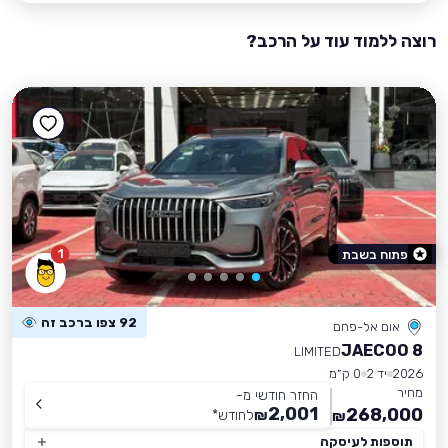
רוצה ללמוד עוד על הרכב?
1
פתוח בשבת
92 צפו ברכב זה
אום אל-פחם
JAECOO 8
LIMITED
2026
יד 2
0 ק״מ
מחיר
החזר חודשי מ-
2,001
268,000
₪
לחודש
*
₪
תוספות לעיסקה