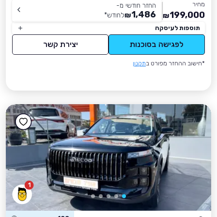
מחיר
החזר חודשי מ-
1,486
199,000
₪
לחודש
*
₪
תוספות לעיסקה
לפגישה בסוכנות
יצירת קשר
*חישוב ההחזר מפורט ב
תקנון
1