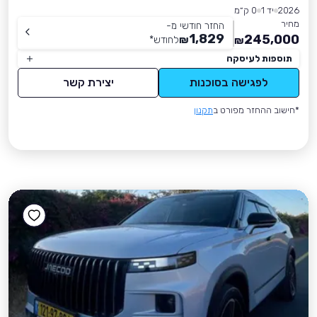
2026
יד 1
0 ק״מ
מחיר
החזר חודשי מ-
1,829
245,000
₪
לחודש
*
₪
תוספות לעיסקה
לפגישה בסוכנות
יצירת קשר
*חישוב ההחזר מפורט ב
תקנון