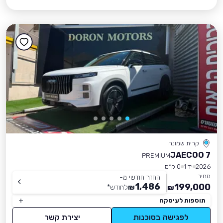
קרית שמונה
JAECOO 7
PREMIUM
2026
יד 1
0 ק״מ
מחיר
החזר חודשי מ-
1,486
199,000
₪
לחודש
*
₪
תוספות לעיסקה
לפגישה בסוכנות
יצירת קשר