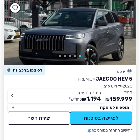
61 צפו ברכב זה
ירכא
JAECOO HEV 5
PREMIUM
2026
יד 1
0 ק״מ
מחיר
החזר חודשי מ-
1,194
159,999
₪
לחודש
*
₪
תוספות לעיסקה
לפגישה בסוכנות
יצירת קשר
*חישוב ההחזר מפורט ב
תקנון