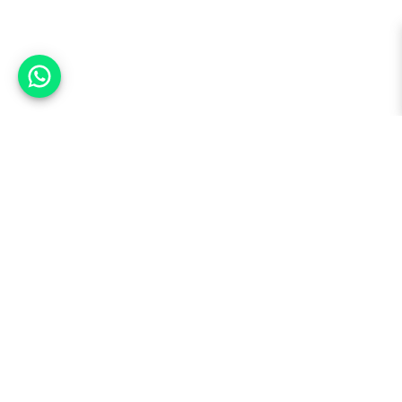
אפשר לעזור?
למעלה
רכבים
מי אנחנו
סננים מומלצים
מסחריות
מגזין
תקנון
משאיות
אינדקס סוכנויות
נגישות
בדיקת מימון
שאלות ותשובות
מדיניות פרטיות
טרייד אין
אבטחת מידע