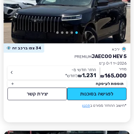
34 צפו ברכב זה
ירכא
JAECOO HEV 5
PREMIUM
2026
יד 1
0 ק״מ
מחיר
החזר חודשי מ-
1,231
165,000
₪
לחודש
*
₪
תוספות לעיסקה
לפגישה בסוכנות
יצירת קשר
*חישוב ההחזר מפורט ב
תקנון