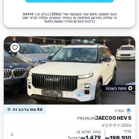
פתוח בשבת
56 צפו ברכב זה
טמרה
JAECOO HEV 5
PREMIUM
2026
יד 0
0 ק״מ
מחיר
החזר חודשי מ-
1,479
198,100
₪
לחודש
*
₪