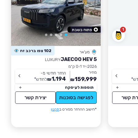
1
פתוח בשבת
102 צפו ברכב זה
מע'אר
JAECOO HEV 5
LUXURY
2026
יד 1
0 ק״מ
מחיר
החזר חודשי מ-
1,194
159,999
דש
*
₪
לחודש
*
₪
תוספות לעיסקה
רת קשר
לפגישה בסוכנות
יצירת קשר
*חישוב ההחזר מפורט ב
תקנון