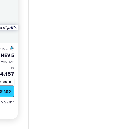
ק״מ נמ
בפרי
 HEV 5
2026
יד 1
מחיר
4,157
תוספות
לפגיש
*חישוב הה