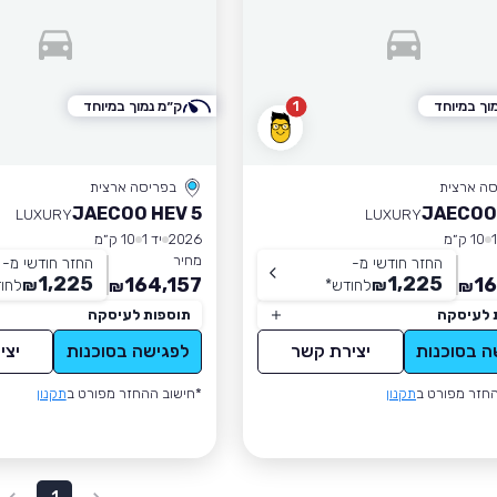
וך במיוחד
1
ק״מ נמוך במיוחד
סה ארצית
בפריסה ארצית
JAECOO HEV 5
JAECOO
LUXURY
LUXURY
10 ק״מ
2026
יד 1
10 ק״מ
מחיר
החזר חודשי מ-
החזר חודשי מ-
1,225
1,225
164,157
16
₪
לחודש
*
₪
לחו
₪
₪
 לעיסקה
תוספות לעיסקה
ה בסוכנות
יצירת קשר
לפגישה בסוכנות
יצי
חזר מפורט ב
תקנון
*חישוב ההחזר מפורט ב
תקנון