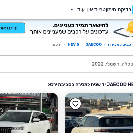
בדיקת מימון
טרייד אין
עוד
כבים למכירה
›
JAECOO
›
HEV 5
›
ירכא