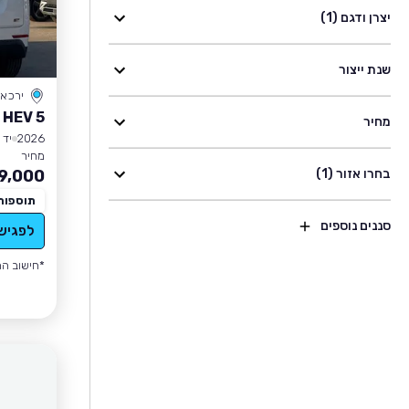
יצרן ודגם (1)
שנת ייצור
ירכא
 HEV 5
מחיר
2026
יד 1
מחיר
בחרו אזור (1)
9,000
תוספות
סננים נוספים
לפגיש
*חישוב הה