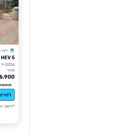
יהוד מ
 HEV 5
2026
יד 1
מחיר
6,900
תוספות
לפגיש
*חישוב הה