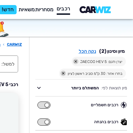
רכבים
מסחריות
משאיות
חדש!
CARWIZ
›
ר
מיון וסינון (2)
נקה הכל
יצרן ודגם: JAECOO HEV 5
בחרו אזור: 30 ק"מ סביב ראשון לציון
רכבי JAECOO HEV 5 יד שניה למכירה בסביבת ראשון לציון
מיון תוצאות לפי:
המשתלם ביותר
רכבים חשמליים
רכבים
חשמליים
רכבים בהנחה
רכבים
בהנחה