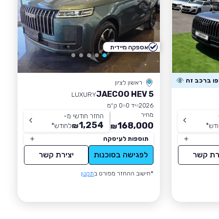
אספקה מיידית
ראשון לציון
JAECOO HEV 5
LUXURY
2026
יד 0
0 ק״מ
מחיר
החזר חודשי מ-
1,254
168,000
דש
*
₪
לחודש
*
₪
תוספות לעיסקה
רת קשר
לפגישה בסוכנות
יצירת קשר
*חישוב ההחזר מפורט ב
תקנון