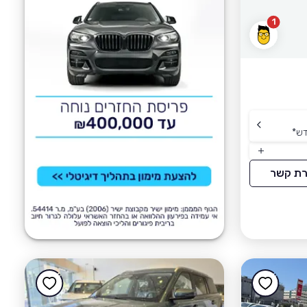
1
דש
*
רת קשר