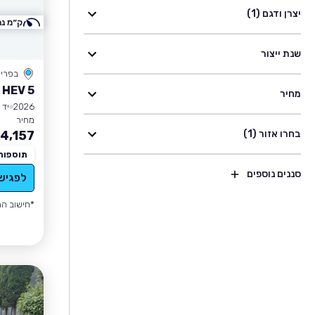
יצרן ודגם (1)
ק״מ נמ
שנת ייצור
בפרי
 HEV 5
מחיר
2026
יד 1
מחיר
בחרו אזור (1)
4,157
תוספות
סננים נוספים
לפגיש
*חישוב הה