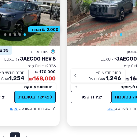
2,000 ₪ הנחה
35 צפו ברכב זה
ונוסון
פתח תקווה
JAECOO HEV 5
JAECOO
LUXURY
LUXURY
0 ק״מ
2026
יד 1
0 ק״מ
170,000 ₪
החזר חודשי מ-
החזר חודשי מ-
1,254
1,246
168,000
16
₪
לחודש
*
₪
לחו
₪
₪
 לעיסקה
תוספות לעיסקה
ה בסוכנות
יצירת קשר
לפגישה בסוכנות
יצי
חזר מפורט ב
תקנון
*חישוב ההחזר מפורט ב
תקנון