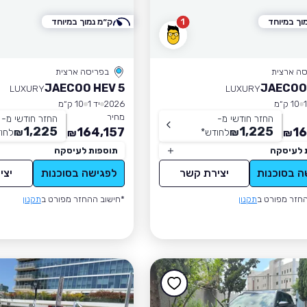
וך במיוחד
1
ק״מ נמוך במיוחד
סה ארצית
בפריסה ארצית
JAECOO HEV 5
JAECOO
LUXURY
LUXURY
10 ק״מ
2026
יד 1
10 ק״מ
מחיר
החזר חודשי מ-
החזר חודשי מ-
1,225
1,225
164,157
16
₪
לחודש
*
₪
לחו
₪
₪
 לעיסקה
תוספות לעיסקה
ה בסוכנות
יצירת קשר
לפגישה בסוכנות
יצי
חזר מפורט ב
תקנון
*חישוב ההחזר מפורט ב
תקנון