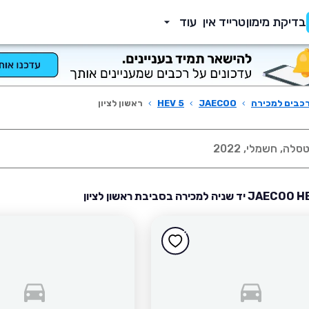
בדיקת מימון
טרייד אין
עוד
כבים למכירה
›
JAECOO
›
HEV 5
›
ראשון לציון