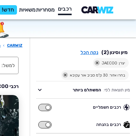
רכבים
מסחריות
משאיות
חדש!
CARWIZ
›
ר
מיון וסינון (2)
נקה הכל
יצרן: JAECOO
בחרו אזור: 30 ק"מ סביב אור עקיבא
רכבי JAECOO יד שניה למכירה בסביבת אור עקיבא
מיון תוצאות לפי:
המשתלם ביותר
רכבים חשמליים
רכבים
חשמליים
רכבים בהנחה
רכבים
בהנחה