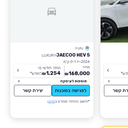
נתניה
JAECOO HEV 5
LUXURY
2026
יד 1
0 ק״מ
מחיר
החזר חודשי מ-
1,254
168,000
דש
*
₪
לחודש
*
₪
תוספות לעיסקה
רת קשר
לפגישה בסוכנות
יצירת קשר
*חישוב ההחזר מפורט ב
תקנון