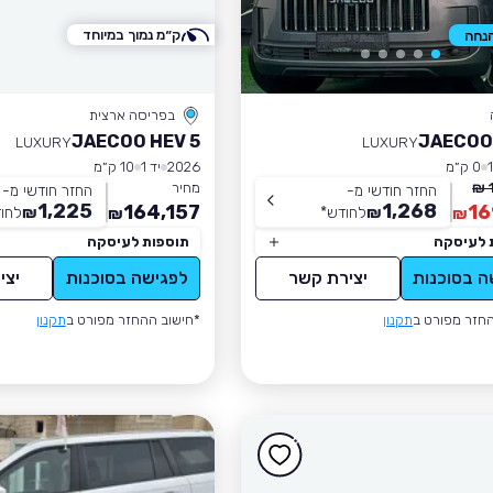
ק״מ נמוך במיוחד
בפריסה ארצית
JAECOO HEV 5
JAECOO
LUXURY
LUXURY
0 ק״מ
2026
יד 1
10 ק״מ
מחיר
החזר חודשי מ-
החזר חודשי מ-
1,225
1,268
164,157
16
₪
לחודש
*
₪
לחו
₪
₪
 לעיסקה
תוספות לעיסקה
ה בסוכנות
יצירת קשר
לפגישה בסוכנות
יצי
חזר מפורט ב
תקנון
*חישוב ההחזר מפורט ב
תקנון