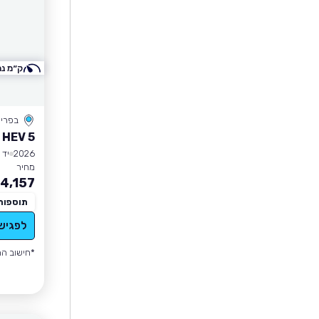
ק״מ נמ
בפרי
 HEV 5
2026
יד 1
מחיר
4,157
תוספות
לפגיש
*חישוב הה