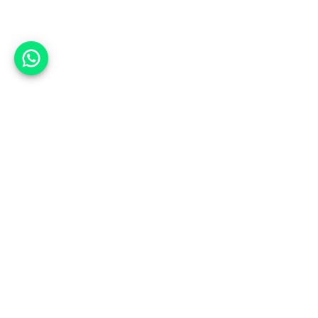
אפשר לעזור?
אנחנו ב-CARWIZ נעזור לך
להתחדש בקלות ובנוחות ברכב יד
שנייה בהתאמה אישית מתוך אלפי
רכבים וממאות סוכנויות רכב מובילות
באמצעות ממשק חדשני וידידותי
שפיתחנו, ובעזרת האלגוריתם החכם
והמהפכני שלנו.