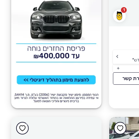
1
דש
*
רת קשר