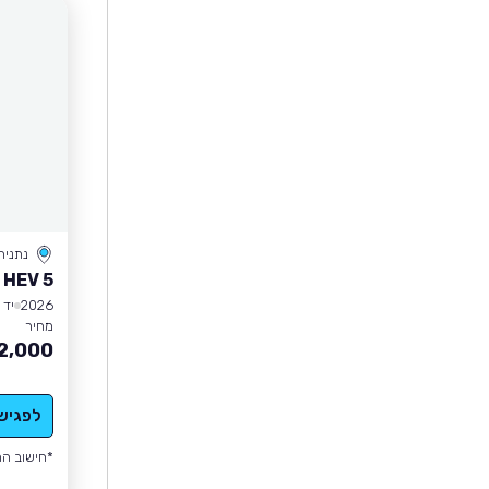
נתניה
 HEV 5
2026
יד 1
מחיר
2,000
לפגיש
*חישוב הה