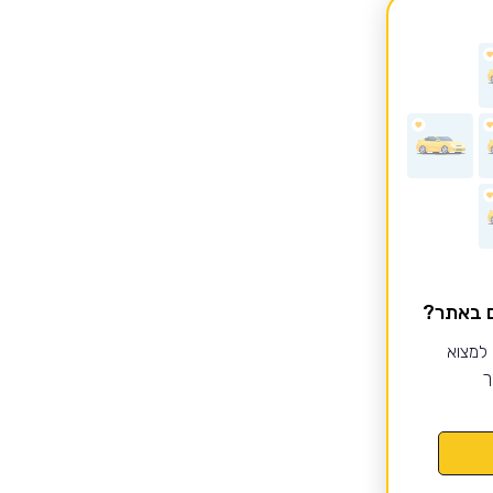
ם באתר?
 למצוא
ך