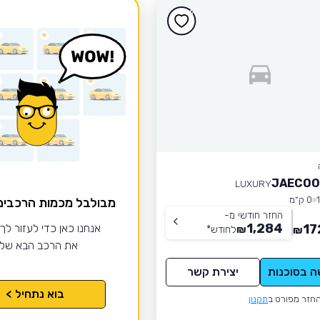
JAECOO
LUXURY
0 ק״מ
מבולבל מכמות הרכבי
החזר חודשי מ-
1,284
17
אנחנו כאן כדי לעזור לך
₪
לחודש
*
₪
את הרכב הבא של
ה בסוכנות
יצירת קשר
בוא נתחיל >
חזר מפורט ב
תקנון