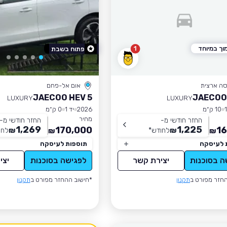
וך במיוחד
1
פתוח בשבת
סה ארצית
אום אל-פחם
JAECOO HEV 5
JAECOO
LUXURY
LUXURY
10 ק״מ
2026
יד 1
0 ק״מ
מחיר
החזר חודשי מ-
החזר חודשי מ-
1,269
1,225
170,000
16
₪
לחודש
*
₪
לחו
₪
₪
 לעיסקה
תוספות לעיסקה
ה בסוכנות
יצירת קשר
לפגישה בסוכנות
יצי
חזר מפורט ב
תקנון
*חישוב ההחזר מפורט ב
תקנון