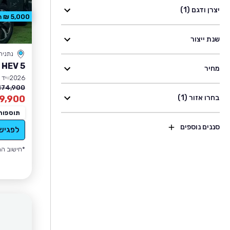
יצרן ודגם (1)
5,000 ₪ הנחה
שנת ייצור
נתניה
 HEV 5
מחיר
2026
יד 1
174,900 ₪
בחרו אזור (1)
9,900
תוספות
סננים נוספים
לפגיש
*חישוב הה