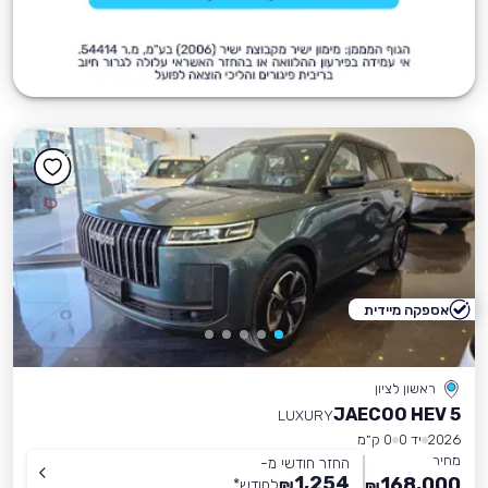
אספקה מיידית
ראשון לציון
JAECOO HEV 5
LUXURY
2026
יד 0
0 ק״מ
מחיר
החזר חודשי מ-
1,254
168,000
₪
לחודש
*
₪