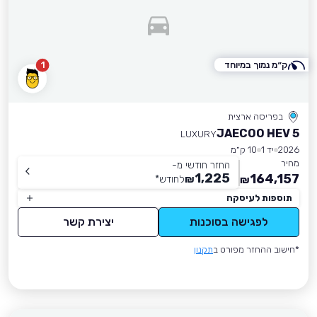
ק״מ נמוך במיוחד
1
בפריסה ארצית
JAECOO HEV 5
LUXURY
2026
יד 1
10 ק״מ
מחיר
החזר חודשי מ-
1,225
164,157
₪
לחודש
*
₪
תוספות לעיסקה
לפגישה בסוכנות
יצירת קשר
*חישוב ההחזר מפורט ב
תקנון