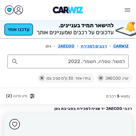
CARWIZ
›
רכבים למכירה
›
JAECOO
›
גפן
יצרן: JAECOO
בחרו אזור: 30 ק"מ סביב גפן
מיון וסינון
(2)
נמצאו
רכבים
5
רכבי JAECOO יד שניה למכירה בסביבת גפן