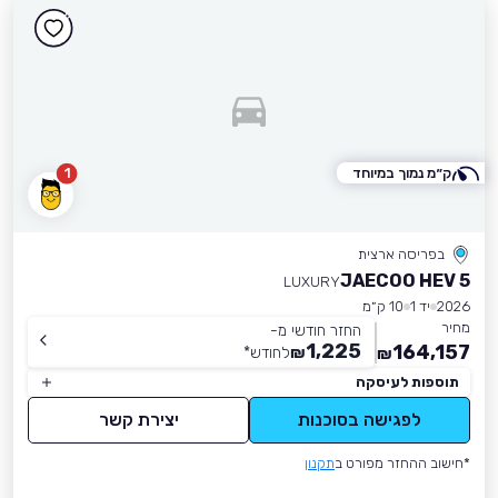
ק״מ נמוך במיוחד
1
בפריסה ארצית
JAECOO HEV 5
LUXURY
2026
יד 1
10 ק״מ
מחיר
החזר חודשי מ-
1,225
164,157
₪
לחודש
*
₪
תוספות לעיסקה
לפגישה בסוכנות
יצירת קשר
*חישוב ההחזר מפורט ב
תקנון