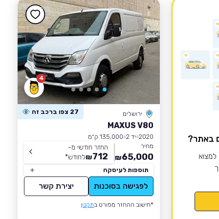
4
27 צפו ברכב זה
ירושלים
MAXUS V80
2020
יד 2
135,000 ק״מ
ם באתר?
מחיר
החזר חודשי מ-
712
 למצוא
65,000
₪
לחודש
*
₪
ך
תוספות לעיסקה
לפגישה בסוכנות
יצירת קשר
*חישוב ההחזר מפורט ב
תקנון