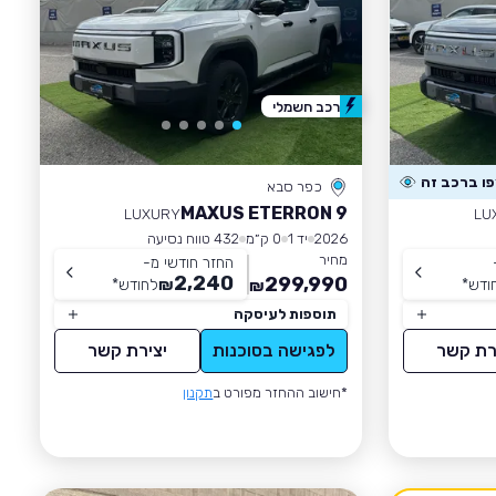
רכב חשמלי
כפר סבא
MAXUS ETERRON 9
LUXURY
LU
2026
יד 1
0 ק״מ
432 טווח נסיעה
מחיר
החזר חודשי מ-
2,240
299,990
ודש
*
₪
לחודש
*
₪
תוספות לעיסקה
רת קשר
לפגישה בסוכנות
יצירת קשר
*חישוב ההחזר מפורט ב
תקנון