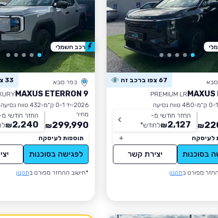
לי
רכב חשמלי
67 צפו ברכב זה
33 צפו ברכב זה
סבא
כפר סבא
MAXUS ETERRON 9
MAXUS 
XURY
PREMIUM LR
0 ק״מ
480 טווח נסיעה
2026
יד 1
0 ק״מ
432 טווח נסיעה
מחיר
החזר חודשי מ-
החזר חודשי מ-
2,240
2,127
299,990
22
₪
לחודש
*
₪
לח
₪
₪
 לעיסקה
תוספות לעיסקה
ה בסוכנות
יצירת קשר
לפגישה בסוכנות
יצי
חזר מפורט ב
תקנון
*חישוב ההחזר מפורט ב
תקנון