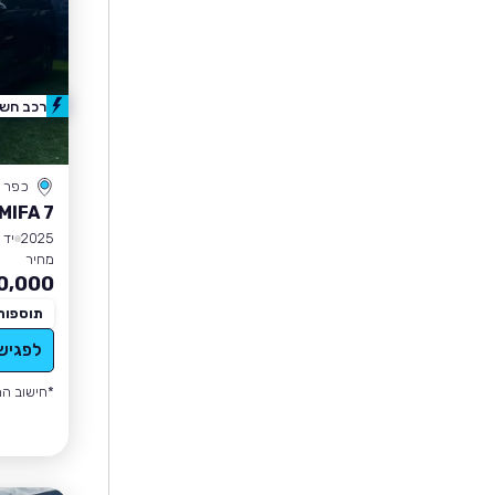
רכב חשמ
כפר 
MIFA 7
2025
יד 1
מחיר
0,000
תוספות
לפגיש
*חישוב הה