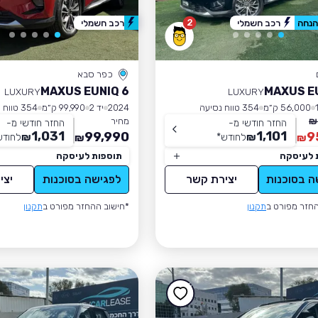
2
רכב חשמלי
רכב חשמלי
כפר סבא
MAXUS EUNIQ 6
MAXUS E
LUXURY
LUXURY
56,000 ק״מ
354 טווח נסיעה
2024
יד 2
99,990 ק״מ
354 טווח נסיעה
מחיר
החזר חודשי מ-
החזר חודשי מ-
1,031
1,101
99,990
9
₪
לחודש
*
₪
לחודש
₪
₪
 לעיסקה
תוספות לעיסקה
ה בסוכנות
יצירת קשר
לפגישה בסוכנות
יצי
חזר מפורט ב
תקנון
*חישוב ההחזר מפורט ב
תקנון