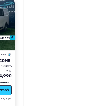
רכב חשמ
כפר 
COMBI
2026
יד 0
מחיר
4,990
תוספות
לפגיש
*חישוב הה