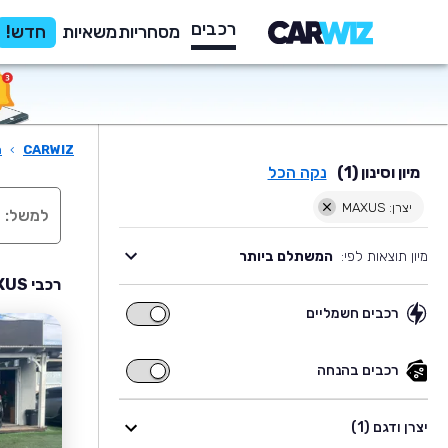
רכבים
מסחריות
משאיות
חדש!
CARWIZ
›
ר
מיון וסינון (1)
נקה הכל
יצרן: MAXUS
מיון תוצאות לפי:
המשתלם ביותר
רכבי MAXUS יד שניה למכירה
רכבים חשמליים
רכבים
חשמליים
רכבים בהנחה
רכבים
בהנחה
יצרן ודגם (1)