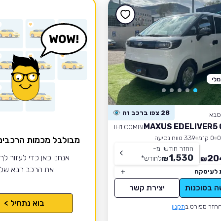
לי
28 צפו ברכב זה
סבא
MAXUS EDELIVER5 
L1H1 COMBI
0 ק״מ
339 טווח נסיעה
מבולבל מכמות הרכבי
החזר חודשי מ-
1,530
20
אנחנו כאן כדי לעזור לך
₪
לחודש
*
₪
את הרכב הבא של
 לעיסקה
ה בסוכנות
יצירת קשר
בוא נתחיל >
חזר מפורט ב
תקנון