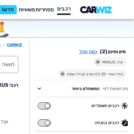
רכבים
מסחריות
משאיות
חדש!
CARWIZ
›
ר
מיון וסינון (2)
נקה הכל
יצרן: MAXUS
בחרו אזור: 30 ק"מ סביב מג'דל שמס
רכבי MAXUS יד שניה למכירה בסביבת מג'דל שמס
מיון תוצאות לפי:
המשתלם ביותר
רכבים חשמליים
רכבים
חשמליים
אבל 
רכבים בהנחה
רכבים
בהנחה