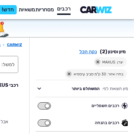
רכבים
מסחריות
משאיות
חדש!
CARWIZ
›
ר
מיון וסינון (2)
נקה הכל
יצרן: MAXUS
בחרו אזור: 30 ק"מ סביב עיספיא
רכבי MAXUS יד שניה למכירה בסביבת עיספיא
מיון תוצאות לפי:
המשתלם ביותר
רכבים חשמליים
רכבים
חשמליים
אבל 
רכבים בהנחה
רכבים
בהנחה