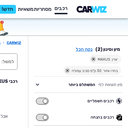
רכבים
מסחריות
משאיות
חדש!
CARWIZ
›
ר
מיון וסינון (2)
נקה הכל
יצרן: MAXUS
בחרו אזור: 30 ק"מ סביב עפולה
רכבי MAXUS יד שניה למכירה בסביבת עפולה
מיון תוצאות לפי:
המשתלם ביותר
רכבים חשמליים
רכבים
חשמליים
אבל 
רכבים בהנחה
רכבים
בהנחה