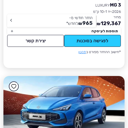
MG 3
LUXURY
2026
יד 1
10 ק״מ
מחיר
החזר חודשי מ-
965
129,367
₪
לחודש
*
₪
תוספות לעיסקה
לפגישה בסוכנות
יצירת קשר
*חישוב ההחזר מפורט ב
תקנון