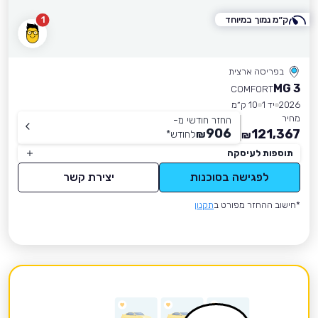
ק״מ נמוך במיוחד
1
בפריסה ארצית
MG 3
COMFORT
2026
יד 1
10 ק״מ
מחיר
החזר חודשי מ-
906
121,367
₪
לחודש
*
₪
תוספות לעיסקה
לפגישה בסוכנות
יצירת קשר
*חישוב ההחזר מפורט ב
תקנון