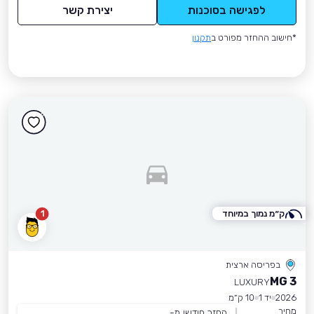
לפגישה בסוכנות
יצירת קשר
*חישוב ההחזר מפורט ב
תקנון
ק״מ נמוך במיוחד
1
בפריסה ארצית
MG 3
LUXURY
2026
יד 1
10 ק״מ
מחיר
החזר חודשי מ-