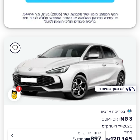
ק״מ נמוך במיוחד
1
בפריסה ארצית
MG 3
COMFORT
2026
יד 1
10 ק״מ
מחיר
החזר חודשי מ-
897
120,145
₪
לחודש
*
₪