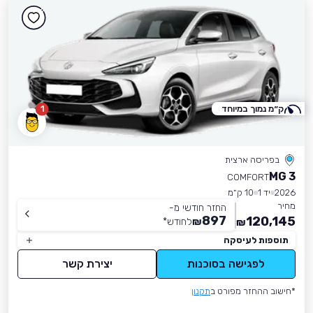
ק״מ נמוך במיוחד
1
בפריסה ארצית
MG 3
COMFORT
2026
יד 1
10 ק״מ
מחיר
החזר חודשי מ-
897
120,145
₪
לחודש
*
₪
תוספות לעיסקה
לפגישה בסוכנות
יצירת קשר
*חישוב ההחזר מפורט ב
תקנון