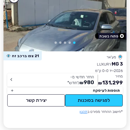
פתוח בשבת
21 צפו ברכב זה
מע'אר
MG 3
LUXURY
2026
יד 0
0 ק״מ
מחיר
החזר חודשי מ-
980
131,299
₪
לחודש
*
₪
תוספות לעיסקה
לפגישה בסוכנות
יצירת קשר
*חישוב ההחזר מפורט ב
תקנון