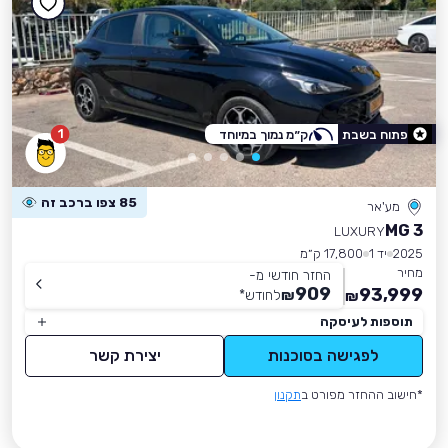
1
פתוח בשבת
ק״מ נמוך במיוחד
85 צפו ברכב זה
מע'אר
MG 3
LUXURY
2025
יד 1
17,800 ק״מ
מחיר
החזר חודשי מ-
909
93,999
₪
לחודש
*
₪
תוספות לעיסקה
לפגישה בסוכנות
יצירת קשר
*חישוב ההחזר מפורט ב
תקנון