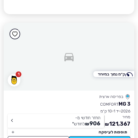
ק״מ נמוך במיוחד
1
בפריסה ארצית
MG 3
COMFORT
2026
יד 1
10 ק״מ
מחיר
החזר חודשי מ-
906
121,367
₪
לחודש
*
₪
תוספות לעיסקה