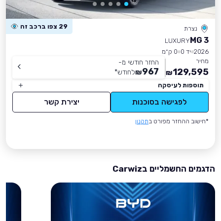
29 צפו ברכב זה
נצרת
MG 3
LUXURY
2026
יד 0
0 ק״מ
מחיר
החזר חודשי מ-
967
129,595
₪
לחודש
*
₪
תוספות לעיסקה
לפגישה בסוכנות
יצירת קשר
*חישוב ההחזר מפורט ב
תקנון
הדגמים החשמליים בCarwiz