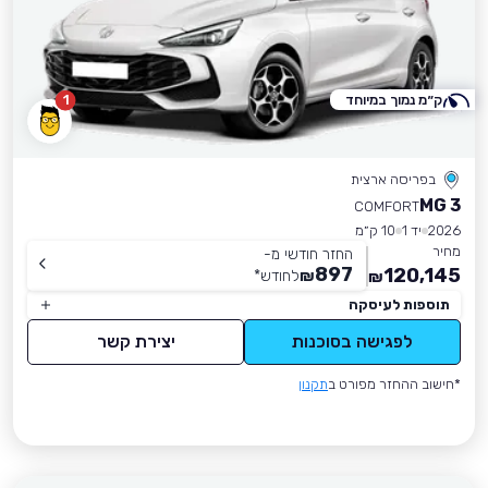
ק״מ נמוך במיוחד
1
בפריסה ארצית
MG 3
COMFORT
2026
יד 1
10 ק״מ
מחיר
החזר חודשי מ-
897
120,145
₪
לחודש
*
₪
תוספות לעיסקה
לפגישה בסוכנות
יצירת קשר
*חישוב ההחזר מפורט ב
תקנון