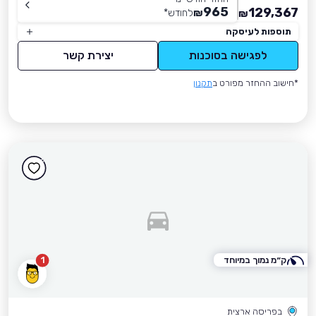
965
129,367
₪
לחודש
*
₪
תוספות לעיסקה
לפגישה בסוכנות
יצירת קשר
*חישוב ההחזר מפורט ב
תקנון
ק״מ נמוך במיוחד
1
בפריסה ארצית