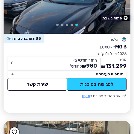
פתוח בשבת
35 צפו ברכב זה
מע'אר
MG 3
LUXURY
2026
יד 0
0 ק״מ
מחיר
החזר חודשי מ-
980
131,299
₪
לחודש
*
₪
תוספות לעיסקה
לפגישה בסוכנות
יצירת קשר
*חישוב ההחזר מפורט ב
תקנון