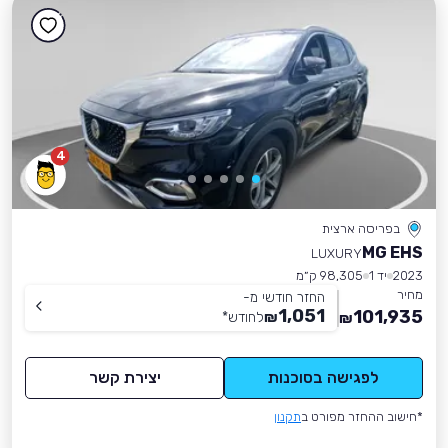
4
בפריסה ארצית
MG EHS
LUXURY
2023
יד 1
98,305 ק״מ
מחיר
החזר חודשי מ-
1,051
101,935
₪
לחודש
*
₪
לפגישה בסוכנות
יצירת קשר
*חישוב ההחזר מפורט ב
תקנון