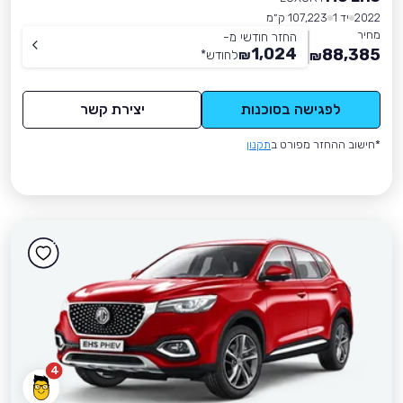
2022
יד 1
107,223 ק״מ
מחיר
החזר חודשי מ-
1,024
88,385
₪
לחודש
*
₪
לפגישה בסוכנות
יצירת קשר
*חישוב ההחזר מפורט ב
תקנון
4