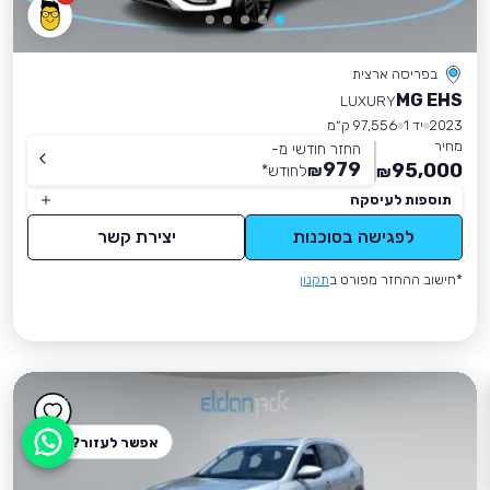
בפריסה ארצית
MG EHS
LUXURY
2023
יד 1
97,556 ק״מ
מחיר
החזר חודשי מ-
979
95,000
₪
לחודש
*
₪
תוספות לעיסקה
לפגישה בסוכנות
יצירת קשר
*חישוב ההחזר מפורט ב
תקנון
אפשר לעזור?