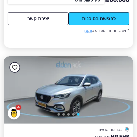
86,080
₪
לחודש
*
₪
לפגישה בסוכנות
יצירת קשר
*חישוב ההחזר מפורט ב
תקנון
4
בפריסה ארצית
MG EHS