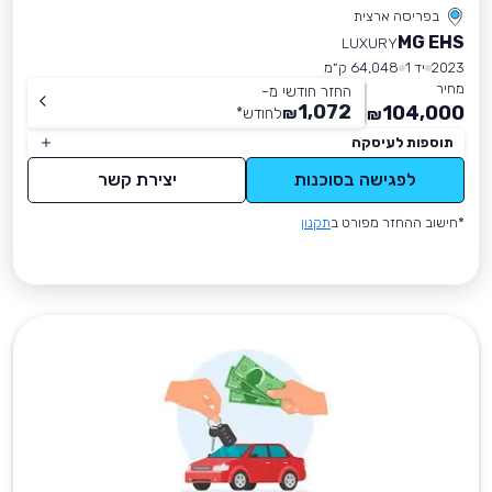
בפריסה ארצית
MG EHS
LUXURY
2023
יד 1
64,048 ק״מ
מחיר
החזר חודשי מ-
1,072
104,000
₪
לחודש
*
₪
תוספות לעיסקה
לפגישה בסוכנות
יצירת קשר
*חישוב ההחזר מפורט ב
תקנון