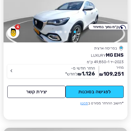
ק״מ נמוך במיוחד
4
בפריסה ארצית
MG EHS
LUXURY
2023
יד 1
49,850 ק״מ
מחיר
החזר חודשי מ-
1,126
109,251
₪
לחודש
*
₪
לפגישה בסוכנות
יצירת קשר
*חישוב ההחזר מפורט ב
תקנון