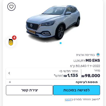
4
בפריסה ארצית
MG EHS
LUXURY
2022
יד 1
80,640 ק״מ
מחיר
החזר חודשי מ-
1,135
98,000
₪
לחודש
*
₪
תוספות לעיסקה
לפגישה בסוכנות
יצירת קשר
*חישוב ההחזר מפורט ב
תקנון