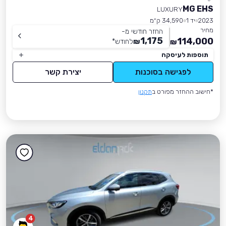
MG EHS
LUXURY
2023
יד 1
34,590 ק״מ
מחיר
החזר חודשי מ-
1,175
114,000
₪
לחודש
*
₪
תוספות לעיסקה
לפגישה בסוכנות
יצירת קשר
*חישוב ההחזר מפורט ב
תקנון
4