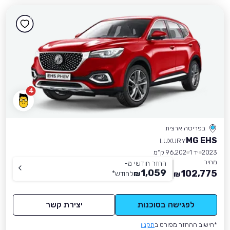
4
בפריסה ארצית
MG EHS
LUXURY
2023
יד 1
96,202 ק״מ
מחיר
החזר חודשי מ-
1,059
102,775
₪
לחודש
*
₪
לפגישה בסוכנות
יצירת קשר
*חישוב ההחזר מפורט ב
תקנון