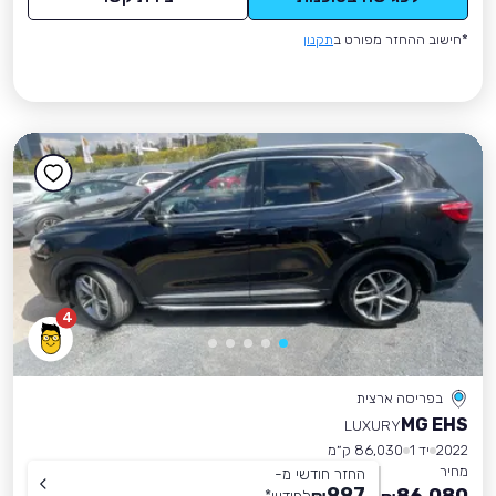
*חישוב ההחזר מפורט ב
תקנון
4
בפריסה ארצית
MG EHS
LUXURY
2022
יד 1
86,030 ק״מ
מחיר
החזר חודשי מ-
997