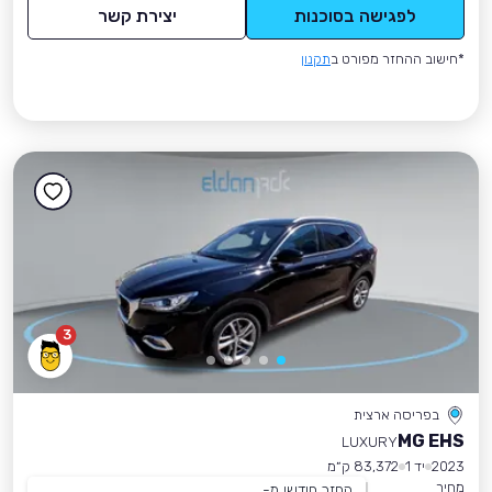
לפגישה בסוכנות
יצירת קשר
*חישוב ההחזר מפורט ב
תקנון
3
בפריסה ארצית
MG EHS
LUXURY
2023
יד 1
83,372 ק״מ
מחיר
החזר חודשי מ-