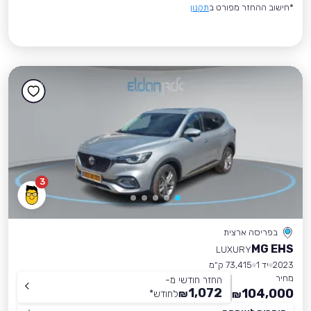
*חישוב ההחזר מפורט ב
תקנון
3
בפריסה ארצית
MG EHS
LUXURY
2023
יד 1
73,415 ק״מ
מחיר
החזר חודשי מ-
1,072
104,000
₪
לחודש
*
₪