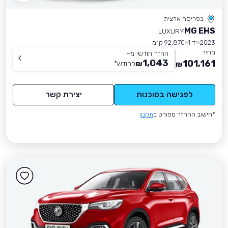
בפריסה ארצית
MG EHS
LUXURY
2023
יד 1
92,870 ק״מ
מחיר
החזר חודשי מ-
1,043
101,161
₪
לחודש
*
₪
לפגישה בסוכנות
יצירת קשר
*חישוב ההחזר מפורט ב
תקנון