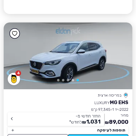
4
בפריסה ארצית
MG EHS
LUXURY
2022
יד 1
97,345 ק״מ
מחיר
החזר חודשי מ-
1,031
89,000
₪
לחודש
*
₪
תוספות לעיסקה