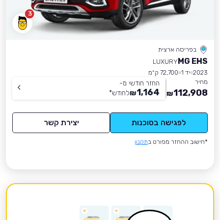
3
בפריסה ארצית
MG EHS
LUXURY
2023
יד 1
72,700 ק״מ
מחיר
החזר חודשי מ-
1,164
112,908
₪
לחודש
*
₪
לפגישה בסוכנות
יצירת קשר
*חישוב ההחזר מפורט ב
תקנון