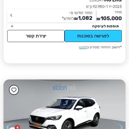
LUXURY
2023
יד 1
92,980 ק״מ
מחיר
החזר חודשי מ-
1,082
105,000
₪
לחודש
*
₪
תוספות לעיסקה
לפגישה בסוכנות
יצירת קשר
*חישוב ההחזר מפורט ב
תקנון
4