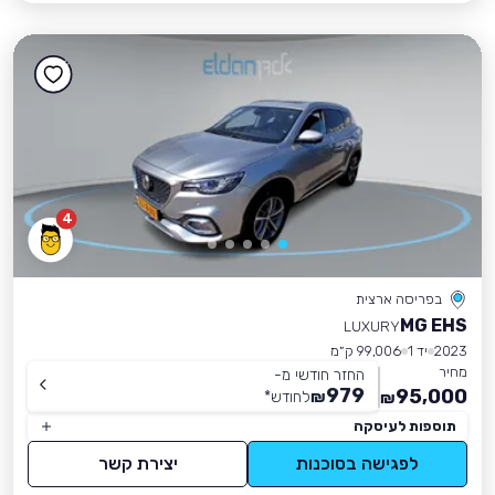
4
בפריסה ארצית
MG EHS
LUXURY
2023
יד 1
99,006 ק״מ
מחיר
החזר חודשי מ-
979
95,000
₪
לחודש
*
₪
תוספות לעיסקה
לפגישה בסוכנות
יצירת קשר