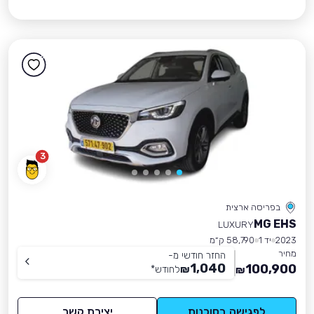
3
בפריסה ארצית
MG EHS
LUXURY
2023
יד 1
58,790 ק״מ
מחיר
החזר חודשי מ-
1,040
100,900
₪
לחודש
*
₪
לפגישה בסוכנות
יצירת קשר