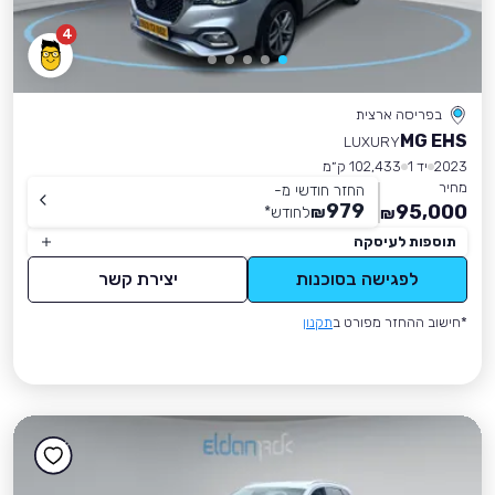
4
בפריסה ארצית
MG EHS
LUXURY
2023
יד 1
102,433 ק״מ
מחיר
החזר חודשי מ-
979
95,000
₪
לחודש
*
₪
תוספות לעיסקה
לפגישה בסוכנות
יצירת קשר
*חישוב ההחזר מפורט ב
תקנון