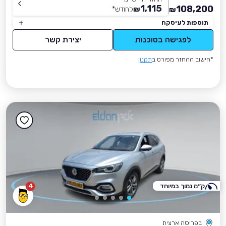
1,115
108,200
₪
לחודש
*
₪
תוספות לעיסקה
לפגישה בסוכנות
יצירת קשר
*חישוב ההחזר מפורט ב
תקנון
ק״מ נמוך במיוחד
4
בפריסה ארצית