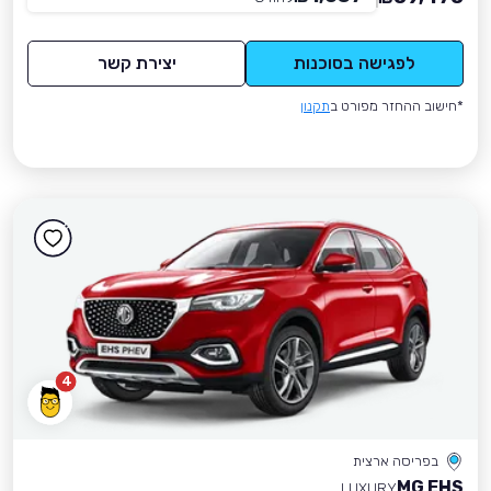
לפגישה בסוכנות
יצירת קשר
*חישוב ההחזר מפורט ב
תקנון
4
בפריסה ארצית
MG EHS
LUXURY