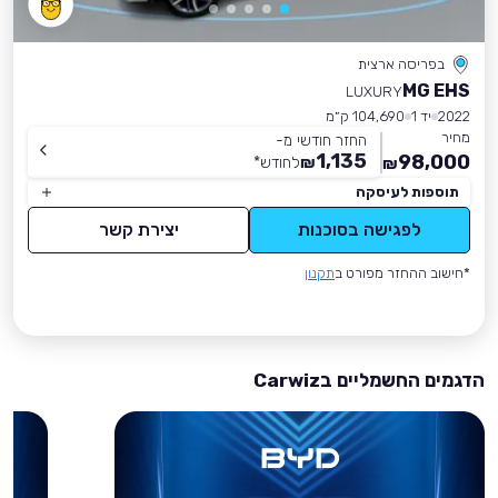
בפריסה ארצית
MG EHS
LUXURY
2022
יד 1
104,690 ק״מ
מחיר
החזר חודשי מ-
1,135
98,000
₪
לחודש
*
₪
תוספות לעיסקה
לפגישה בסוכנות
יצירת קשר
*חישוב ההחזר מפורט ב
תקנון
הדגמים החשמליים בCarwiz