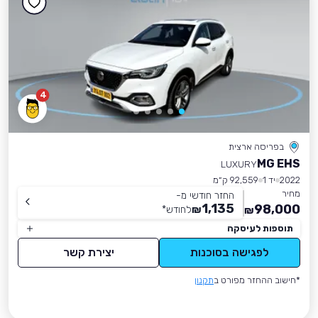
4
בפריסה ארצית
MG EHS
LUXURY
2022
יד 1
92,559 ק״מ
מחיר
החזר חודשי מ-
1,135
98,000
₪
לחודש
*
₪
תוספות לעיסקה
לפגישה בסוכנות
יצירת קשר
*חישוב ההחזר מפורט ב
תקנון