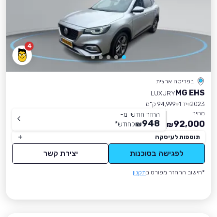
4
בפריסה ארצית
MG EHS
LUXURY
2023
יד 1
94,999 ק״מ
מחיר
החזר חודשי מ-
948
92,000
₪
לחודש
*
₪
תוספות לעיסקה
לפגישה בסוכנות
יצירת קשר
*חישוב ההחזר מפורט ב
תקנון