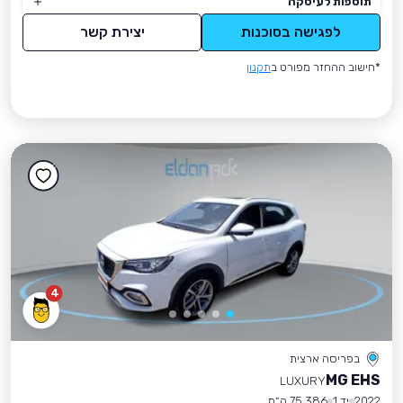
תוספות לעיסקה
לפגישה בסוכנות
יצירת קשר
*חישוב ההחזר מפורט ב
תקנון
4
בפריסה ארצית
MG EHS
LUXURY
2022
יד 1
75,386 ק״מ