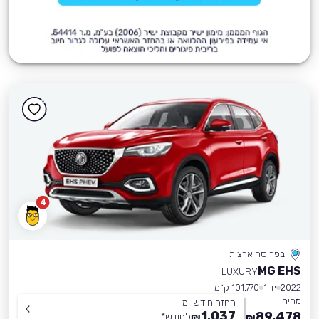
4
בפריסה ארצית
MG EHS
LUXURY
2022
יד 1
101,770 ק״מ
מחיר
החזר חודשי מ-
1,037
89,478
₪
לחודש
*
₪