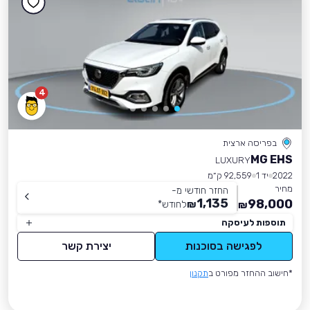
4
בפריסה ארצית
MG EHS
LUXURY
2022
יד 1
92,559 ק״מ
מחיר
החזר חודשי מ-
1,135
98,000
₪
לחודש
*
₪
תוספות לעיסקה
לפגישה בסוכנות
יצירת קשר
*חישוב ההחזר מפורט ב
תקנון