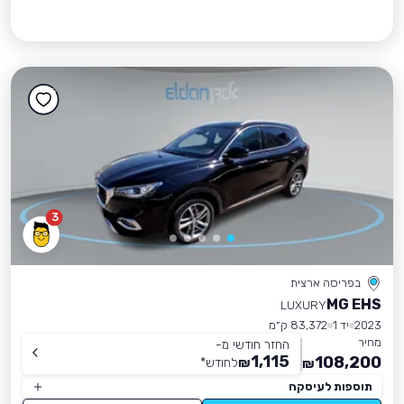
3
בפריסה ארצית
MG EHS
LUXURY
2023
יד 1
83,372 ק״מ
מחיר
החזר חודשי מ-
1,115
108,200
₪
לחודש
*
₪
תוספות לעיסקה