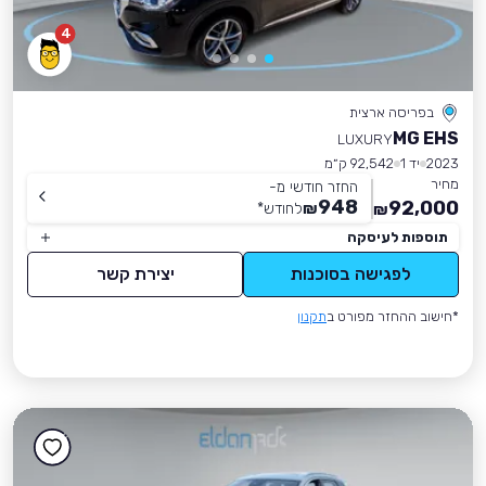
4
בפריסה ארצית
MG EHS
LUXURY
2023
יד 1
92,542 ק״מ
מחיר
החזר חודשי מ-
948
92,000
₪
לחודש
*
₪
תוספות לעיסקה
לפגישה בסוכנות
יצירת קשר
*חישוב ההחזר מפורט ב
תקנון