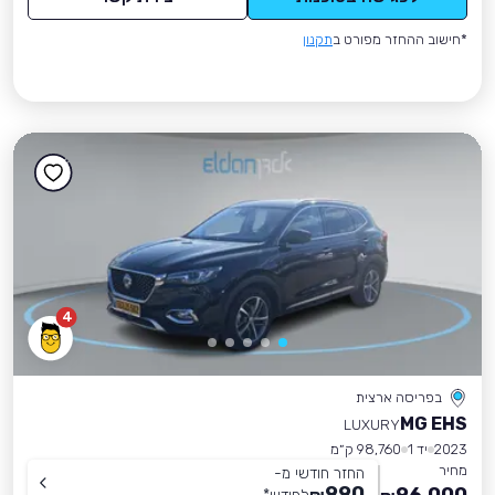
*חישוב ההחזר מפורט ב
תקנון
4
בפריסה ארצית
MG EHS
LUXURY
2023
יד 1
98,760 ק״מ
מחיר
החזר חודשי מ-
990