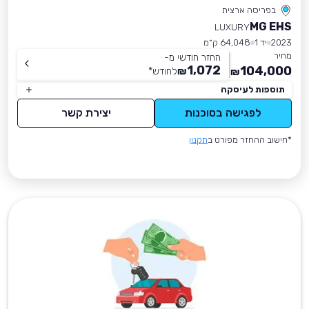
בפריסה ארצית
MG EHS
LUXURY
2023
יד 1
64,048 ק״מ
מחיר
החזר חודשי מ-
1,072
104,000
₪
לחודש
*
₪
תוספות לעיסקה
לפגישה בסוכנות
יצירת קשר
*חישוב ההחזר מפורט ב
תקנון