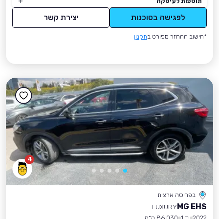
תוספות לעיסקה
לפגישה בסוכנות
יצירת קשר
*חישוב ההחזר מפורט ב
תקנון
4
בפריסה ארצית
MG EHS
LUXURY
2022
יד 1
86,030 ק״מ