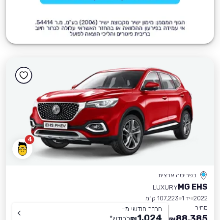
4
בפריסה ארצית
MG EHS
LUXURY
2022
יד 1
107,223 ק״מ
מחיר
החזר חודשי מ-
1,024
88,385
₪
לחודש
*
₪