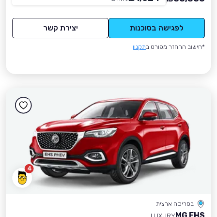
לפגישה בסוכנות
יצירת קשר
*חישוב ההחזר מפורט ב
תקנון
4
בפריסה ארצית
MG EHS
LUXURY