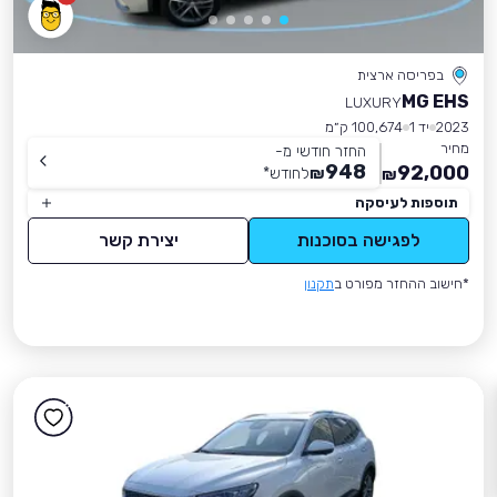
בפריסה ארצית
MG EHS
LUXURY
2023
יד 1
100,674 ק״מ
מחיר
החזר חודשי מ-
948
92,000
₪
לחודש
*
₪
תוספות לעיסקה
לפגישה בסוכנות
יצירת קשר
*חישוב ההחזר מפורט ב
תקנון