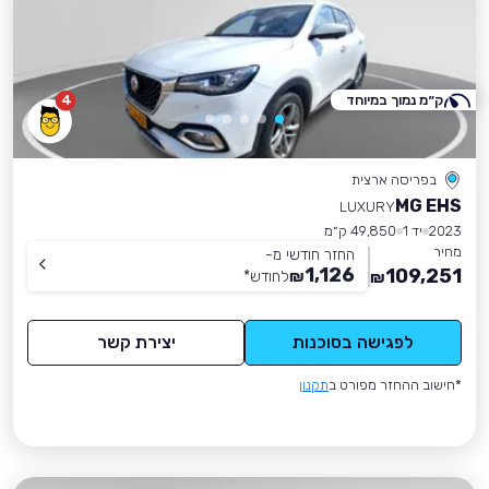
ק״מ נמוך במיוחד
4
בפריסה ארצית
MG EHS
LUXURY
2023
יד 1
49,850 ק״מ
מחיר
החזר חודשי מ-
1,126
109,251
₪
לחודש
*
₪
לפגישה בסוכנות
יצירת קשר
*חישוב ההחזר מפורט ב
תקנון