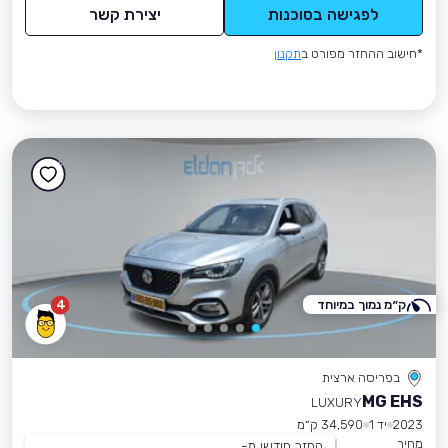
לפגישה בסוכנות
יצירת קשר
*חישוב ההחזר מפורט ב
תקנון
ק״מ נמוך במיוחד
4
בפריסה ארצית
MG EHS
LUXURY
2023
יד 1
34,590 ק״מ
מחיר
החזר חודשי מ-