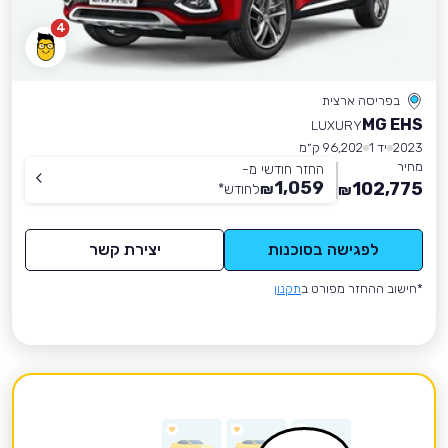
4
בפריסה ארצית
MG EHS
LUXURY
2023
יד 1
96,202 ק״מ
מחיר
החזר חודשי מ-
1,059
102,775
₪
לחודש
*
₪
לפגישה בסוכנות
יצירת קשר
*חישוב ההחזר מפורט ב
תקנון