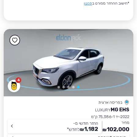
*חישוב ההחזר מפורט ב
תקנון
4
בפריסה ארצית
MG EHS
LUXURY
2022
יד 1
75,386 ק״מ
מחיר
החזר חודשי מ-
1,182
102,000
₪
לחודש
*
₪