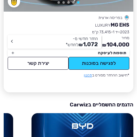
בפריסה ארצית
MG EHS
LUXURY
2023
יד 1
73,415 ק״מ
מחיר
החזר חודשי מ-
1,072
104,000
₪
לחודש
*
₪
תוספות לעיסקה
לפגישה בסוכנות
יצירת קשר
*חישוב ההחזר מפורט ב
תקנון
הדגמים החשמליים בCarwiz