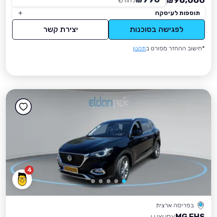
96,000
₪
לחודש
*
₪
תוספות לעיסקה
לפגישה בסוכנות
יצירת קשר
*חישוב ההחזר מפורט ב
תקנון
4
בפריסה ארצית
MG EHS