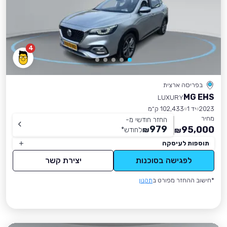
4
בפריסה ארצית
MG EHS
LUXURY
2023
יד 1
102,433 ק״מ
מחיר
החזר חודשי מ-
979
95,000
₪
לחודש
*
₪
תוספות לעיסקה
לפגישה בסוכנות
יצירת קשר
*חישוב ההחזר מפורט ב
תקנון