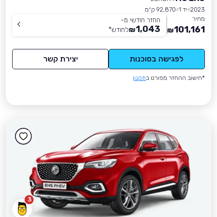
2023
יד 1
92,870 ק״מ
מחיר
החזר חודשי מ-
1,043
101,161
₪
לחודש
*
₪
לפגישה בסוכנות
יצירת קשר
*חישוב ההחזר מפורט ב
תקנון
3