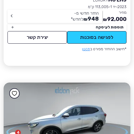
LUXURY
2023
יד 1
113,005 ק״מ
מחיר
החזר חודשי מ-
948
92,000
₪
לחודש
*
₪
תוספות לעיסקה
לפגישה בסוכנות
יצירת קשר
*חישוב ההחזר מפורט ב
תקנון
4