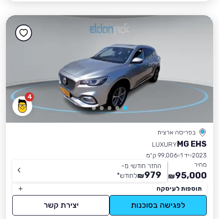
4
בפריסה ארצית
MG EHS
LUXURY
2023
יד 1
99,006 ק״מ
מחיר
החזר חודשי מ-
979
95,000
₪
לחודש
*
₪
תוספות לעיסקה
לפגישה בסוכנות
יצירת קשר