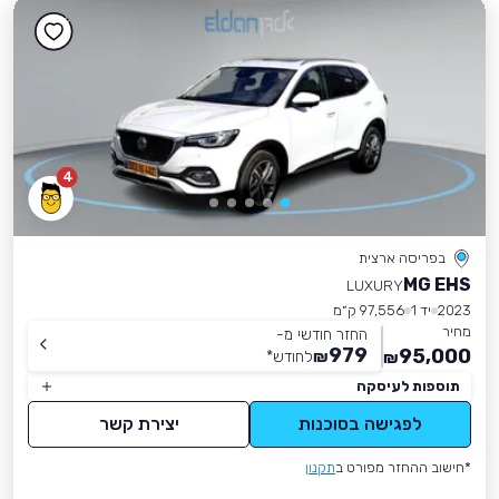
4
בפריסה ארצית
MG EHS
LUXURY
2023
יד 1
97,556 ק״מ
מחיר
החזר חודשי מ-
979
95,000
₪
לחודש
*
₪
תוספות לעיסקה
לפגישה בסוכנות
יצירת קשר
*חישוב ההחזר מפורט ב
תקנון