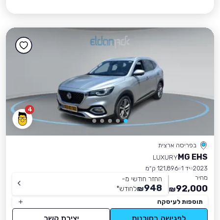
4
בפריסה ארצית
MG EHS
LUXURY
2023
יד 1
121,896 ק״מ
מחיר
החזר חודשי מ-
948
92,000
₪
לחודש
*
₪
תוספות לעיסקה
לפגישה בסוכנות
יצירת קשר