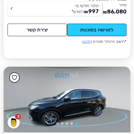
מחיר
החזר חודשי מ-
997
86,080
₪
לחודש
*
₪
לפגישה בסוכנות
יצירת קשר
*חישוב ההחזר מפורט ב
תקנון
3