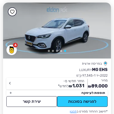
4
בפריסה ארצית
MG EHS
LUXURY
2022
יד 1
97,345 ק״מ
מחיר
החזר חודשי מ-
1,031
89,000
₪
לחודש
*
₪
תוספות לעיסקה
לפגישה בסוכנות
יצירת קשר
*חישוב ההחזר מפורט ב
תקנון