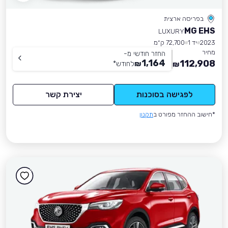
בפריסה ארצית
MG EHS
LUXURY
2023
יד 1
72,700 ק״מ
מחיר
החזר חודשי מ-
1,164
112,908
₪
לחודש
*
₪
לפגישה בסוכנות
יצירת קשר
*חישוב ההחזר מפורט ב
תקנון