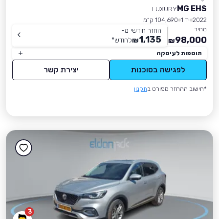
MG EHS
LUXURY
2022
יד 1
104,690 ק״מ
מחיר
החזר חודשי מ-
1,135
98,000
₪
לחודש
*
₪
תוספות לעיסקה
לפגישה בסוכנות
יצירת קשר
*חישוב ההחזר מפורט ב
תקנון
3