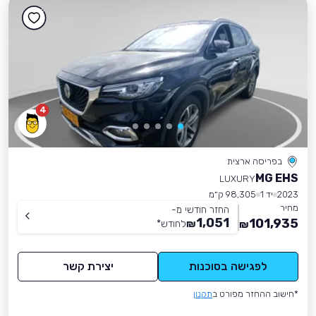
4
בפריסה ארצית
MG EHS
LUXURY
2023
יד 1
98,305 ק״מ
מחיר
החזר חודשי מ-
1,051
101,935
₪
לחודש
*
₪
לפגישה בסוכנות
יצירת קשר
*חישוב ההחזר מפורט ב
תקנון