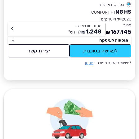
בפריסה ארצית
MG HS
COMFORT PT
2026
יד 1
10 ק״מ
מחיר
החזר חודשי מ-
1,248
167,145
₪
לחודש
*
₪
תוספות לעיסקה
לפגישה בסוכנות
יצירת קשר
*חישוב ההחזר מפורט ב
תקנון