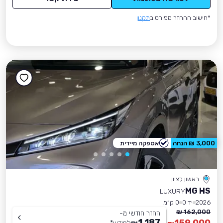
*חישוב ההחזר מפורט ב
תקנון
3,000 ₪ הנחה
אספקה מיידית
ראשון לציון
MG HS
LUXURY
2026
יד 0
0 ק״מ
162,000 ₪
החזר חודשי מ-
1,187