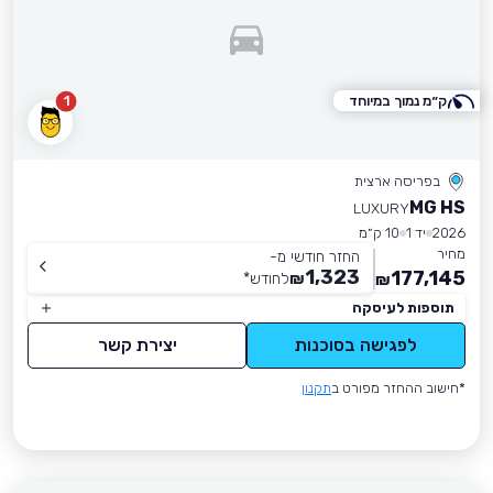
ק״מ נמוך במיוחד
1
בפריסה ארצית
MG HS
LUXURY
2026
יד 1
10 ק״מ
מחיר
החזר חודשי מ-
1,323
177,145
₪
לחודש
*
₪
תוספות לעיסקה
לפגישה בסוכנות
יצירת קשר
*חישוב ההחזר מפורט ב
תקנון