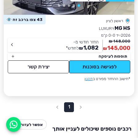
43 צפו ברכב זה
ראשון לציון
MG HS
LUXURY
2026
יד 0
0 ק״מ
148,000 ₪
החזר חודשי מ-
1,082
145,000
₪
לחודש
*
₪
תוספות לעיסקה
לפגישה בסוכנות
יצירת קשר
*חישוב ההחזר מפורט ב
תקנון
1
אפשר לעזור?
רכבים נוספים שיכולים לעניין אותך