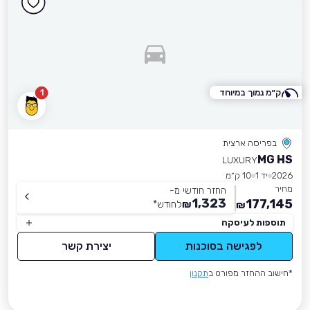
ק״מ נמוך במיוחד
1
בפריסה ארצית
MG HS
LUXURY
2026
יד 1
10 ק״מ
מחיר
החזר חודשי מ-
1,323
177,145
₪
לחודש
*
₪
תוספות לעיסקה
לפגישה בסוכנות
יצירת קשר
*חישוב ההחזר מפורט ב
תקנון