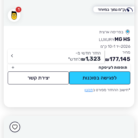
ק״מ נמוך במיוחד
1
בפריסה ארצית
MG HS
LUXURY
2026
יד 1
10 ק״מ
מחיר
החזר חודשי מ-
1,323
177,145
₪
לחודש
*
₪
תוספות לעיסקה
לפגישה בסוכנות
יצירת קשר
*חישוב ההחזר מפורט ב
תקנון