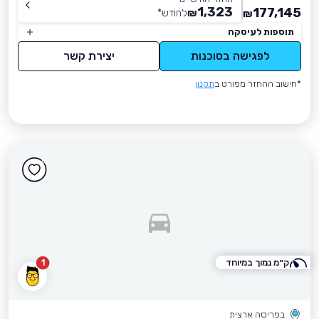
1,323
177,145
₪
לחודש
*
₪
תוספות לעיסקה
לפגישה בסוכנות
יצירת קשר
*חישוב ההחזר מפורט ב
תקנון
ק״מ נמוך במיוחד
1
בפריסה ארצית