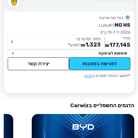
בפריסה ארצית
MG HS
LUXURY
2026
יד 1
10 ק״מ
מחיר
החזר חודשי מ-
1,323
177,145
₪
לחודש
*
₪
תוספות לעיסקה
לפגישה בסוכנות
יצירת קשר
*חישוב ההחזר מפורט ב
תקנון
הדגמים החשמליים בCarwiz