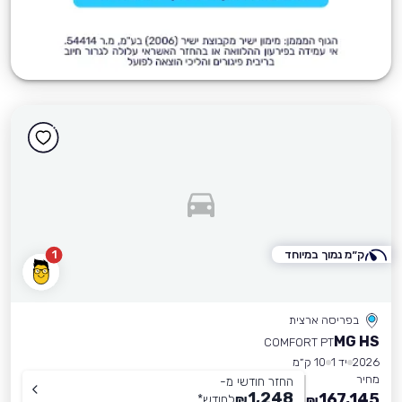
ק״מ נמוך במיוחד
1
בפריסה ארצית
MG HS
COMFORT PT
2026
יד 1
10 ק״מ
מחיר
החזר חודשי מ-
1,248
167,145
₪
לחודש
*
₪