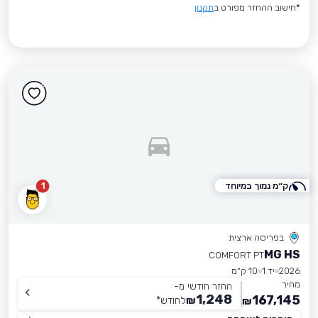
*חישוב ההחזר מפורט ב
תקנון
ק״מ נמוך במיוחד
1
בפריסה ארצית
MG HS
COMFORT PT
2026
יד 1
10 ק״מ
מחיר
החזר חודשי מ-
1,248
167,145
₪
לחודש
*
₪