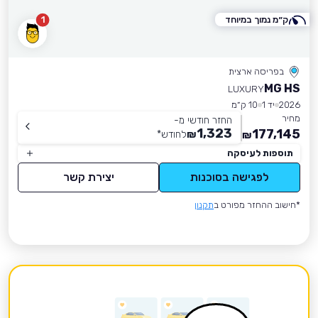
ק״מ נמוך במיוחד
1
בפריסה ארצית
MG HS
LUXURY
2026
יד 1
10 ק״מ
מחיר
החזר חודשי מ-
1,323
177,145
₪
לחודש
*
₪
תוספות לעיסקה
לפגישה בסוכנות
יצירת קשר
*חישוב ההחזר מפורט ב
תקנון