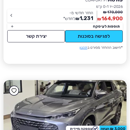
COMFORT PT
2026
יד 1
0 ק״מ
170,000 ₪
החזר חודשי מ-
1,231
164,900
₪
לחודש
*
₪
תוספות לעיסקה
לפגישה בסוכנות
יצירת קשר
*חישוב ההחזר מפורט ב
תקנון
3,000 ₪ הנחה
אספקה מיידית