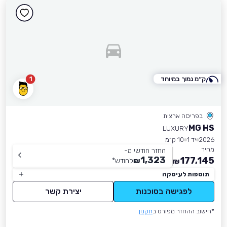
ק״מ נמוך במיוחד
1
בפריסה ארצית
MG HS
LUXURY
2026
יד 1
10 ק״מ
מחיר
החזר חודשי מ-
1,323
177,145
₪
לחודש
*
₪
תוספות לעיסקה
לפגישה בסוכנות
יצירת קשר
*חישוב ההחזר מפורט ב
תקנון