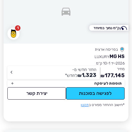
ק״מ נמוך במיוחד
1
בפריסה ארצית
MG HS
LUXURY
2026
יד 1
10 ק״מ
מחיר
החזר חודשי מ-
1,323
177,145
₪
לחודש
*
₪
תוספות לעיסקה
לפגישה בסוכנות
יצירת קשר
*חישוב ההחזר מפורט ב
תקנון