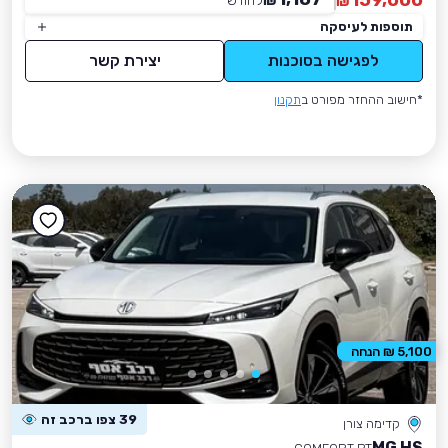
159,000
₪
לחודש
*
₪
תוספות לעיסקה
לפגישה בסוכנות
יצירת קשר
*חישוב ההחזר מפורט ב
תקנון
5,100 ₪ הנחה
39 צפו ברכב זה
קדימה צורן
MG HS