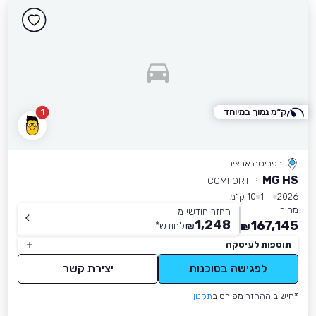
ק״מ נמוך במיוחד
1
בפריסה ארצית
MG HS
COMFORT PT
2026
יד 1
10 ק״מ
מחיר
החזר חודשי מ-
1,248
167,145
₪
לחודש
*
₪
תוספות לעיסקה
לפגישה בסוכנות
יצירת קשר
*חישוב ההחזר מפורט ב
תקנון