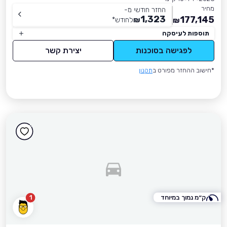
מחיר
החזר חודשי מ-
1,323
177,145
₪
לחודש
*
₪
תוספות לעיסקה
לפגישה בסוכנות
יצירת קשר
*חישוב ההחזר מפורט ב
תקנון
ק״מ נמוך במיוחד
1