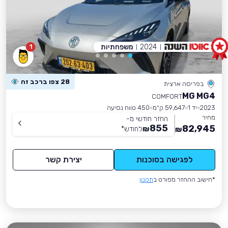
2024
משפחתיות
1
28 צפו ברכב זה
בפריסה ארצית
MG MG4
COMFORT
2023
יד 1
59,647 ק״מ
450 טווח נסיעה
מחיר
החזר חודשי מ-
855
82,945
₪
לחודש
*
₪
לפגישה בסוכנות
יצירת קשר
*חישוב ההחזר מפורט ב
תקנון