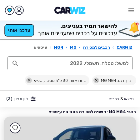
CARWIZ
›
רכבים למכירה
›
MG
›
MG4
›
עיספיא
יצרן ודגם: MG MG4
בחרו אזור: 30 ק"מ סביב עיספיא
מיון וסינון
(2)
נמצאו
רכבים
3
רכבי MG MG4 יד שניה למכירה בסביבת עיספיא