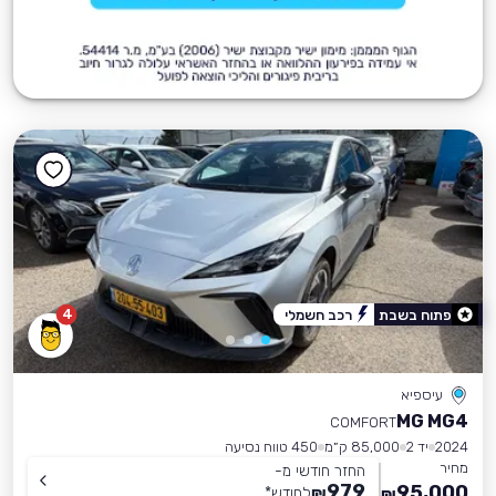
4
פתוח בשבת
רכב חשמלי
עיספיא
MG MG4
COMFORT
2024
יד 2
85,000 ק״מ
450 טווח נסיעה
מחיר
החזר חודשי מ-
979
95,000
₪
לחודש
*
₪