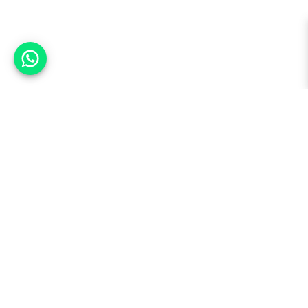
אפשר לעזור?
למעלה
רכבים
מי אנחנו
סננים מומלצים
מסחריות
מגזין
תקנון
משאיות
אינדקס סוכנויות
נגישות
בדיקת מימון
שאלות ותשובות
מדיניות פרטיות
טרייד אין
אבטחת מידע