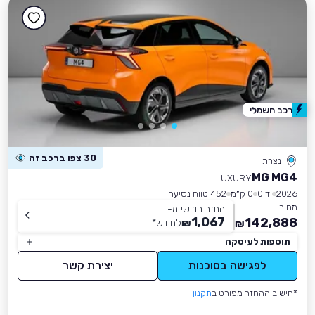
רכב חשמלי
30 צפו ברכב זה
נצרת
MG MG4
LUXURY
2026
יד 0
0 ק״מ
452 טווח נסיעה
מחיר
החזר חודשי מ-
1,067
142,888
₪
לחודש
*
₪
תוספות לעיסקה
לפגישה בסוכנות
יצירת קשר
*חישוב ההחזר מפורט ב
תקנון