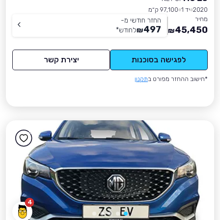
2020
יד 1
97,100 ק״מ
מחיר
החזר חודשי מ-
497
45,450
₪
לחודש
*
₪
לפגישה בסוכנות
יצירת קשר
*חישוב ההחזר מפורט ב
תקנון
4