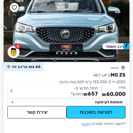
5
רכב חשמלי
66 צפו ברכב זה
חיפה
MG ZS
NET-UP S
2020
יד 3
133,000 ק״מ
263 טווח נסיעה
מחיר
החזר חודשי מ-
657
60,000
₪
לחודש
*
₪
תוספות לעיסקה
לפגישה בסוכנות
יצירת קשר
*חישוב ההחזר מפורט ב
תקנון