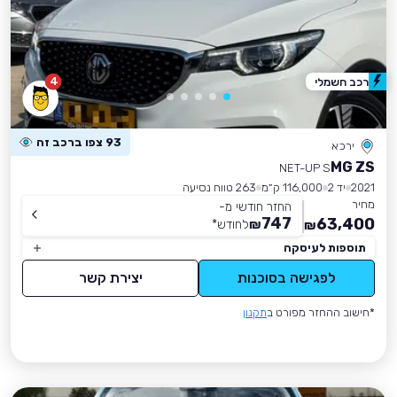
4
רכב חשמלי
93 צפו ברכב זה
ירכא
MG ZS
NET-UP S
2021
יד 2
116,000 ק״מ
263 טווח נסיעה
מחיר
החזר חודשי מ-
747
63,400
₪
לחודש
*
₪
תוספות לעיסקה
לפגישה בסוכנות
יצירת קשר
*חישוב ההחזר מפורט ב
תקנון