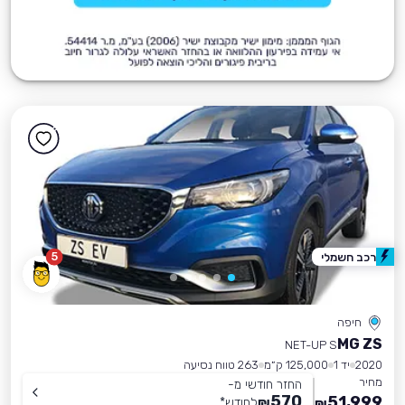
5
רכב חשמלי
חיפה
MG ZS
NET-UP S
2020
יד 1
125,000 ק״מ
263 טווח נסיעה
מחיר
החזר חודשי מ-
570
51,999
₪
לחודש
*
₪