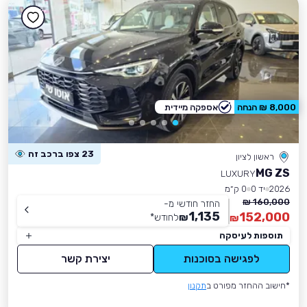
8,000 ₪ הנחה
אספקה מיידית
23 צפו ברכב זה
ראשון לציון
MG ZS
LUXURY
2026
יד 0
0 ק״מ
160,000 ₪
החזר חודשי מ-
1,135
152,000
₪
לחודש
*
₪
תוספות לעיסקה
לפגישה בסוכנות
יצירת קשר
*חישוב ההחזר מפורט ב
תקנון