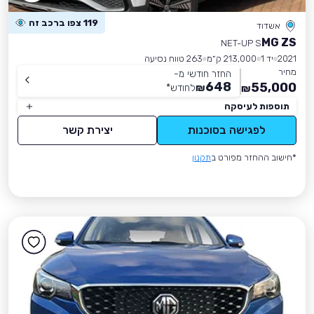
119 צפו ברכב זה
אשדוד
MG ZS
NET-UP S
2021
יד 1
213,000 ק״מ
263 טווח נסיעה
מחיר
החזר חודשי מ-
648
55,000
₪
לחודש
*
₪
תוספות לעיסקה
לפגישה בסוכנות
יצירת קשר
*חישוב ההחזר מפורט ב
תקנון