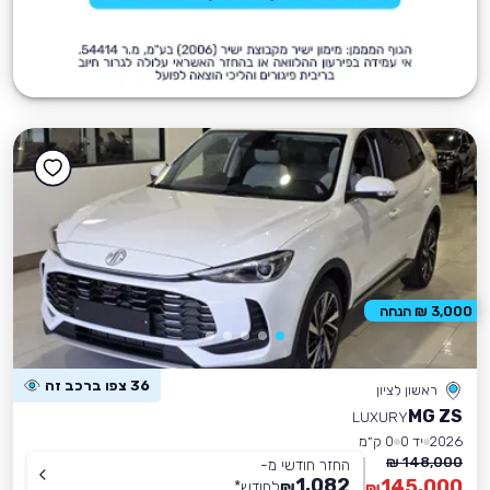
3,000 ₪ הנחה
36 צפו ברכב זה
ראשון לציון
MG ZS
LUXURY
2026
יד 0
0 ק״מ
148,000 ₪
החזר חודשי מ-
1,082
145,000
₪
לחודש
*
₪