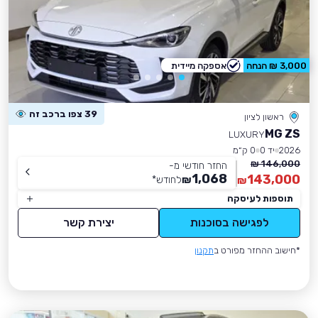
3,000 ₪ הנחה
אספקה מיידית
39 צפו ברכב זה
ראשון לציון
MG ZS
LUXURY
2026
יד 0
0 ק״מ
146,000 ₪
החזר חודשי מ-
1,068
143,000
₪
לחודש
*
₪
תוספות לעיסקה
לפגישה בסוכנות
יצירת קשר
*חישוב ההחזר מפורט ב
תקנון