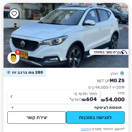
ק״מ נמוך במיוחד
5
280 צפו ברכב זה
חולון
MG ZS
NET UP
2019
יד 1
94,000 ק״מ
מחיר
החזר חודשי מ-
604
54,000
₪
לחודש
*
₪
תוספות לעיסקה
לפגישה בסוכנות
יצירת קשר
*חישוב ההחזר מפורט ב
תקנון