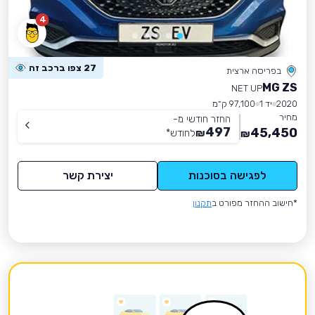
4
27 צפו ברכב זה
בפריסה ארצית
MG ZS
NET UP
2020
יד 1
97,100 ק״מ
מחיר
החזר חודשי מ-
497
45,450
₪
לחודש
*
₪
לפגישה בסוכנות
יצירת קשר
*חישוב ההחזר מפורט ב
תקנון