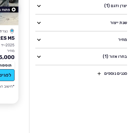
יצרן ודגם (1)
פתוח 
שנת ייצור
נצרת
ES M5
מחיר
2025
יד 1
מחיר
בחרו אזור (1)
5,000
תוספות
סננים נוספים
לפגיש
*חישוב הה