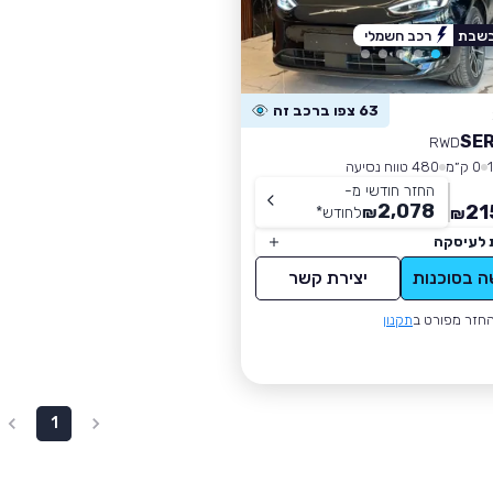
בשבת
רכב חשמלי
63 צפו ברכב זה
SER
RWD
0 ק״מ
480 טווח נסיעה
החזר חודשי מ-
2,078
21
₪
לחודש
*
₪
 לעיסקה
ה בסוכנות
יצירת קשר
חזר מפורט ב
תקנון
1