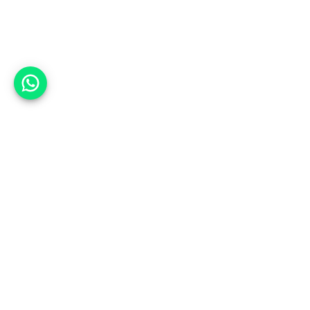
אפשר לעזור?
אנחנו ב-CARWIZ נעזור לך
להתחדש בקלות ובנוחות ברכב יד
שנייה בהתאמה אישית מתוך אלפי
רכבים וממאות סוכנויות רכב מובילות
באמצעות ממשק חדשני וידידותי
שפיתחנו, ובעזרת האלגוריתם החכם
והמהפכני שלנו.