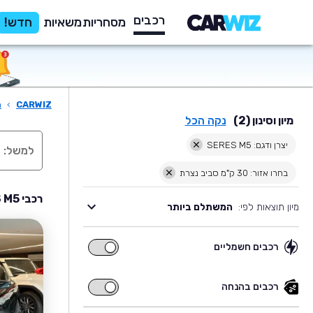
רכבים
מסחריות
משאיות
חדש!
CARWIZ
›
ר
מיון וסינון (2)
נקה הכל
יצרן ודגם: SERES M5
בחרו אזור: 30 ק"מ סביב נצרת
רכבי SERES M5 יד שניה למכירה בסביבת נצרת
מיון תוצאות לפי:
המשתלם ביותר
רכבים חשמליים
רכבים
חשמליים
רכבים בהנחה
רכבים
בהנחה