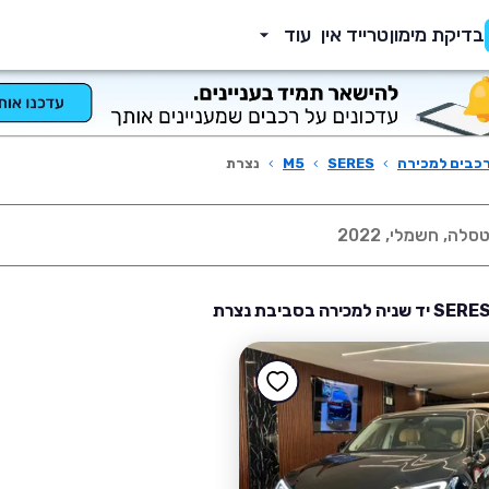
בדיקת מימון
טרייד אין
עוד
כבים למכירה
›
SERES
›
M5
›
נצרת