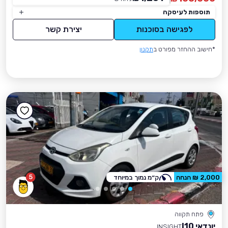
תוספות לעיסקה
לפגישה בסוכנות
יצירת קשר
*חישוב ההחזר מפורט ב
תקנון
5
2,000 ₪ הנחה
ק״מ נמוך במיוחד
פתח תקווה
יונדאי I10
INSIGHT