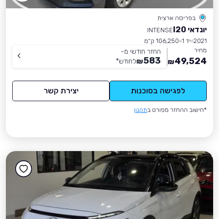
בפריסה ארצית
יונדאי I20
INTENSE
2021
יד 1
106,250 ק״מ
מחיר
החזר חודשי מ-
583
49,524
₪
לחודש
*
₪
לפגישה בסוכנות
יצירת קשר
*חישוב ההחזר מפורט ב
תקנון