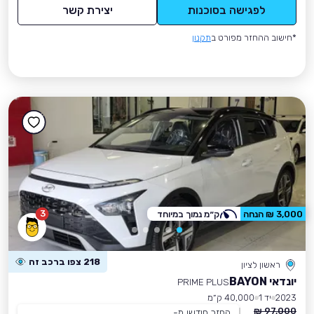
לפגישה בסוכנות
יצירת קשר
*חישוב ההחזר מפורט ב
תקנון
3
3,000 ₪ הנחה
ק״מ נמוך במיוחד
218 צפו ברכב זה
ראשון לציון
יונדאי BAYON
PRIME PLUS
2023
יד 1
40,000 ק״מ
97,000 ₪
החזר חודשי מ-