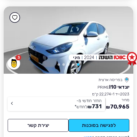
2024
מיני
3
בפריסה ארצית
יונדאי I10
PRIME
2023
יד 1
22,274 ק״מ
מחיר
החזר חודשי מ-
731
70,965
₪
לחודש
*
₪
לפגישה בסוכנות
יצירת קשר