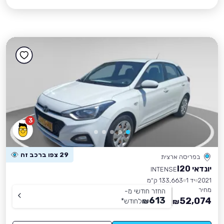
3
29 צפו ברכב זה
בפריסה ארצית
יונדאי I20
INTENSE
2021
יד 1
133,663 ק״מ
מחיר
החזר חודשי מ-
613
52,074
₪
לחודש
*
₪