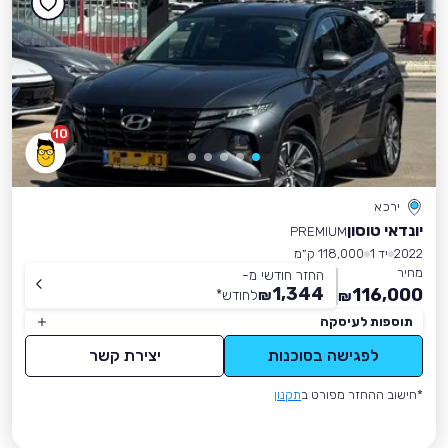
10
ירכא
יונדאי טוסון
PREMIUM
2022
יד 1
118,000 ק״מ
מחיר
החזר חודשי מ-
1,344
116,000
₪
לחודש
*
₪
תוספות לעיסקה
לפגישה בסוכנות
יצירת קשר
*חישוב ההחזר מפורט ב
תקנון