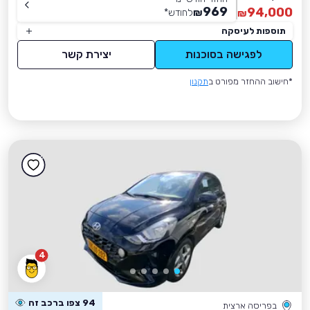
969
94,000
₪
לחודש
*
₪
תוספות לעיסקה
לפגישה בסוכנות
יצירת קשר
*חישוב ההחזר מפורט ב
תקנון
4
94 צפו ברכב זה
בפריסה ארצית