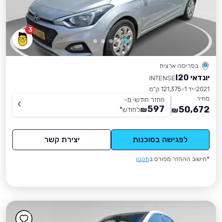
3
בפריסה ארצית
יונדאי I20
INTENSE
2021
יד 1
121,375 ק״מ
מחיר
החזר חודשי מ-
597
50,672
₪
לחודש
*
₪
לפגישה בסוכנות
יצירת קשר
*חישוב ההחזר מפורט ב
תקנון