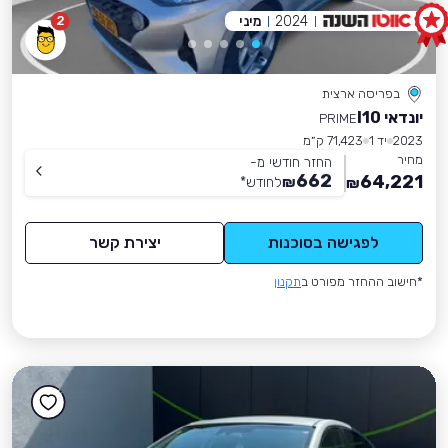
2024
מיני
2
בפריסה ארצית
יונדאי I10
PRIME
2023
יד 1
71,423 ק״מ
מחיר
החזר חודשי מ-
662
64,221
₪
לחודש
*
₪
לפגישה בסוכנות
יצירת קשר
*חישוב ההחזר מפורט ב
תקנון