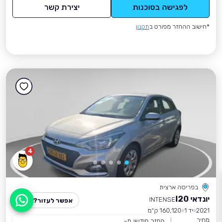
לפגישה בסוכנות
יצירת קשר
*חישוב ההחזר מפורט ב
תקנון
4
בפריסה ארצית
יונדאי I20
INTENSE
אפשר לעזור?
2021
יד 1
160,120 ק״מ
מחיר
החזר חודשי מ-