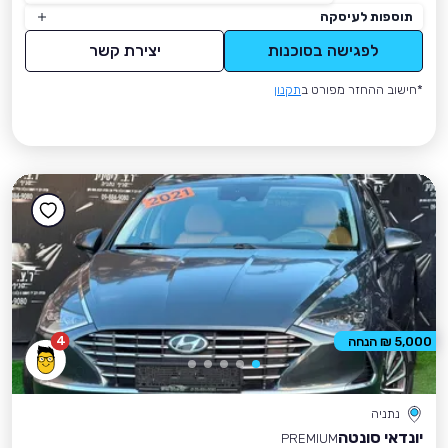
תוספות לעיסקה
לפגישה בסוכנות
יצירת קשר
*חישוב ההחזר מפורט ב
תקנון
4
5,000 ₪ הנחה
נתניה
יונדאי סונטה
PREMIUM