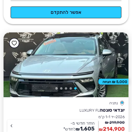
אפשר להתקדם
5,000 ₪ הנחה
נתניה
יונדאי סונטה
LUXURY FL
2026
יד 1
1 ק״מ
219,900 ₪
החזר חודשי מ-
1,605
214,900
₪
לחודש
*
₪