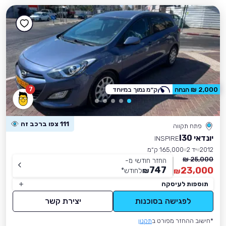
7
2,000 ₪ הנחה
ק״מ נמוך במיוחד
111 צפו ברכב זה
פתח תקווה
יונדאי I30
INSPIRE
2012
יד 2
165,000 ק״מ
25,000 ₪
החזר חודשי מ-
747
23,000
₪
לחודש
*
₪
תוספות לעיסקה
לפגישה בסוכנות
יצירת קשר
*חישוב ההחזר מפורט ב
תקנון