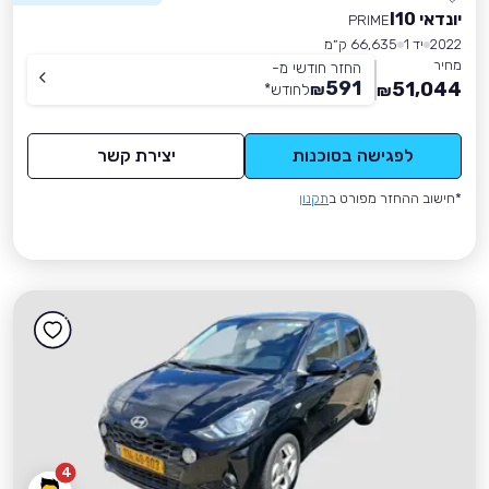
יונדאי I10
PRIME
2022
יד 1
66,635 ק״מ
מחיר
החזר חודשי מ-
591
51,044
₪
לחודש
*
₪
לפגישה בסוכנות
יצירת קשר
*חישוב ההחזר מפורט ב
תקנון
4