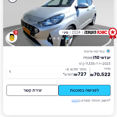
2024
מיני
3
בפריסה ארצית
יונדאי I10
PRIME
2023
יד 1
11,335 ק״מ
מחיר
החזר חודשי מ-
727
70,522
₪
לחודש
*
₪
לפגישה בסוכנות
יצירת קשר
*חישוב ההחזר מפורט ב
תקנון