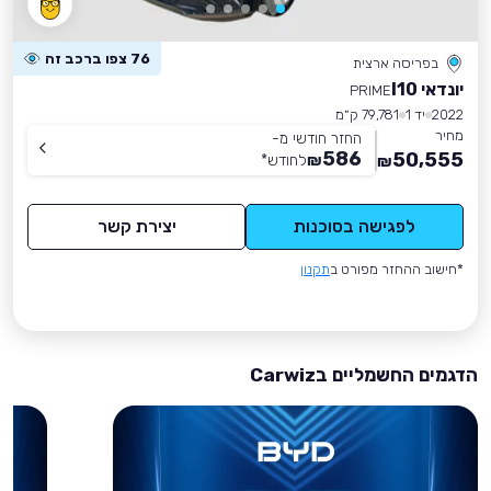
76 צפו ברכב זה
בפריסה ארצית
יונדאי I10
PRIME
2022
יד 1
79,781 ק״מ
מחיר
החזר חודשי מ-
586
50,555
₪
לחודש
*
₪
לפגישה בסוכנות
יצירת קשר
*חישוב ההחזר מפורט ב
תקנון
הדגמים החשמליים בCarwiz