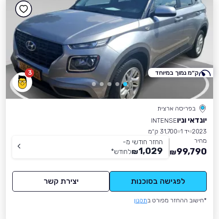
ק״מ נמוך במיוחד
3
בפריסה ארצית
יונדאי וניו
INTENSE
2023
יד 1
31,700 ק״מ
מחיר
החזר חודשי מ-
1,029
99,790
₪
לחודש
*
₪
לפגישה בסוכנות
יצירת קשר
*חישוב ההחזר מפורט ב
תקנון