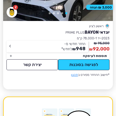
2
3,000 ₪ הנחה
ראשון לציון
יונדאי BAYON
PRIME PLUS
2023
יד 1
78,000 ק״מ
95,000 ₪
החזר חודשי מ-
948
92,000
₪
לחודש
*
₪
תוספות לעיסקה
לפגישה בסוכנות
יצירת קשר
*חישוב ההחזר מפורט ב
תקנון