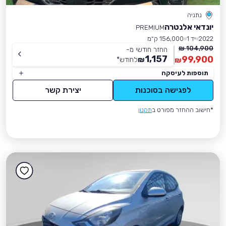
נתניה
יונדאי אלנטרה
PREMIUM
2022
יד 1
156,000 ק״מ
104,900 ₪
החזר חודשי מ-
1,157
99,900
₪
לחודש
*
₪
תוספות לעיסקה
לפגישה בסוכנות
יצירת קשר
*חישוב ההחזר מפורט ב
תקנון