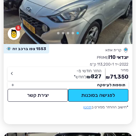
5
1553 צפו ברכב זה
קרית אתא
יונדאי I10
PRIME
2022
יד 1
113,200 ק״מ
מחיר
החזר חודשי מ-
827
71,350
₪
לחודש
*
₪
תוספות לעיסקה
לפגישה בסוכנות
יצירת קשר
*חישוב ההחזר מפורט ב
תקנון