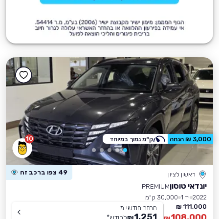
10
3,000 ₪ הנחה
ק״מ נמוך במיוחד
49 צפו ברכב זה
ראשון לציון
יונדאי טוסון
PREMIUM
2022
יד 1
30,000 ק״מ
111,000 ₪
החזר חודשי מ-
1,251
108,000
₪
לחודש
*
₪