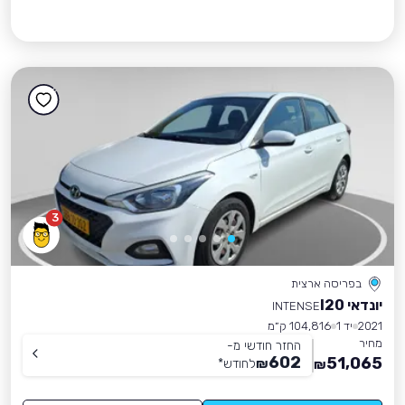
3
בפריסה ארצית
יונדאי I20
INTENSE
2021
יד 1
104,816 ק״מ
מחיר
החזר חודשי מ-
602
51,065
₪
לחודש
*
₪