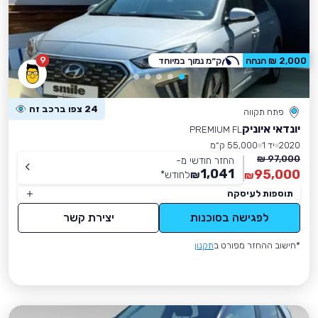
9
2,000 ₪ הנחה
ק״מ נמוך במיוחד
24 צפו ברכב זה
פתח תקווה
יונדאי איוניק
PREMIUM FL
2020
יד 1
55,000 ק״מ
97,000 ₪
החזר חודשי מ-
1,041
95,000
₪
לחודש
*
₪
תוספות לעיסקה
לפגישה בסוכנות
יצירת קשר
*חישוב ההחזר מפורט ב
תקנון