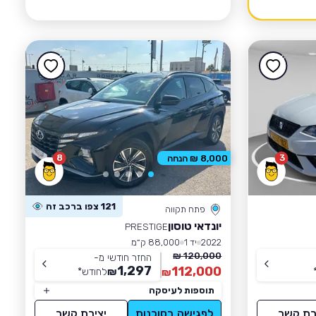
8
3
8,000 ₪ הנחה
121 צפו ברכב זה
פתח תקווה
יונדאי טוסון
PRESTIGE
2022
יד 1
88,000 ק״מ
120,000 ₪
החזר חודשי מ-
1,297
112,000
₪
לחודש
*
₪
תוספות לעיסקה
רת קשר
לפגישה בסוכנות
יצירת קשר