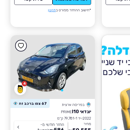
*חישוב ההחזר מפורט ב
תקנון
4
67 צפו ברכב זה
בפריסה ארצית
יונדאי I10
PRIME
2022
יד 1
79,781 ק״מ
מחיר
החזר חודשי מ-