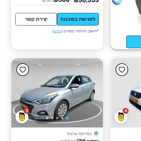
586
50,555
₪
לחודש
*
₪
לפגישה בסוכנות
יצירת קשר
*חישוב ההחזר מפורט ב
תקנון
3
4
בפריסה ארצית