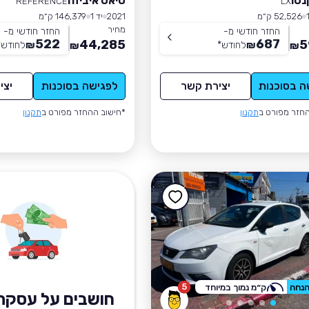
נטו
סיאט איביזה
REFERENCE
LX
52,526 ק״מ
2021
יד 1
146,379 ק״מ
מחיר
החזר חודשי מ-
החזר חודשי מ-
522
687
44,285
5
₪
לחודש
*
₪
לחודש
*
₪
₪
ה בסוכנות
יצירת קשר
לפגישה בסוכנות
יצי
חזר מפורט ב
תקנון
*חישוב ההחזר מפורט ב
תקנון
5
ק״מ נמוך במיוחד
חושבים על עסקת 