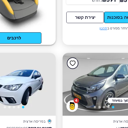
591
5
₪
לחודש
*
₪
ה בסוכנות
יצירת קשר
חזר מפורט ב
תקנון
לרכבים
וך במיוחד
4
סה ארצית
בפריסה ארצית