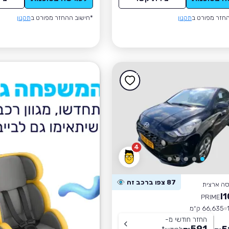
חזר מפורט ב
תקנון
*חישוב ההחזר מפורט ב
תקנון
4
87 צפו ברכב זה
סה ארצית
PRIME
66,635 ק״מ
החזר חודשי מ-