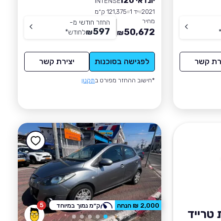
יונדאי I20
INTENSE
2021
יד 1
121,375 ק״מ
מחיר
החזר חודשי מ-
597
50,672
₪
לחודש
*
₪
רת קשר
לפגישה בסוכנות
יצירת קשר
*חישוב ההחזר מפורט ב
תקנון
5
2,000 ₪ הנחה
ק״מ נמוך במיוחד
טרייד