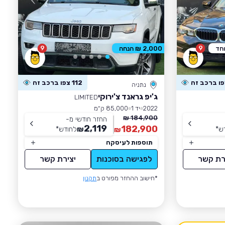
9
9
וחד
2,000 ₪ הנחה
112 צפו ברכב זה
נתניה
ג'יפ גראנד צ'ירוקי
LIMITED
2022
יד 1
85,000 ק״מ
184,900 ₪
החזר חודשי מ-
2,119
182,900
ש
*
₪
לחודש
*
₪
תוספות לעיסקה
רת קשר
לפגישה בסוכנות
יצירת קשר
*חישוב ההחזר מפורט ב
תקנון