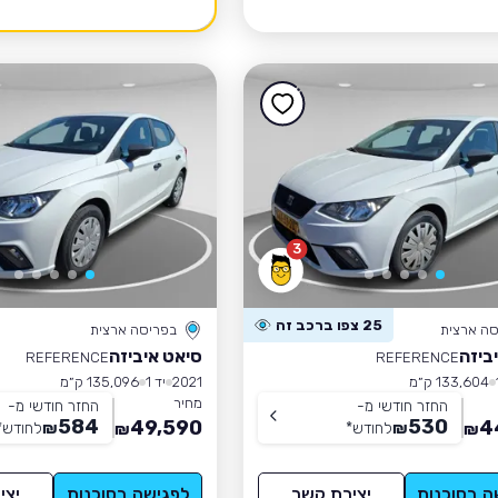
3
25 צפו ברכב זה
סה ארצית
בפריסה ארצית
ביזה
סיאט איביזה
REFERENCE
REFERENCE
133,604 ק״מ
2021
יד 1
135,096 ק״מ
מחיר
החזר חודשי מ-
החזר חודשי מ-
584
530
49,590
4
₪
לחודש
*
₪
לחודש
*
₪
₪
ה בסוכנות
יצירת קשר
לפגישה בסוכנות
יצי