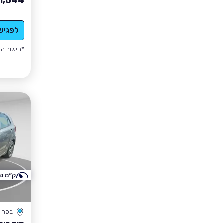
1,044
לפגיש
*חישוב הה
ק״מ נמ
בפרי