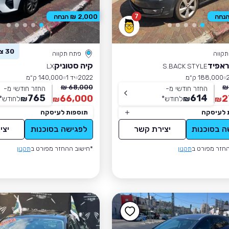
7
2,000 ₪ הנחה
30 צפו ברכב זה
קווה
פתח תקווה
ראפיד
קיה סטוניק
LX
S.BACK STYLE
188,000 ק״מ
2022
יד 1
140,000 ק״מ
68,000 ₪
החזר חודשי מ-
החזר חודשי מ-
765
614
66,000
2
₪
לחודש
*
₪
לחודש
*
₪
₪
 לעיסקה
תוספות לעיסקה
ה בסוכנות
יצירת קשר
לפגישה בסוכנות
יצי
חזר מפורט ב
תקנון
*חישוב ההחזר מפורט ב
תקנון