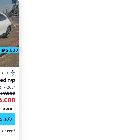
2,000 ₪ הנחה
פתח ת
קיה XCeed
2021
יד 2
68,000 ₪
6,000
תוספות
לפגיש
*חישוב הה