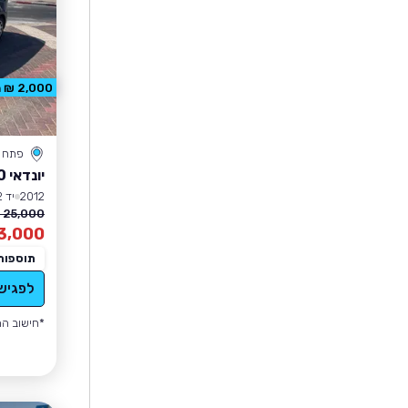
2,000 ₪ הנחה
פתח ת
יונדאי I30
2012
יד 2
25,000 ₪
3,000
תוספות
לפגיש
*חישוב הה