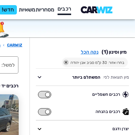
רכבים
מסחריות
משאיות
חדש!
CARWIZ
›
ר
מיון וסינון (1)
נקה הכל
בחרו אזור: 30 ק"מ סביב אבן יהודה
מיון תוצאות לפי:
המשתלם ביותר
רכבים יד 
רכבים חשמליים
רכבים
חשמליים
רכבים בהנחה
רכבים
בהנחה
יצרן ודגם