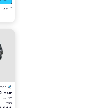
*חישוב הה
בפרי
יונדאי I10
2022
יד 1
מחיר