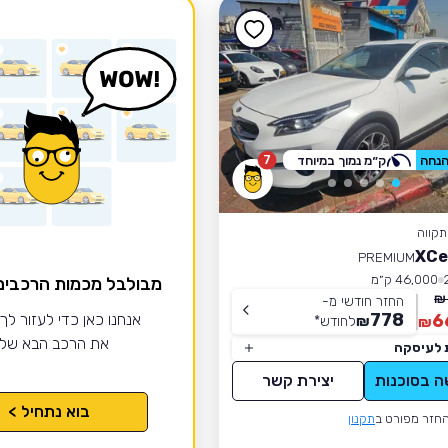
7
ק״מ נמוך במיוחד
קווה
PREMIUM
46,000 ק״מ
מבולבל מכמות הרכבי
החזר חודשי מ-
778
6
אנחנו כאן כדי לעזור לך
₪
לחודש
*
₪
את הרכב הבא של
 לעיסקה
ה בסוכנות
יצירת קשר
בוא נתחיל >
חזר מפורט ב
תקנון