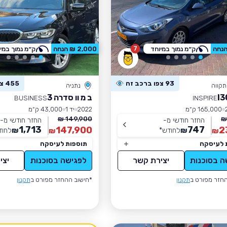
7
ק״מ נמוך במיוחד
2,000 ₪ הנחה
ק״מ נמוך במי
93 צפו ברכב זה
455 צפו ברכב זה
קווה
נתניה
ב מ וו סדרה 3
BUSINESS
INSPIRE
165,000 ק״מ
2022
יד 1
43,000 ק״מ
149,900 ₪
החזר חודשי מ-
החזר חודשי מ-
1,713
747
147,900
2
₪
לחודש
*
₪
לחוד
₪
₪
 לעיסקה
תוספות לעיסקה
ה בסוכנות
יצירת קשר
לפגישה בסוכנות
יצי
חזר מפורט ב
תקנון
*חישוב ההחזר מפורט ב
תקנון