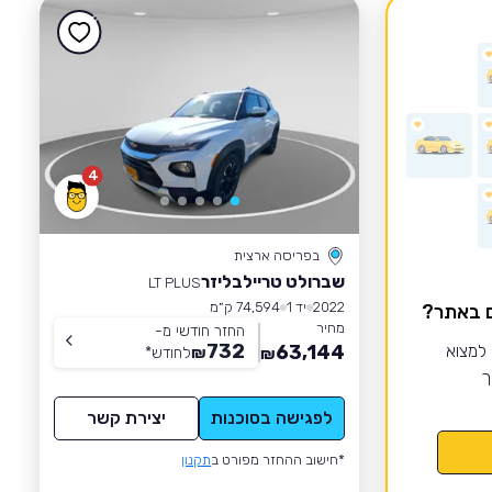
4
בפריסה ארצית
שברולט טריילבליזר
LT PLUS
2022
יד 1
74,594 ק״מ
ם באתר?
מחיר
החזר חודשי מ-
732
 למצוא
63,144
₪
לחודש
*
₪
ך
לפגישה בסוכנות
יצירת קשר
*חישוב ההחזר מפורט ב
תקנון