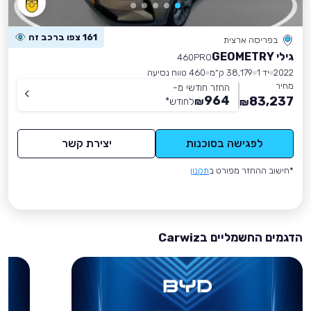
161 צפו ברכב זה
בפריסה ארצית
גילי GEOMETRY
460PRO
2022
יד 1
38,179 ק״מ
460 טווח נסיעה
מחיר
החזר חודשי מ-
964
83,237
₪
לחודש
*
₪
לפגישה בסוכנות
יצירת קשר
*חישוב ההחזר מפורט ב
תקנון
הדגמים החשמליים בCarwiz