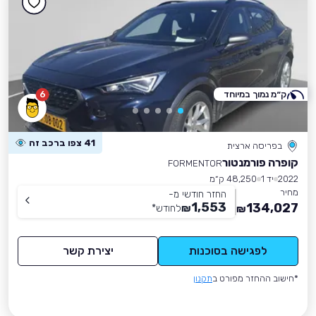
ק״מ נמוך במיוחד
6
41 צפו ברכב זה
בפריסה ארצית
קופרה פורמנטור
FORMENTOR
2022
יד 1
48,250 ק״מ
מחיר
החזר חודשי מ-
1,553
134,027
₪
לחודש
*
₪
לפגישה בסוכנות
יצירת קשר
*חישוב ההחזר מפורט ב
תקנון