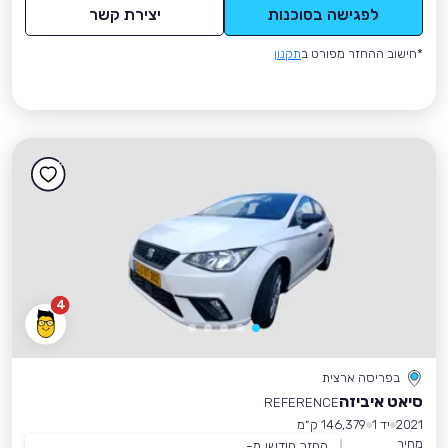
לפגישה בסוכנות
יצירת קשר
*חישוב ההחזר מפורט ב
תקנון
4
בפריסה ארצית
סיאט איביזה
REFERENCE
2021
יד 1
146,379 ק״מ
מחיר
החזר חודשי מ-