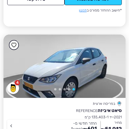
*חישוב ההחזר מפורט ב
תקנון
4
בפריסה ארצית
סיאט איביזה
REFERENCE
2021
יד 1
135,403 ק״מ
מחיר
החזר חודשי מ-
601