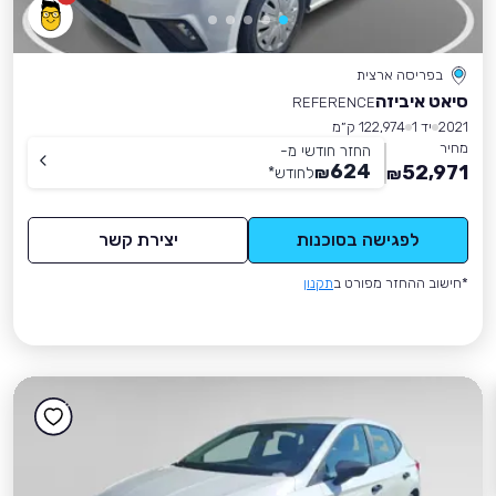
בפריסה ארצית
סיאט איביזה
REFERENCE
2021
יד 1
122,974 ק״מ
מחיר
החזר חודשי מ-
624
52,971
₪
לחודש
*
₪
לפגישה בסוכנות
יצירת קשר
*חישוב ההחזר מפורט ב
תקנון