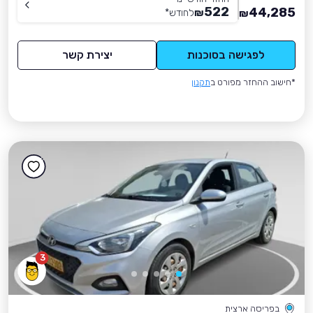
522
44,285
₪
לחודש
*
₪
לפגישה בסוכנות
יצירת קשר
*חישוב ההחזר מפורט ב
תקנון
3
בפריסה ארצית