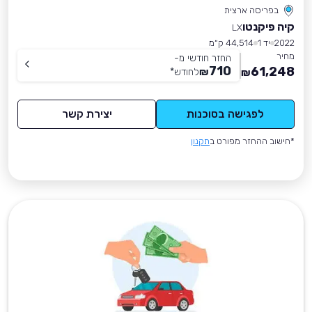
בפריסה ארצית
קיה פיקנטו
LX
2022
יד 1
44,514 ק״מ
מחיר
החזר חודשי מ-
710
61,248
₪
לחודש
*
₪
לפגישה בסוכנות
יצירת קשר
*חישוב ההחזר מפורט ב
תקנון