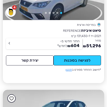
4
בפריסה ארצית
סיאט איביזה
REFERENCE
2021
יד 1
131,430 ק״מ
מחיר
החזר חודשי מ-
604
51,296
₪
לחודש
*
₪
לפגישה בסוכנות
יצירת קשר
*חישוב ההחזר מפורט ב
תקנון