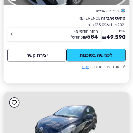
בפריסה ארצית
סיאט איביזה
REFERENCE
2021
יד 1
135,096 ק״מ
מחיר
החזר חודשי מ-
584
49,590
₪
לחודש
*
₪
לפגישה בסוכנות
יצירת קשר
*חישוב ההחזר מפורט ב
תקנון