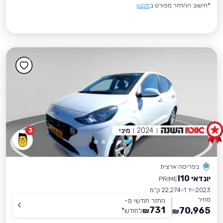
*חישוב ההחזר מפורט ב
תקנון
2024
מיני
3
בפריסה ארצית
יונדאי I10
PRIME
2023
יד 1
22,274 ק״מ
מחיר
החזר חודשי מ-
731
70,965
₪
לחודש
*
₪