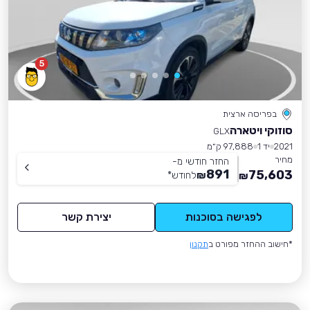
5
בפריסה ארצית
סוזוקי ויטארה
GLX
2021
יד 1
97,888 ק״מ
מחיר
החזר חודשי מ-
891
75,603
₪
לחודש
*
₪
לפגישה בסוכנות
יצירת קשר
*חישוב ההחזר מפורט ב
תקנון