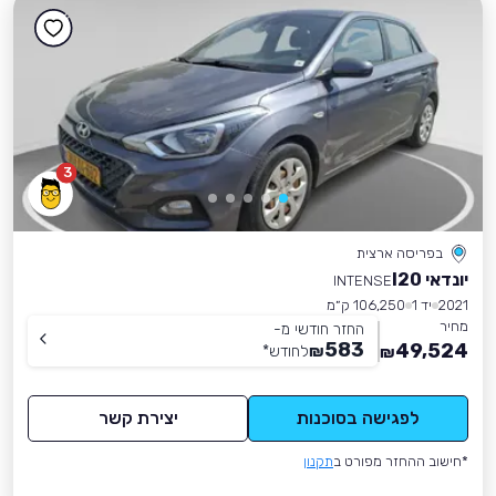
3
בפריסה ארצית
יונדאי I20
INTENSE
2021
יד 1
106,250 ק״מ
מחיר
החזר חודשי מ-
583
49,524
₪
לחודש
*
₪
לפגישה בסוכנות
יצירת קשר
*חישוב ההחזר מפורט ב
תקנון