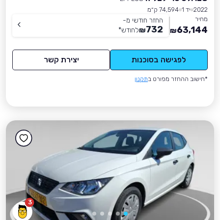
2022
יד 1
74,594 ק״מ
מחיר
החזר חודשי מ-
732
63,144
₪
לחודש
*
₪
לפגישה בסוכנות
יצירת קשר
*חישוב ההחזר מפורט ב
תקנון
3