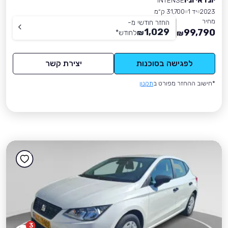
INTENSE
2023
יד 1
31,700 ק״מ
מחיר
החזר חודשי מ-
1,029
99,790
₪
לחודש
*
₪
לפגישה בסוכנות
יצירת קשר
*חישוב ההחזר מפורט ב
תקנון
3