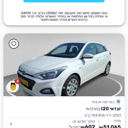
3
בפריסה ארצית
יונדאי I20
INTENSE
2021
יד 1
104,816 ק״מ
מחיר
החזר חודשי מ-
602
51,065
₪
לחודש
*
₪