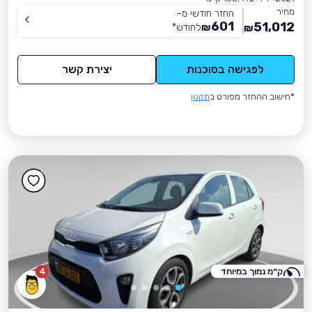
מחיר
החזר חודשי מ-
601
51,012
₪
לחודש
*
₪
לפגישה בסוכנות
יצירת קשר
*חישוב ההחזר מפורט ב
תקנון
ק״מ נמוך במיוחד
4