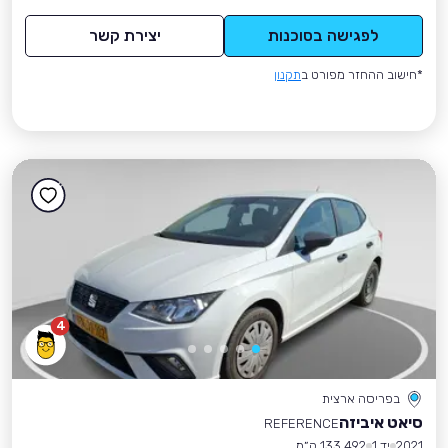
לפגישה בסוכנות
יצירת קשר
*חישוב ההחזר מפורט ב
תקנון
4
בפריסה ארצית
סיאט איביזה
REFERENCE
2021
יד 1
133,492 ק״מ