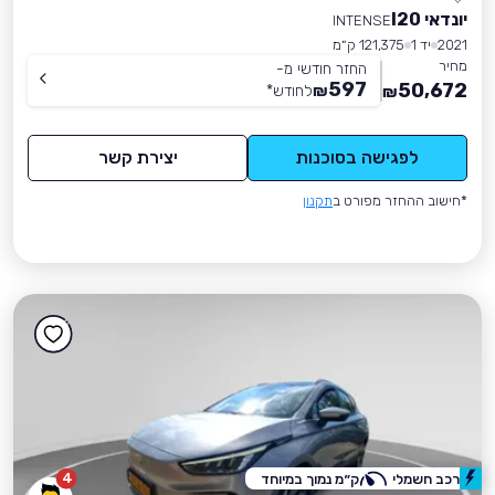
יונדאי I20
INTENSE
2021
יד 1
121,375 ק״מ
מחיר
החזר חודשי מ-
597
50,672
₪
לחודש
*
₪
לפגישה בסוכנות
יצירת קשר
*חישוב ההחזר מפורט ב
תקנון
4
רכב חשמלי
ק״מ נמוך במיוחד