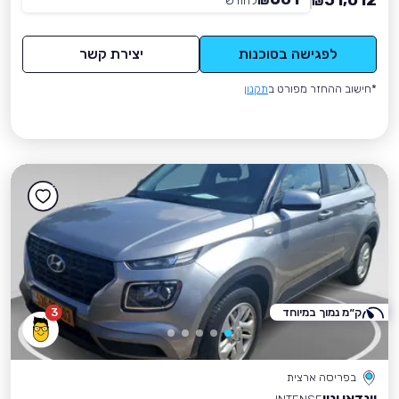
51,012
₪
לחודש
*
₪
לפגישה בסוכנות
יצירת קשר
*חישוב ההחזר מפורט ב
תקנון
ק״מ נמוך במיוחד
3
בפריסה ארצית
יונדאי וניו