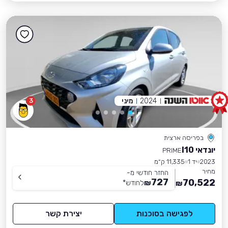
2024
מיני
3
בפריסה ארצית
יונדאי I10
PRIME
2023
יד 1
11,335 ק״מ
מחיר
החזר חודשי מ-
727
70,522
₪
לחודש
*
₪
לפגישה בסוכנות
יצירת קשר