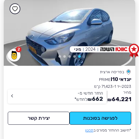
2024
מיני
2
בפריסה ארצית
יונדאי I10
PRIME
2023
יד 1
71,423 ק״מ
מחיר
החזר חודשי מ-
662
64,221
₪
לחודש
*
₪
לפגישה בסוכנות
יצירת קשר
*חישוב ההחזר מפורט ב
תקנון