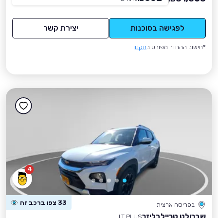
לפגישה בסוכנות
יצירת קשר
*חישוב ההחזר מפורט ב
תקנון
4
33 צפו ברכב זה
בפריסה ארצית
שברולט טריילבליזר
LT PLUS