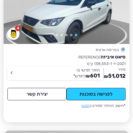
4
בפריסה ארצית
סיאט איביזה
REFERENCE
2021
יד 1
138,553 ק״מ
מחיר
החזר חודשי מ-
601
51,012
₪
לחודש
*
₪
לפגישה בסוכנות
יצירת קשר
*חישוב ההחזר מפורט ב
תקנון