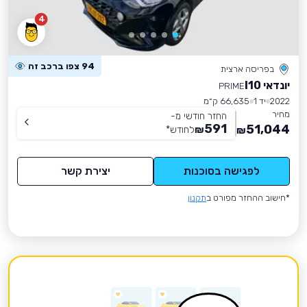
4
94 צפו ברכב זה
בפריסה ארצית
יונדאי I10
PRIME
2022
יד 1
66,635 ק״מ
מחיר
החזר חודשי מ-
591
51,044
₪
לחודש
*
₪
לפגישה בסוכנות
יצירת קשר
*חישוב ההחזר מפורט ב
תקנון