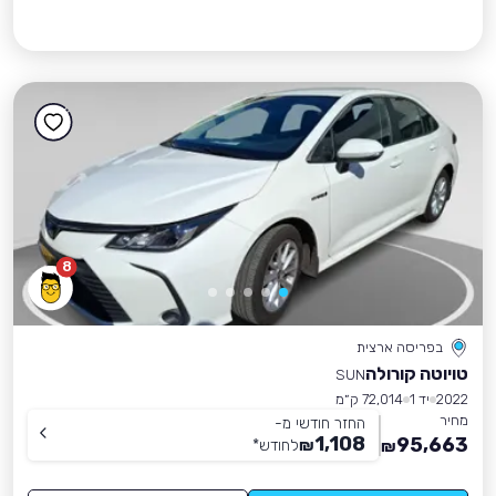
8
בפריסה ארצית
טויוטה קורולה
SUN
2022
יד 1
72,014 ק״מ
מחיר
החזר חודשי מ-
1,108
95,663
₪
לחודש
*
₪