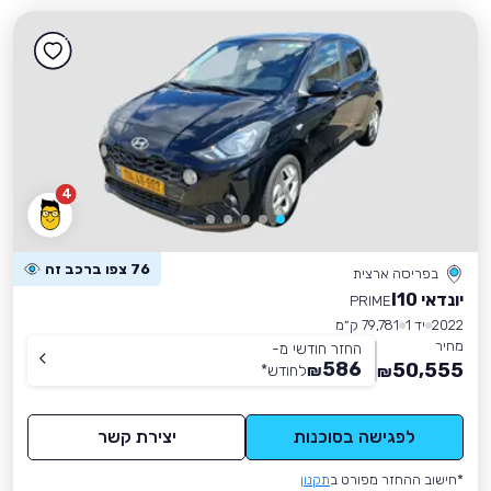
4
76 צפו ברכב זה
בפריסה ארצית
יונדאי I10
PRIME
2022
יד 1
79,781 ק״מ
מחיר
החזר חודשי מ-
586
50,555
₪
לחודש
*
₪
לפגישה בסוכנות
יצירת קשר
*חישוב ההחזר מפורט ב
תקנון