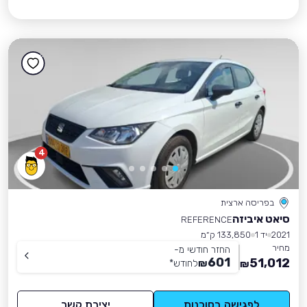
4
בפריסה ארצית
סיאט איביזה
REFERENCE
2021
יד 1
133,850 ק״מ
מחיר
החזר חודשי מ-
601
51,012
₪
לחודש
*
₪
לפגישה בסוכנות
יצירת קשר