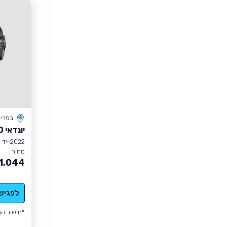
בפרי
יונדאי I10
2022
יד 1
מחיר
1,044
לפגיש
*חישוב הה