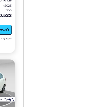
יונדאי I10
2023
יד 1
מחיר
0,522
לפגיש
*חישוב הה
ק״מ נמ