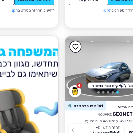
חזר מפורט ב
תקנון
*חישוב ההחזר מפורט ב
תקנון
4
לי
ק״מ נמוך במיוחד
161 צפו ברכב זה
סה ארצית
460PRO
38,179 ק״מ
460 טווח נסיעה
החזר חודשי מ-