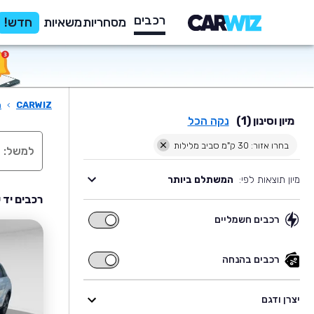
רכבים
מסחריות
משאיות
חדש!
CARWIZ
›
ר
מיון וסינון (1)
נקה הכל
בחרו אזור: 30 ק"מ סביב מלילות
מיון תוצאות לפי:
המשתלם ביותר
רכבים יד 
רכבים חשמליים
רכבים
חשמליים
רכבים בהנחה
רכבים
בהנחה
יצרן ודגם