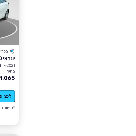
בפרי
יונדאי I20
2021
יד 1
מחיר
1,065
לפגיש
*חישוב הה