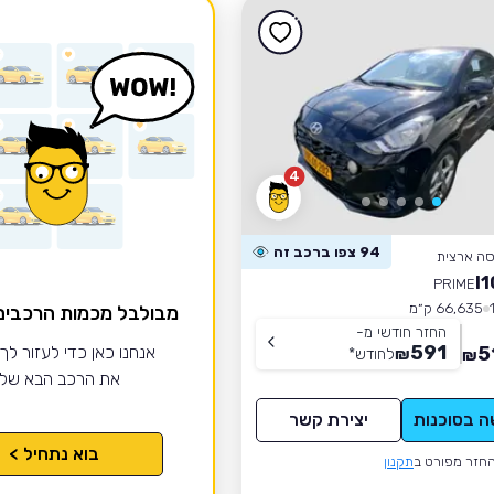
4
94 צפו ברכב זה
סה ארצית
PRIME
66,635 ק״מ
מבולבל מכמות הרכבי
החזר חודשי מ-
591
5
אנחנו כאן כדי לעזור לך
₪
לחודש
*
₪
את הרכב הבא של
ה בסוכנות
יצירת קשר
בוא נתחיל >
חזר מפורט ב
תקנון