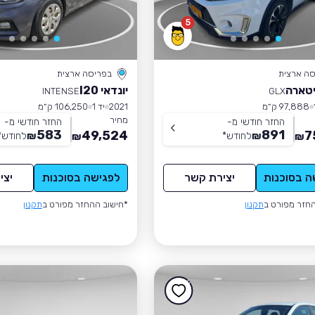
5
סה ארצית
בפריסה ארצית
ויטארה
יונדאי I20
INTENSE
GLX
97,888 ק״מ
2021
יד 1
106,250 ק״מ
מחיר
החזר חודשי מ-
החזר חודשי מ-
583
891
49,524
7
₪
לחודש
*
₪
לחודש
*
₪
₪
ה בסוכנות
יצירת קשר
לפגישה בסוכנות
יצי
חזר מפורט ב
תקנון
*חישוב ההחזר מפורט ב
תקנון