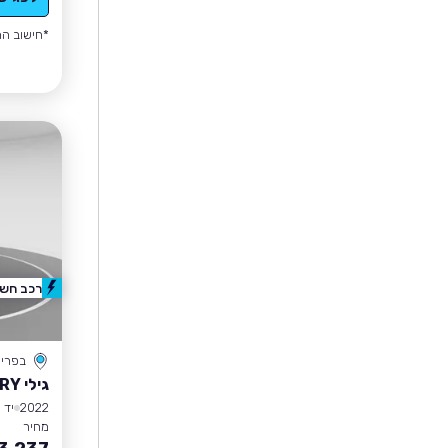
*חישוב הה
רכב חשמ
בפרי
גילי GEOMETRY
2022
יד 1
מחיר