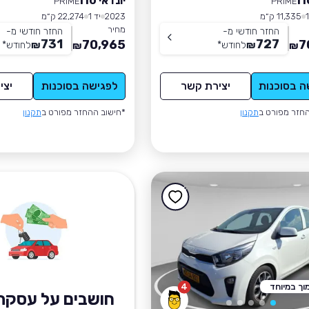
יונדאי I10
PRIME
PRIME
11,335 ק״מ
2023
יד 1
22,274 ק״מ
מחיר
החזר חודשי מ-
החזר חודשי מ-
731
727
70,965
7
₪
לחודש
*
₪
לחודש
*
₪
₪
ה בסוכנות
יצירת קשר
לפגישה בסוכנות
יצי
חזר מפורט ב
תקנון
*חישוב ההחזר מפורט ב
תקנון
וך במיוחד
4
חושבים על עסקת 