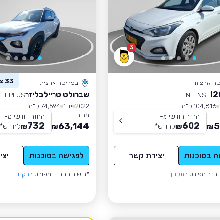
3
33 צפו ברכב זה
סה ארצית
בפריסה ארצית
שברולט טריילבליזר
LT PLUS
INTENSE
104,816 ק״מ
2022
יד 1
74,594 ק״מ
מחיר
החזר חודשי מ-
החזר חודשי מ-
732
602
63,144
5
₪
לחודש
*
₪
לחודש
*
₪
₪
ה בסוכנות
יצירת קשר
לפגישה בסוכנות
יצי
חזר מפורט ב
תקנון
*חישוב ההחזר מפורט ב
תקנון