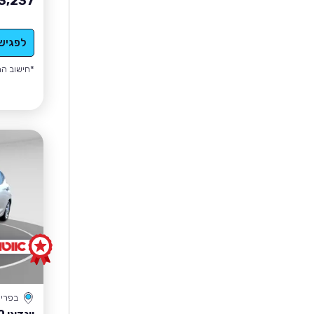
3,237
לפגיש
*חישוב הה
בפרי