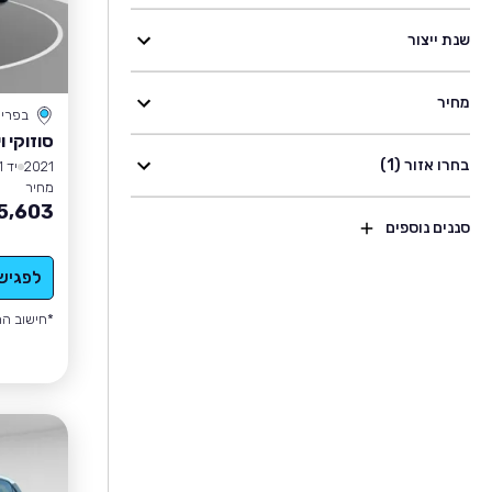
שנת ייצור
מחיר
בפרי
סוזוקי 
בחרו אזור (1)
2021
יד 1
מחיר
5,603
סננים נוספים
לפגיש
*חישוב הה