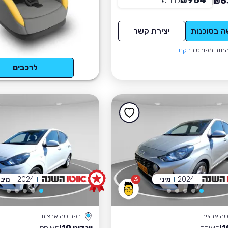
964
8
₪
לחודש
*
₪
ה בסוכנות
יצירת קשר
חזר מפורט ב
תקנון
לרכבים
2024
מיני
2024
מיני
3
סה ארצית
בפריסה ארצית