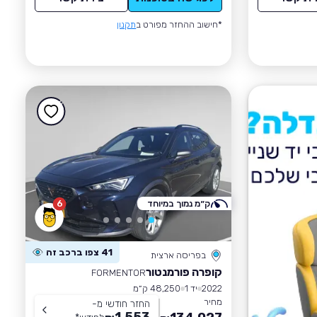
*חישוב ההחזר מפורט ב
תקנון
ק״מ נמוך במיוחד
6
41 צפו ברכב זה
בפריסה ארצית
קופרה פורמנטור
FORMENTOR
2022
יד 1
48,250 ק״מ
מחיר
החזר חודשי מ-