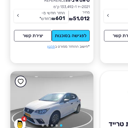
סיאט איביזה
REFERENCE
2021
יד 1
133,492 ק״מ
מחיר
החזר חודשי מ-
601
51,012
₪
לחודש
*
₪
רת קשר
לפגישה בסוכנות
יצירת קשר
*חישוב ההחזר מפורט ב
תקנון
4
טרייד