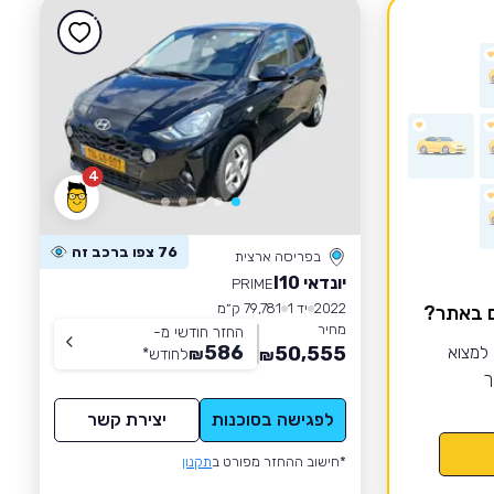
4
76 צפו ברכב זה
בפריסה ארצית
יונדאי I10
PRIME
2022
יד 1
79,781 ק״מ
ם באתר?
מחיר
החזר חודשי מ-
586
 למצוא
50,555
₪
לחודש
*
₪
ך
לפגישה בסוכנות
יצירת קשר
*חישוב ההחזר מפורט ב
תקנון