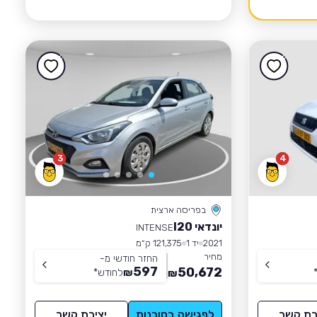
3
4
בפריסה ארצית
יונדאי I20
INTENSE
2021
יד 1
121,375 ק״מ
מחיר
החזר חודשי מ-
597
50,672
₪
לחודש
*
₪
רת קשר
לפגישה בסוכנות
יצירת קשר