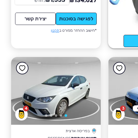
1,553
134,027
₪
לחודש
*
₪
לפגישה בסוכנות
יצירת קשר
*חישוב ההחזר מפורט ב
תקנון
4
3
בפריסה ארצית