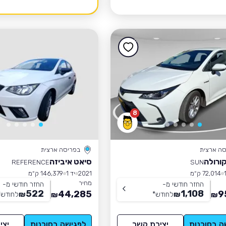
8
סה ארצית
בפריסה ארצית
קורולה
סיאט איביזה
REFERENCE
SUN
72,014 ק״מ
2021
יד 1
146,379 ק״מ
מחיר
החזר חודשי מ-
החזר חודשי מ-
522
1,108
44,285
9
₪
לחודש
*
₪
לחודש
*
₪
₪
ה בסוכנות
יצירת קשר
לפגישה בסוכנות
יצי