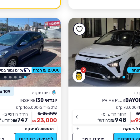
2
2,000 ₪ הנחה
ק״מ נמוך במי
109 צפו ברכב זה
לציון
פתח תקווה
יונדאי I30
INSPIRE
PRIME PLUS
78,000 ק״מ
2012
יד 2
165,000 ק״מ
25,000 ₪
החזר חודשי מ-
החזר חודשי מ-
747
948
23,000
9
₪
לחודש
*
₪
לחודש
*
₪
₪
 לעיסקה
תוספות לעיסקה
ה בסוכנות
יצירת קשר
לפגישה בסוכנות
יצי