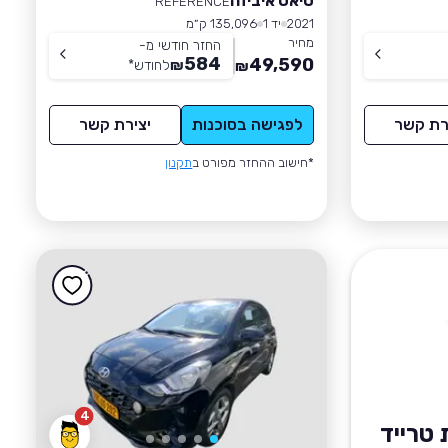
סיאט איביזה
REFERENCE
2021
יד 1
135,096 ק״מ
מחיר
החזר חודשי מ-
584
49,590
₪
לחודש
*
₪
רת קשר
לפגישה בסוכנות
יצירת קשר
*חישוב ההחזר מפורט ב
תקנון
4
טרייד