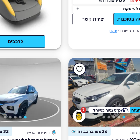
969
9
₪
לחודש
*
₪
 לעיסקה
ה בסוכנות
יצירת קשר
חזר מפורט ב
תקנון
לרכבים
7
ק״מ נמוך במיוחד
26 צפו ברכב זה
32 צפו ברכב זה
קווה
בפריסה ארצית