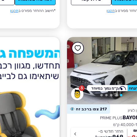
חזר מפורט ב
תקנון
*חישוב ההחזר מפורט ב
תקנון
3
ק״מ נמוך במיוחד
217 צפו ברכב זה
לציון
PRIME PLUS
40,000 ק״מ
החזר חודשי מ-