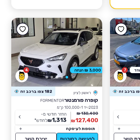
4
7
וחד
3,000 ₪ הנחה
182 צפו ברכב זה
ראשון לציון
קופרה פורמנטור
FORMENTOR
2023
יד 1
100,000 ק״מ
130,400 ₪
החזר חודשי מ-
1,313
127,400
₪
לחודש
*
₪
תוספות לעיסקה
רת קשר
לפגישה בסוכנות
יצירת קשר