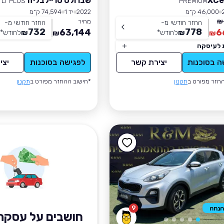
שברולט טריילבליזר
LT PLUS
PREMIUM
46,000 ק״מ
2022
יד 1
74,594 ק״מ
מחיר
החזר חודשי מ-
החזר חודשי מ-
732
778
63,144
6
₪
לחודש
*
₪
לחודש
*
₪
₪
 לעיסקה
ה בסוכנות
יצירת קשר
לפגישה בסוכנות
יצי
חזר מפורט ב
תקנון
*חישוב ההחזר מפורט ב
תקנון
9
חושבים על עסקת 