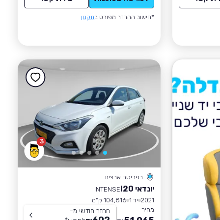
*חישוב ההחזר מפורט ב
תקנון
3
בפריסה ארצית
יונדאי I20
INTENSE
2021
יד 1
104,816 ק״מ
מחיר
החזר חודשי מ-