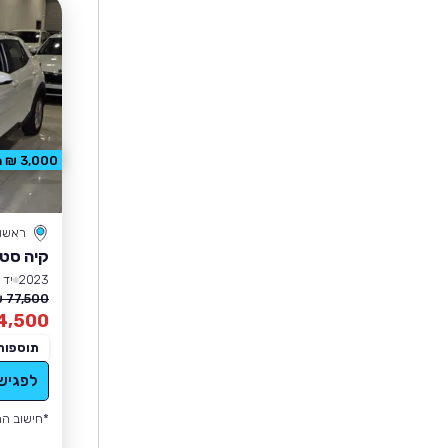
3,000 ₪ הנחה
ראשון 
קיה סטו
2023
יד 1
77,500 ₪
4,500
תוספות
לפגיש
*חישוב הה