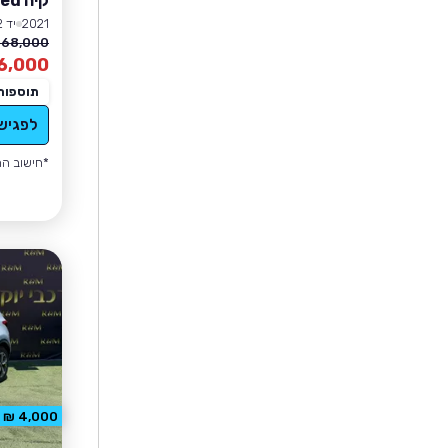
קיה XCeed
2021
יד 2
68,000 ₪
6,000
תוספות
לפגיש
*חישוב הה
4,000 ₪ הנחה