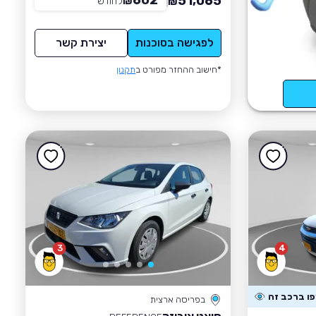
602
51,065
₪
לחודש
*
₪
לפגישה בסוכנות
יצירת קשר
*חישוב ההחזר מפורט ב
תקנון
3
4
בפריסה ארצית