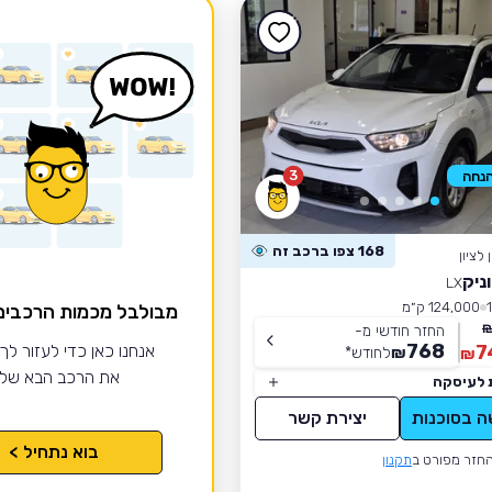
3
168 צפו ברכב זה
לציון
ניק
LX
124,000 ק״מ
מבולבל מכמות הרכבי
החזר חודשי מ-
768
7
אנחנו כאן כדי לעזור לך
₪
לחודש
*
₪
את הרכב הבא של
 לעיסקה
ה בסוכנות
יצירת קשר
בוא נתחיל >
חזר מפורט ב
תקנון