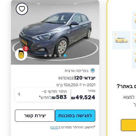
3
בפריסה ארצית
יונדאי I20
INTENSE
2021
יד 1
106,250 ק״מ
ם באתר?
מחיר
החזר חודשי מ-
583
 למצוא
49,524
₪
לחודש
*
₪
ך
לפגישה בסוכנות
יצירת קשר
*חישוב ההחזר מפורט ב
תקנון