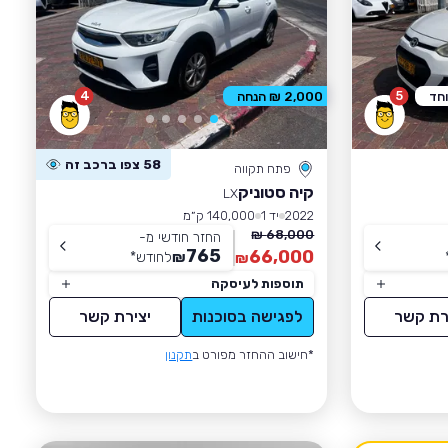
4
5
וחד
2,000 ₪ הנחה
58 צפו ברכב זה
פתח תקווה
קיה סטוניק
LX
2022
יד 1
140,000 ק״מ
68,000 ₪
החזר חודשי מ-
765
66,000
₪
לחודש
*
₪
תוספות לעיסקה
רת קשר
לפגישה בסוכנות
יצירת קשר
*חישוב ההחזר מפורט ב
תקנון