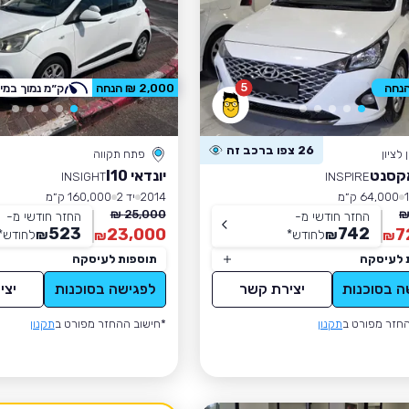
5
2,000 ₪ הנחה
ק״מ נמוך במי
26 צפו ברכב זה
לציון
פתח תקווה
אקסנט
יונדאי I10
INSIGHT
INSPIRE
64,000 ק״מ
2014
יד 2
160,000 ק״מ
25,000 ₪
החזר חודשי מ-
החזר חודשי מ-
523
742
23,000
7
₪
לחודש
*
₪
לחודש
*
₪
₪
 לעיסקה
תוספות לעיסקה
ה בסוכנות
יצירת קשר
לפגישה בסוכנות
יצי
חזר מפורט ב
תקנון
*חישוב ההחזר מפורט ב
תקנון