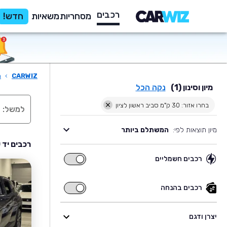
רכבים
מסחריות
משאיות
חדש!
CARWIZ
›
ר
מיון וסינון (1)
נקה הכל
בחרו אזור: 30 ק"מ סביב ראשון לציון
מיון תוצאות לפי:
המשתלם ביותר
רכבים יד 
רכבים חשמליים
רכבים
חשמליים
רכבים בהנחה
רכבים
בהנחה
יצרן ודגם