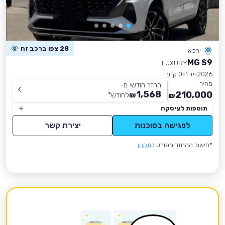
28 צפו ברכב זה
ירכא
MG S9
LUXURY
2026
יד 1
0 ק״מ
מחיר
החזר חודשי מ-
1,568
210,000
₪
לחודש
*
₪
תוספות לעיסקה
לפגישה בסוכנות
יצירת קשר
*חישוב ההחזר מפורט ב
תקנון