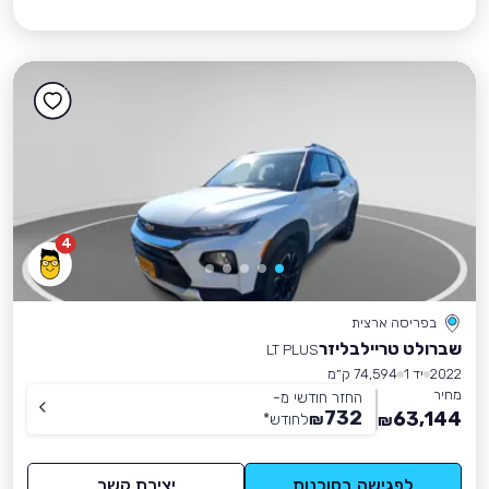
4
בפריסה ארצית
שברולט טריילבליזר
LT PLUS
2022
יד 1
74,594 ק״מ
מחיר
החזר חודשי מ-
732
63,144
₪
לחודש
*
₪
לפגישה בסוכנות
יצירת קשר