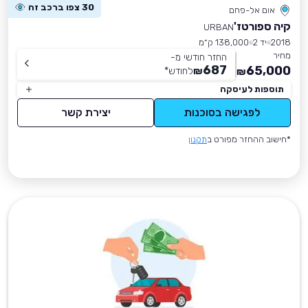
30 צפו ברכב זה
אום אל-פחם
קיה ספורטז'
URBAN
2018
יד 2
138,000 ק״מ
מחיר
החזר חודשי מ-
687
65,000
₪
לחודש
*
₪
תוספות לעיסקה
לפגישה בסוכנות
יצירת קשר
*חישוב ההחזר מפורט ב
תקנון