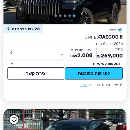
28 צפו ברכב זה
ירכא
JAECOO 8
LIMITED
2026
יד 1
0 ק״מ
מחיר
החזר חודשי מ-
2,008
269,000
₪
לחודש
*
₪
תוספות לעיסקה
לפגישה בסוכנות
יצירת קשר
*חישוב ההחזר מפורט ב
תקנון