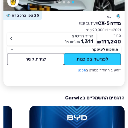
25 צפו ברכב זה
ירכא
מזדה CX-5
EXECUTIVE
2021
יד 1
90,000 ק״מ
מחיר
החזר חודשי מ-
1,311
111,240
₪
לחודש
*
₪
תוספות לעיסקה
לפגישה בסוכנות
יצירת קשר
*חישוב ההחזר מפורט ב
תקנון
הדגמים החשמליים בCarwiz