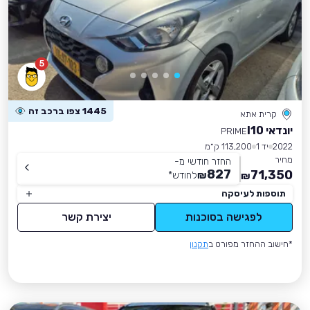
5
1445 צפו ברכב זה
קרית אתא
יונדאי I10
PRIME
2022
יד 1
113,200 ק״מ
מחיר
החזר חודשי מ-
827
71,350
₪
לחודש
*
₪
תוספות לעיסקה
לפגישה בסוכנות
יצירת קשר
*חישוב ההחזר מפורט ב
תקנון