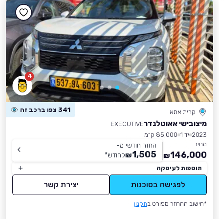
4
341 צפו ברכב זה
קרית אתא
מיצובישי אאוטלנדר
EXECUTIVE
2023
יד 1
85,000 ק״מ
מחיר
החזר חודשי מ-
1,505
146,000
₪
לחודש
*
₪
תוספות לעיסקה
לפגישה בסוכנות
יצירת קשר
*חישוב ההחזר מפורט ב
תקנון