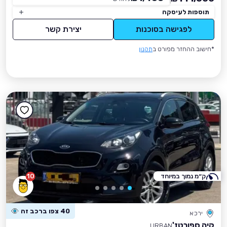
תוספות לעיסקה
לפגישה בסוכנות
יצירת קשר
*חישוב ההחזר מפורט ב
תקנון
ק״מ נמוך במיוחד
10
40 צפו ברכב זה
ירכא
קיה ספורטז'
URBAN