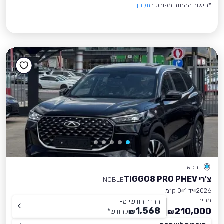
*חישוב ההחזר מפורט ב
תקנון
ירכא
צ'רי TIGGO8 PRO PHEV
NOBLE
2026
יד 1
0 ק״מ
מחיר
החזר חודשי מ-
1,568
210,000
₪
לחודש
*
₪