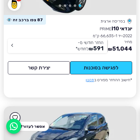
87 צפו ברכב זה
בפריסה ארצית
יונדאי I10
PRIME
2022
יד 1
66,635 ק״מ
מחיר
החזר חודשי מ-
591
51,044
₪
לחודש
*
₪
לפגישה בסוכנות
יצירת קשר
*חישוב ההחזר מפורט ב
תקנון
אפשר לעזור?