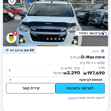
ק״מ נמוך במיוחד
8
33 צפו ברכב זה
ירכא
איסוזו D-Max
S PLUS
2022
יד 1
112 ק״מ
מחיר
החזר חודשי מ-
2,290
197,690
₪
לחודש
*
₪
תוספות לעיסקה
לפגישה בסוכנות
יצירת קשר
*חישוב ההחזר מפורט ב
תקנון