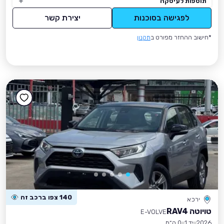
תוספות לעיסקה
לפגישה בסוכנות
יצירת קשר
*חישוב ההחזר מפורט ב
תקנון
140 צפו ברכב זה
ירכא
טויוטה RAV4
E-VOLVE
2026
יד 1
0 ק״מ