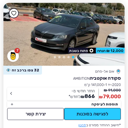
7
12,000 ₪ הנחה
פתוח בשבת
32 צפו ברכב זה
אום אל-פחם
סקודה אוקטביה
AMBITION
2020
יד 1
141,000 ק״מ
91,000 ₪
החזר חודשי מ-
866
79,000
₪
לחודש
*
₪
תוספות לעיסקה
לפגישה בסוכנות
יצירת קשר
*חישוב ההחזר מפורט ב
תקנון