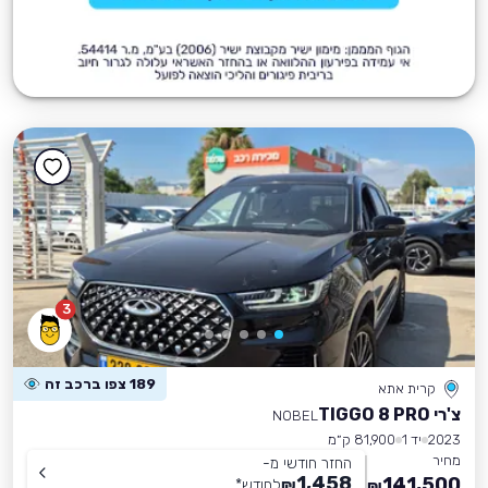
3
189 צפו ברכב זה
קרית אתא
צ'רי TIGGO 8 PRO
NOBEL
2023
יד 1
81,900 ק״מ
מחיר
החזר חודשי מ-
1,458
141,500
₪
לחודש
*
₪