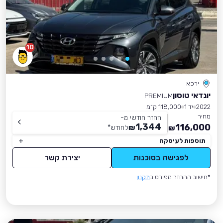
10
ירכא
יונדאי טוסון
PREMIUM
2022
יד 1
118,000 ק״מ
מחיר
החזר חודשי מ-
1,344
116,000
₪
לחודש
*
₪
תוספות לעיסקה
לפגישה בסוכנות
יצירת קשר
*חישוב ההחזר מפורט ב
תקנון