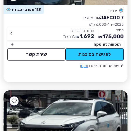
113 צפו ברכב זה
ירכא
JAECOO 7
PREMIUM
2025
יד 1
6,000 ק״מ
מחיר
החזר חודשי מ-
1,692
175,000
₪
לחודש
*
₪
תוספות לעיסקה
לפגישה בסוכנות
יצירת קשר
*חישוב ההחזר מפורט ב
תקנון