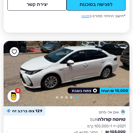
לפגישה בסוכנות
יצירת קשר
*חישוב ההחזר מפורט ב
תקנון
8
10,000 ₪ הנחה
פתוח בשבת
129 צפו ברכב זה
אום אל-פחם
טויוטה קורולה
SUN
2021
יד 1
100,000 ק״מ
103,000 ₪
החזר חודשי מ-