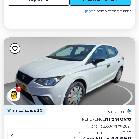
*חישוב ההחזר מפורט ב
תקנון
3
25 צפו ברכב זה
בפריסה ארצית
סיאט איביזה
REFERENCE
2021
יד 1
133,604 ק״מ
מחיר
החזר חודשי מ-
530