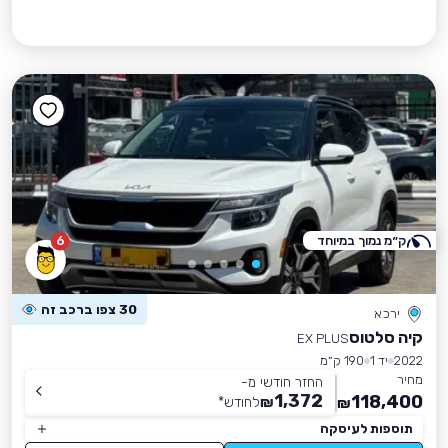
ק״מ נמוך במיוחד
6
30 צפו ברכב זה
ירכא
קיה סלטוס
EX PLUS
2022
יד 1
190 ק״מ
מחיר
החזר חודשי מ-
1,372
118,400
₪
לחודש
*
₪
תוספות לעיסקה