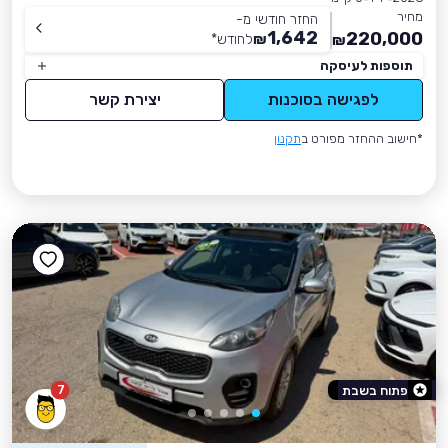
מחיר
החזר חודשי מ-
1,642
220,000
₪
לחודש
*
₪
תוספות לעיסקה
לפגישה בסוכנות
יצירת קשר
*חישוב ההחזר מפורט ב
תקנון
7
פתוח בשבת