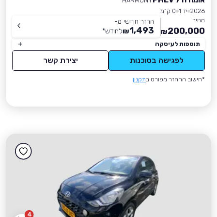
HARMONY
2026
יד 1
0 ק״מ
מחיר
החזר חודשי מ-
1,493
200,000
₪
לחודש
*
₪
תוספות לעיסקה
לפגישה בסוכנות
יצירת קשר
*חישוב ההחזר מפורט ב
תקנון
4