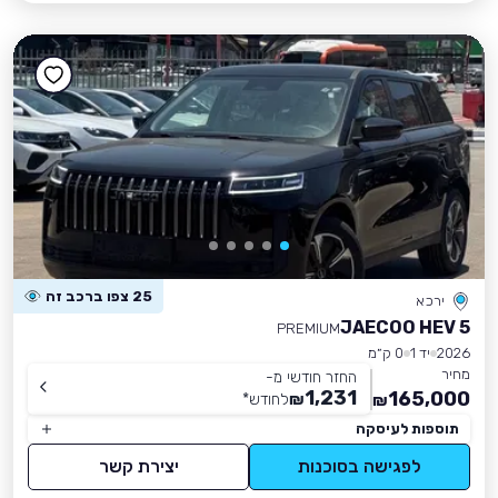
25 צפו ברכב זה
ירכא
JAECOO HEV 5
PREMIUM
2026
יד 1
0 ק״מ
מחיר
החזר חודשי מ-
1,231
165,000
₪
לחודש
*
₪
תוספות לעיסקה
לפגישה בסוכנות
יצירת קשר