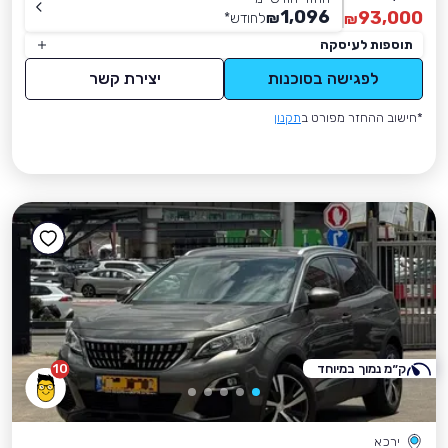
1,096
93,000
₪
לחודש
*
₪
תוספות לעיסקה
לפגישה בסוכנות
יצירת קשר
*חישוב ההחזר מפורט ב
תקנון
ק״מ נמוך במיוחד
10
ירכא