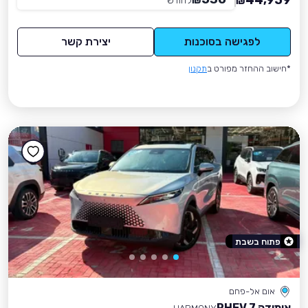
44,959
₪
לחודש
*
₪
לפגישה בסוכנות
יצירת קשר
*חישוב ההחזר מפורט ב
תקנון
פתוח בשבת
אום אל-פחם
אומודה 7 PHEV