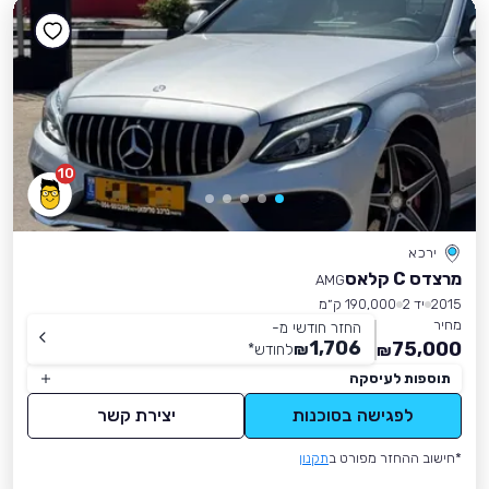
10
ירכא
מרצדס C קלאס
AMG
2015
יד 2
190,000 ק״מ
מחיר
החזר חודשי מ-
1,706
75,000
₪
לחודש
*
₪
תוספות לעיסקה
לפגישה בסוכנות
יצירת קשר
*חישוב ההחזר מפורט ב
תקנון