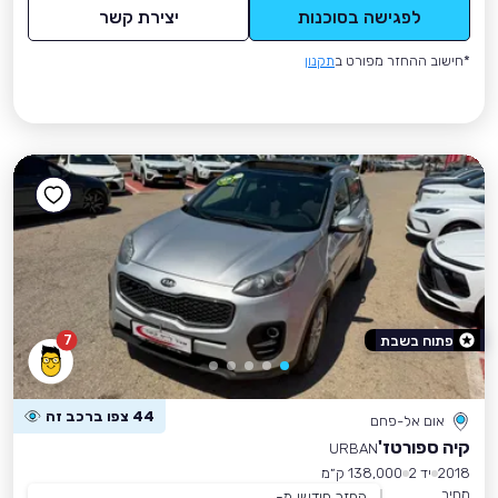
לפגישה בסוכנות
יצירת קשר
*חישוב ההחזר מפורט ב
תקנון
7
פתוח בשבת
44 צפו ברכב זה
אום אל-פחם
קיה ספורטז'
URBAN
2018
יד 2
138,000 ק״מ
מחיר
החזר חודשי מ-