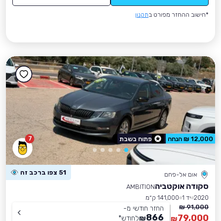
*חישוב ההחזר מפורט ב
תקנון
7
12,000 ₪ הנחה
פתוח בשבת
51 צפו ברכב זה
אום אל-פחם
סקודה אוקטביה
AMBITION
2020
יד 1
141,000 ק״מ
91,000 ₪
החזר חודשי מ-
866
79,000
₪
לחודש
*
₪