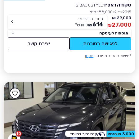
סקודה ראפיד
S.BACK STYLE
2015
יד 2
188,000 ק״מ
29,000 ₪
החזר חודשי מ-
614
27,000
₪
לחודש
*
₪
תוספות לעיסקה
לפגישה בסוכנות
יצירת קשר
*חישוב ההחזר מפורט ב
תקנון
10
3,000 ₪ הנחה
ק״מ נמוך במיוחד