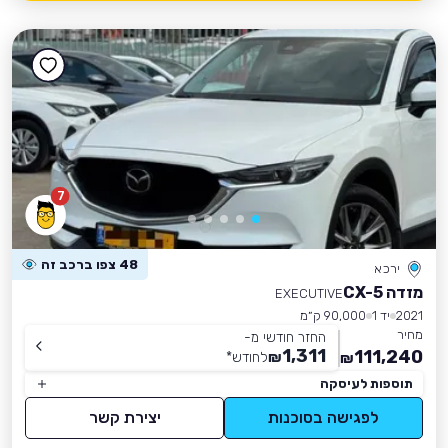
7
48 צפו ברכב זה
ירכא
מזדה CX-5
EXECUTIVE
2021
יד 1
90,000 ק״מ
מחיר
החזר חודשי מ-
1,311
111,240
₪
לחודש
*
₪
תוספות לעיסקה
לפגישה בסוכנות
יצירת קשר