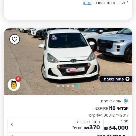
*חישוב ההחזר מפורט ב
תקנון
5
פתוח בשבת
אום אל-פחם
יונדאי I10
INSPIRE
2017
יד 2
194,000 ק״מ
מחיר
החזר חודשי מ-
370
34,000
₪
לחודש
*
₪
תוספות לעיסקה