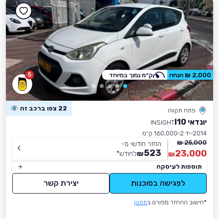
5
2,000 ₪ הנחה
ק״מ נמוך במיוחד
22 צפו ברכב זה
פתח תקווה
יונדאי I10
INSIGHT
2014
יד 2
160,000 ק״מ
25,000 ₪
החזר חודשי מ-
523
23,000
₪
לחודש
*
₪
תוספות לעיסקה
לפגישה בסוכנות
יצירת קשר
*חישוב ההחזר מפורט ב
תקנון