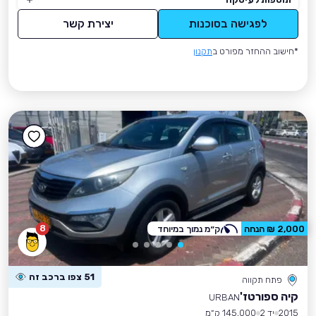
לפגישה בסוכנות
יצירת קשר
*חישוב ההחזר מפורט ב
תקנון
8
2,000 ₪ הנחה
ק״מ נמוך במיוחד
51 צפו ברכב זה
פתח תקווה
קיה ספורטז'
URBAN
2015
יד 2
145,000 ק״מ