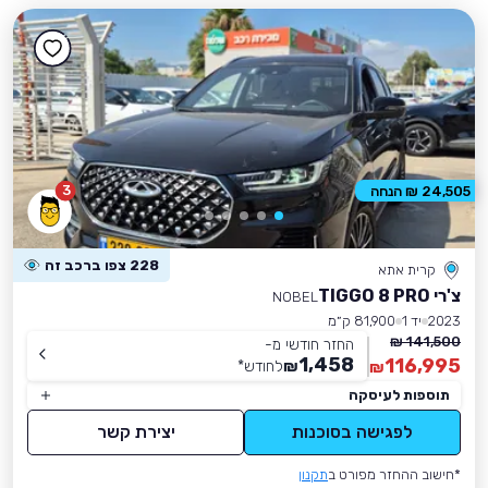
3
24,505 ₪ הנחה
228 צפו ברכב זה
קרית אתא
צ'רי TIGGO 8 PRO
NOBEL
2023
יד 1
81,900 ק״מ
141,500 ₪
החזר חודשי מ-
1,458
116,995
₪
לחודש
*
₪
תוספות לעיסקה
לפגישה בסוכנות
יצירת קשר
*חישוב ההחזר מפורט ב
תקנון