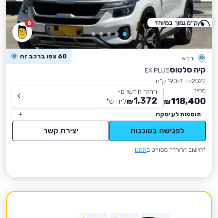
ק״מ נמוך במיוחד
6
60 צפו ברכב זה
ירכא
קיה סלטוס
EX PLUS
2022
יד 1
190 ק״מ
מחיר
החזר חודשי מ-
1,372
118,400
₪
לחודש
*
₪
תוספות לעיסקה
לפגישה בסוכנות
יצירת קשר
*חישוב ההחזר מפורט ב
תקנון