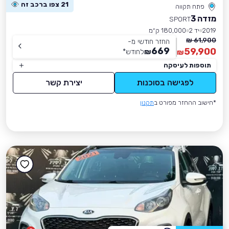
21 צפו ברכב זה
פתח תקווה
מזדה 3
SPORT
2019
יד 2
180,000 ק״מ
61,900 ₪
החזר חודשי מ-
669
59,900
₪
לחודש
*
₪
תוספות לעיסקה
לפגישה בסוכנות
יצירת קשר
*חישוב ההחזר מפורט ב
תקנון