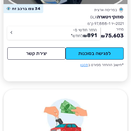
34 צפו ברכב זה
בפריסה ארצית
סוזוקי ויטארה
GLX
2021
יד 1
97,888 ק״מ
מחיר
החזר חודשי מ-
891
75,603
₪
לחודש
*
₪
לפגישה בסוכנות
יצירת קשר
*חישוב ההחזר מפורט ב
תקנון