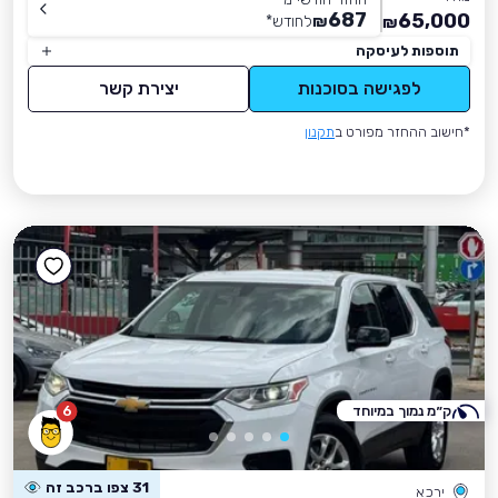
687
65,000
₪
לחודש
*
₪
תוספות לעיסקה
לפגישה בסוכנות
יצירת קשר
*חישוב ההחזר מפורט ב
תקנון
ק״מ נמוך במיוחד
6
31 צפו ברכב זה
ירכא