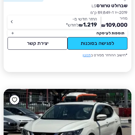
שברולט טרוורס
LS
2019
יד 1
89,849 ק״מ
מחיר
החזר חודשי מ-
1,219
109,000
₪
לחודש
*
₪
תוספות לעיסקה
לפגישה בסוכנות
יצירת קשר
*חישוב ההחזר מפורט ב
תקנון