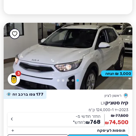
3
3,000 ₪ הנחה
177 צפו ברכב זה
ראשון לציון
קיה סטוניק
LX
2023
יד 1
124,000 ק״מ
77,500 ₪
החזר חודשי מ-
768
74,500
₪
לחודש
*
₪
תוספות לעיסקה