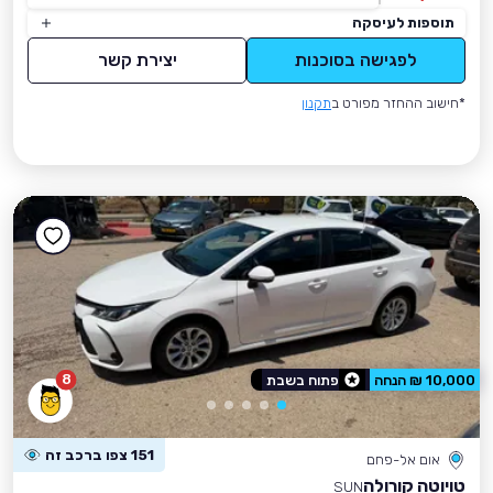
תוספות לעיסקה
לפגישה בסוכנות
יצירת קשר
*חישוב ההחזר מפורט ב
תקנון
8
10,000 ₪ הנחה
פתוח בשבת
151 צפו ברכב זה
אום אל-פחם
טויוטה קורולה
SUN