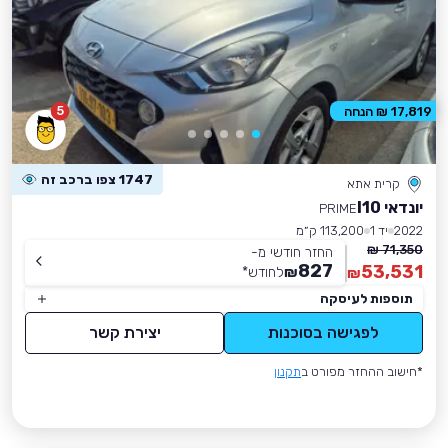
5
17,819 ₪ הנחה
1747 צפו ברכב זה
קרית אתא
יונדאי I10
PRIME
2022
יד 1
113,200 ק״מ
71,350 ₪
החזר חודשי מ-
827
53,531
₪
לחודש
*
₪
תוספות לעיסקה
לפגישה בסוכנות
יצירת קשר
*חישוב ההחזר מפורט ב
תקנון