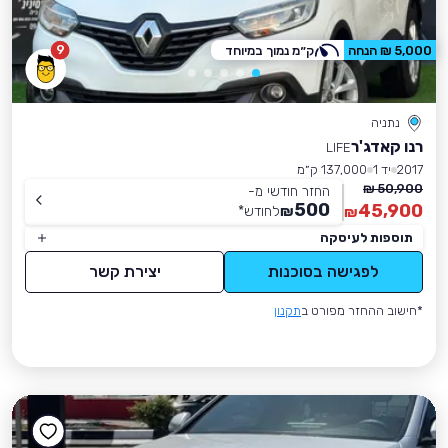
9
5,000 ₪ הנחה
ק״מ נמוך במיוחד
נתניה
רנו קאדג'ר
LIFE
2017
יד 1
137,000 ק״מ
50,900 ₪
החזר חודשי מ-
500
45,900
₪
לחודש
*
₪
תוספות לעיסקה
לפגישה בסוכנות
יצירת קשר
*חישוב ההחזר מפורט ב
תקנון