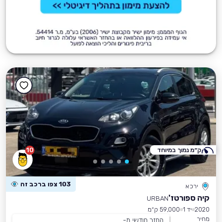
ק״מ נמוך במיוחד
10
103 צפו ברכב זה
ירכא
קיה ספורטז'
URBAN
2020
יד 1
59,000 ק״מ
מחיר
החזר חודשי מ-