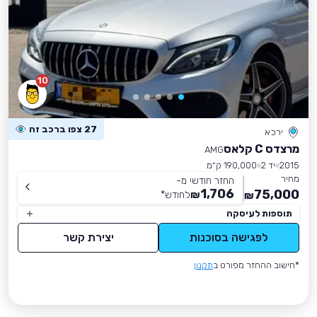
10
27 צפו ברכב זה
ירכא
מרצדס C קלאס
AMG
2015
יד 2
190,000 ק״מ
מחיר
החזר חודשי מ-
1,706
75,000
₪
לחודש
*
₪
תוספות לעיסקה
לפגישה בסוכנות
יצירת קשר
*חישוב ההחזר מפורט ב
תקנון