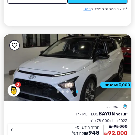
*חישוב ההחזר מפורט ב
תקנון
2
3,000 ₪ הנחה
ראשון לציון
יונדאי BAYON
PRIME PLUS
2023
יד 1
78,000 ק״מ
95,000 ₪
החזר חודשי מ-
948
92,000
₪
לחודש
*
₪