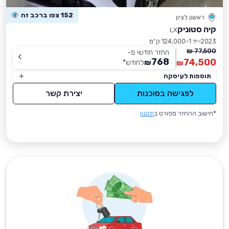
152 צפו ברכב זה
ראשון לציון
קיה סטוניק
LX
2023
יד 1
124,000 ק״מ
77,500 ₪
החזר חודשי מ-
768
74,500
₪
לחודש
*
₪
תוספות לעיסקה
לפגישה בסוכנות
יצירת קשר
*חישוב ההחזר מפורט ב
תקנון