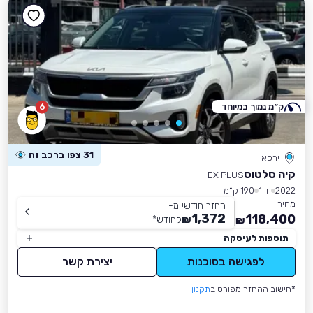
ק״מ נמוך במיוחד
6
31 צפו ברכב זה
ירכא
קיה סלטוס
EX PLUS
2022
יד 1
190 ק״מ
מחיר
החזר חודשי מ-
1,372
118,400
₪
לחודש
*
₪
תוספות לעיסקה
לפגישה בסוכנות
יצירת קשר
*חישוב ההחזר מפורט ב
תקנון