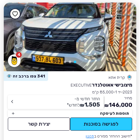
4
341 צפו ברכב זה
קרית אתא
מיצובישי אאוטלנדר
EXECUTIVE
2023
יד 1
85,000 ק״מ
מחיר
החזר חודשי מ-
1,505
146,000
₪
לחודש
*
₪
תוספות לעיסקה
לפגישה בסוכנות
יצירת קשר
*חישוב ההחזר מפורט ב
תקנון