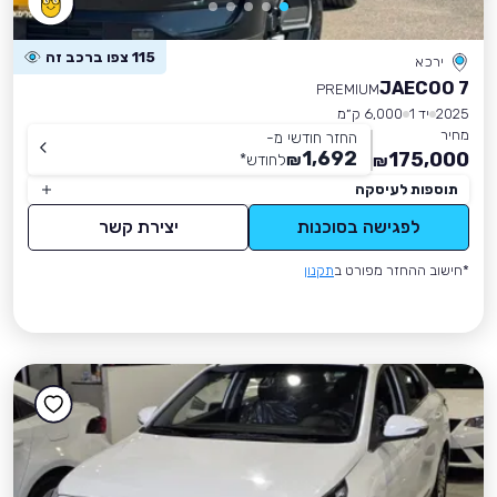
115 צפו ברכב זה
ירכא
JAECOO 7
PREMIUM
2025
יד 1
6,000 ק״מ
מחיר
החזר חודשי מ-
1,692
175,000
₪
לחודש
*
₪
תוספות לעיסקה
לפגישה בסוכנות
יצירת קשר
*חישוב ההחזר מפורט ב
תקנון