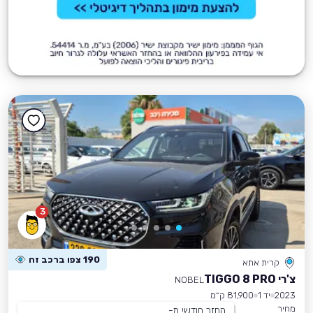
3
190 צפו ברכב זה
קרית אתא
צ'רי TIGGO 8 PRO
NOBEL
2023
יד 1
81,900 ק״מ
מחיר
החזר חודשי מ-