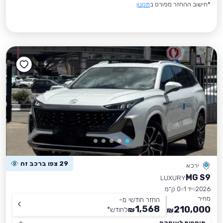
*חישוב ההחזר מפורט ב
תקנון
29 צפו ברכב זה
ירכא
MG S9
LUXURY
2026
יד 1
0 ק״מ
מחיר
החזר חודשי מ-
1,568
210,000
₪
לחודש
*
₪
תוספות לעיסקה