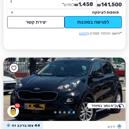
1,458
141,500
₪
לחודש
*
₪
תוספות לעיסקה
לפגישה בסוכנות
יצירת קשר
*חישוב ההחזר מפורט ב
תקנון
ק״מ נמוך במיוחד
10
44 צפו ברכב זה
ירכא