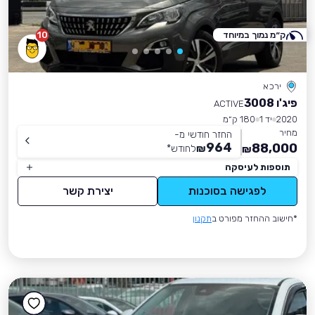
ק״מ נמוך במיוחד
10
ירכא
פיג'ו 3008
ACTIVE
2020
יד 1
180 ק״מ
מחיר
החזר חודשי מ-
964
88,000
₪
לחודש
*
₪
תוספות לעיסקה
לפגישה בסוכנות
יצירת קשר
*חישוב ההחזר מפורט ב
תקנון