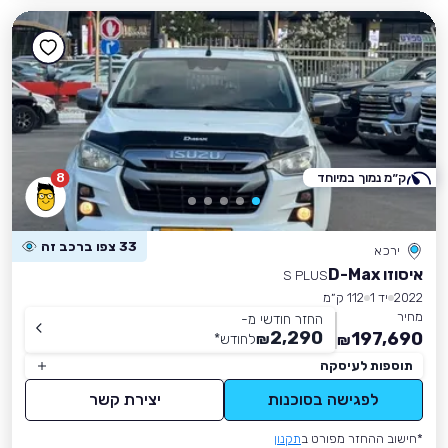
ק״מ נמוך במיוחד
8
33 צפו ברכב זה
ירכא
איסוזו D-Max
S PLUS
2022
יד 1
112 ק״מ
מחיר
החזר חודשי מ-
2,290
197,690
₪
לחודש
*
₪
תוספות לעיסקה
לפגישה בסוכנות
יצירת קשר
*חישוב ההחזר מפורט ב
תקנון