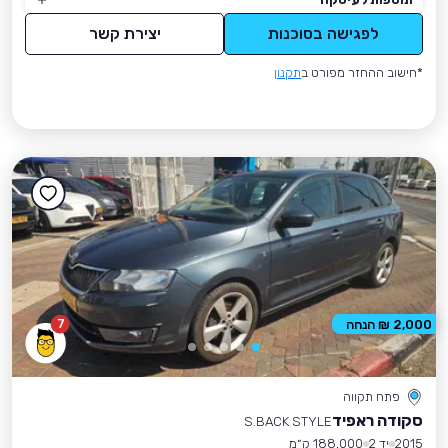
לפגישה בסוכנות
יצירת קשר
*חישוב ההחזר מפורט ב
תקנון
7
2,000 ₪ הנחה
פתח תקווה
סקודה ראפיד
S.BACK STYLE
2015
יד 2
188,000 ק״מ