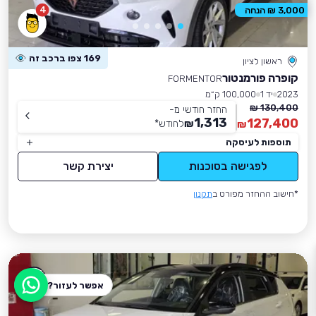
4
3,000 ₪ הנחה
169 צפו ברכב זה
ראשון לציון
קופרה פורמנטור
FORMENTOR
2023
יד 1
100,000 ק״מ
130,400 ₪
החזר חודשי מ-
1,313
127,400
₪
לחודש
*
₪
תוספות לעיסקה
לפגישה בסוכנות
יצירת קשר
*חישוב ההחזר מפורט ב
תקנון
אפשר לעזור?