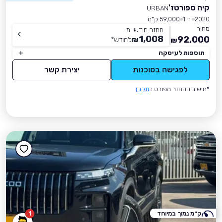
קיה ספורטז'
URBAN
2020
יד 1
59,000 ק״מ
מחיר
החזר חודשי מ-
1,008
92,000
₪
לחודש
*
₪
תוספות לעיסקה
לפגישה בסוכנות
יצירת קשר
*חישוב ההחזר מפורט ב
תקנון
ק״מ נמוך במיוחד
1