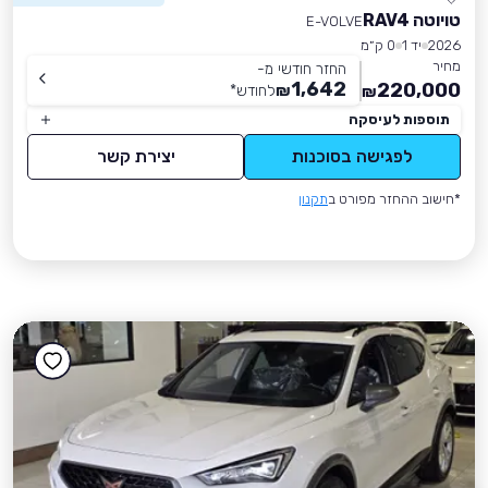
טויוטה RAV4
E-VOLVE
2026
יד 1
0 ק״מ
מחיר
החזר חודשי מ-
1,642
220,000
₪
לחודש
*
₪
תוספות לעיסקה
לפגישה בסוכנות
יצירת קשר
*חישוב ההחזר מפורט ב
תקנון