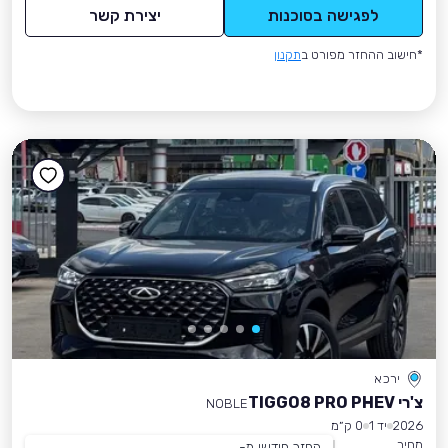
לפגישה בסוכנות
יצירת קשר
*חישוב ההחזר מפורט ב
תקנון
ירכא
צ'רי TIGGO8 PRO PHEV
NOBLE
2026
יד 1
0 ק״מ
מחיר
החזר חודשי מ-