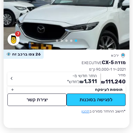
7
26 צפו ברכב זה
ירכא
מזדה CX-5
EXECUTIVE
2021
יד 1
90,000 ק״מ
מחיר
החזר חודשי מ-
1,311
111,240
₪
לחודש
*
₪
תוספות לעיסקה
לפגישה בסוכנות
יצירת קשר
*חישוב ההחזר מפורט ב
תקנון