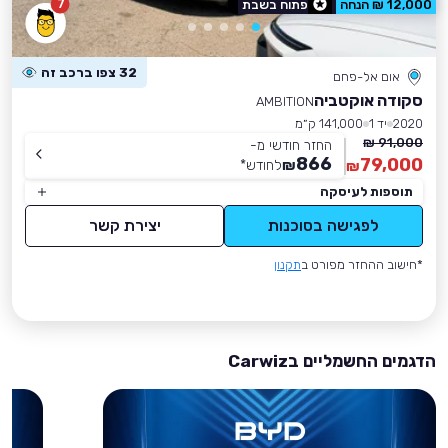
7
12,000 ₪ הנחה
פתוח בשבת
32 צפו ברכב זה
אום אל-פחם
סקודה אוקטביה
AMBITION
2020
יד 1
141,000 ק״מ
91,000 ₪
החזר חודשי מ-
866
79,000
₪
לחודש
*
₪
תוספות לעיסקה
לפגישה בסוכנות
יצירת קשר
*חישוב ההחזר מפורט ב
תקנון
הדגמים החשמליים בCarwiz