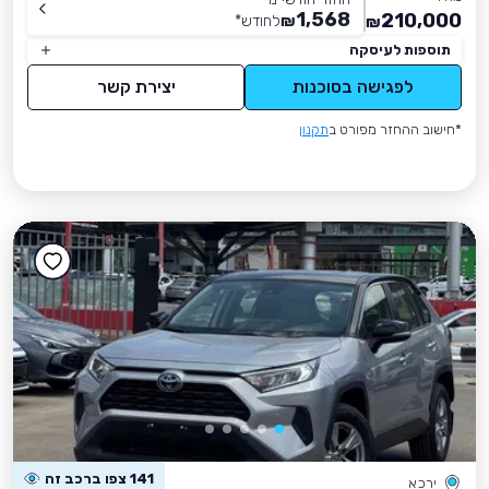
1,568
210,000
₪
לחודש
*
₪
תוספות לעיסקה
לפגישה בסוכנות
יצירת קשר
*חישוב ההחזר מפורט ב
תקנון
141 צפו ברכב זה
ירכא