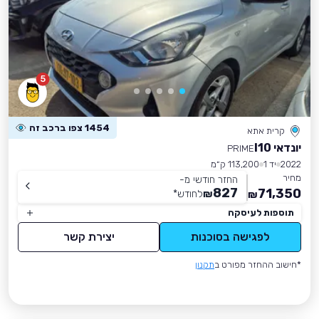
5
1454 צפו ברכב זה
קרית אתא
יונדאי I10
PRIME
2022
יד 1
113,200 ק״מ
מחיר
החזר חודשי מ-
827
71,350
₪
לחודש
*
₪
תוספות לעיסקה
לפגישה בסוכנות
יצירת קשר
*חישוב ההחזר מפורט ב
תקנון