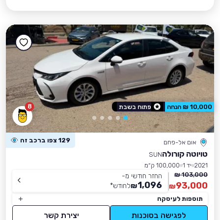
8
10,000 ₪ הנחה
פתוח בשבת
129 צפו ברכב זה
אום אל-פחם
טויוטה קורולה
SUN
2021
יד 1
100,000 ק״מ
103,000 ₪
החזר חודשי מ-
1,096
93,000
₪
לחודש
*
₪
תוספות לעיסקה
לפגישה בסוכנות
יצירת קשר