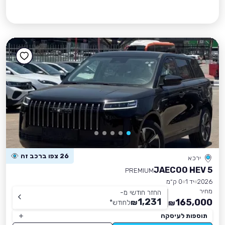
26 צפו ברכב זה
ירכא
JAECOO HEV 5
PREMIUM
2026
יד 1
0 ק״מ
מחיר
החזר חודשי מ-
1,231
165,000
₪
לחודש
*
₪
תוספות לעיסקה