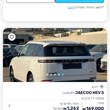
*חישוב ההחזר מפורט ב
תקנון
ירכא
JAECOO HEV 5
LUXURY
2026
יד 1
0 ק״מ
מחיר
החזר חודשי מ-
1,262
169,000
₪
לחודש
*
₪