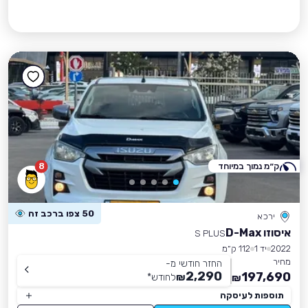
ק״מ נמוך במיוחד
8
50 צפו ברכב זה
ירכא
איסוזו D-Max
S PLUS
2022
יד 1
112 ק״מ
מחיר
החזר חודשי מ-
2,290
197,690
₪
לחודש
*
₪
תוספות לעיסקה