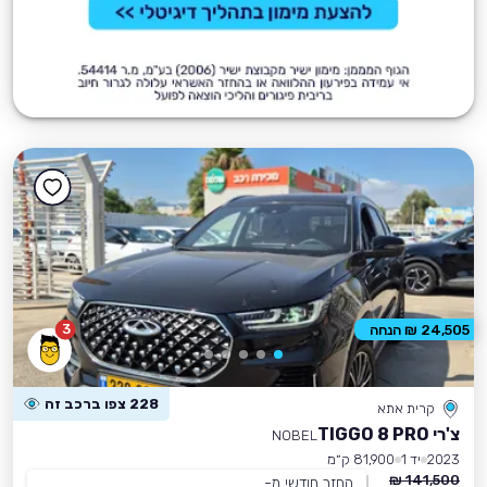
3
24,505 ₪ הנחה
228 צפו ברכב זה
קרית אתא
צ'רי TIGGO 8 PRO
NOBEL
2023
יד 1
81,900 ק״מ
141,500 ₪
החזר חודשי מ-