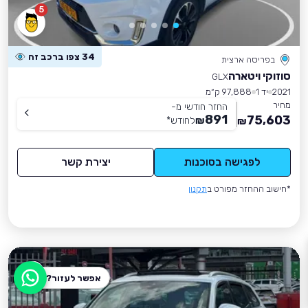
5
34 צפו ברכב זה
בפריסה ארצית
סוזוקי ויטארה
GLX
2021
יד 1
97,888 ק״מ
מחיר
החזר חודשי מ-
891
75,603
₪
לחודש
*
₪
לפגישה בסוכנות
יצירת קשר
*חישוב ההחזר מפורט ב
תקנון
אפשר לעזור?