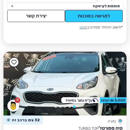
תוספות לעיסקה
לפגישה בסוכנות
יצירת קשר
*חישוב ההחזר מפורט ב
תקנון
9
5,000 ₪ הנחה
ק״מ נמוך במיוחד
32 צפו ברכב זה
נתניה
קיה ספורטז'
TURBO TOP