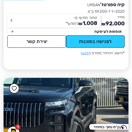
קיה ספורטז'
URBAN
2020
יד 1
59,000 ק״מ
מחיר
החזר חודשי מ-
1,008
92,000
₪
לחודש
*
₪
תוספות לעיסקה
לפגישה בסוכנות
יצירת קשר
*חישוב ההחזר מפורט ב
תקנון
ק״מ נמוך במיוחד
1