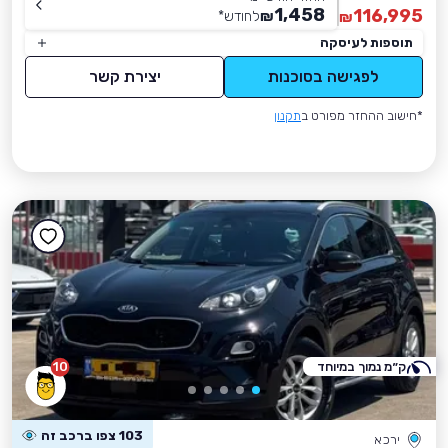
1,458
116,995
₪
לחודש
*
₪
תוספות לעיסקה
לפגישה בסוכנות
יצירת קשר
*חישוב ההחזר מפורט ב
תקנון
ק״מ נמוך במיוחד
10
103 צפו ברכב זה
ירכא