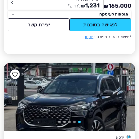
1,231
165,000
₪
לחודש
*
₪
תוספות לעיסקה
לפגישה בסוכנות
יצירת קשר
*חישוב ההחזר מפורט ב
תקנון
ירכא