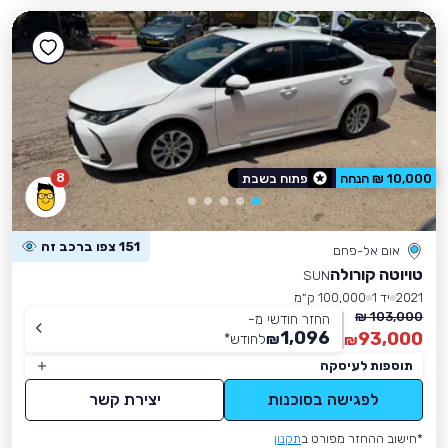
8
10,000 ₪ הנחה
פתוח בשבת
151 צפו ברכב זה
אום אל-פחם
טויוטה קורולה
SUN
2021
יד 1
100,000 ק״מ
103,000 ₪
החזר חודשי מ-
1,096
93,000
₪
לחודש
*
₪
תוספות לעיסקה
לפגישה בסוכנות
יצירת קשר
*חישוב ההחזר מפורט ב
תקנון