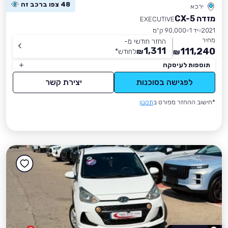
48 צפו ברכב זה
ירכא
מזדה CX-5
EXECUTIVE
2021
יד 1
90,000 ק״מ
מחיר
החזר חודשי מ-
1,311
111,240
₪
לחודש
*
₪
תוספות לעיסקה
לפגישה בסוכנות
יצירת קשר
*חישוב ההחזר מפורט ב
תקנון