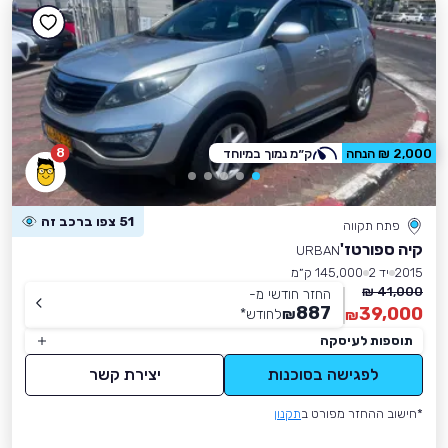
8
2,000 ₪ הנחה
ק״מ נמוך במיוחד
51 צפו ברכב זה
פתח תקווה
קיה ספורטז'
URBAN
2015
יד 2
145,000 ק״מ
41,000 ₪
החזר חודשי מ-
887
39,000
₪
לחודש
*
₪
תוספות לעיסקה
לפגישה בסוכנות
יצירת קשר
*חישוב ההחזר מפורט ב
תקנון