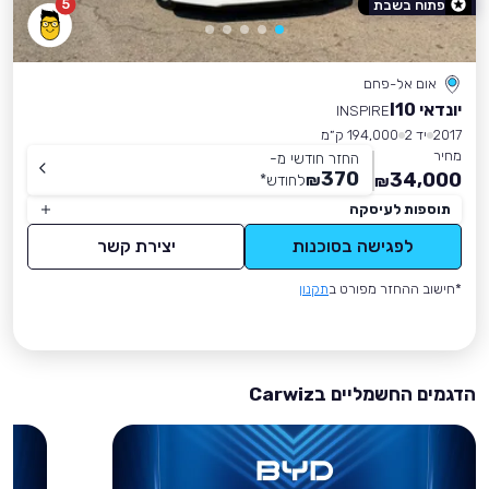
5
פתוח בשבת
אום אל-פחם
יונדאי I10
INSPIRE
2017
יד 2
194,000 ק״מ
מחיר
החזר חודשי מ-
370
34,000
₪
לחודש
*
₪
תוספות לעיסקה
לפגישה בסוכנות
יצירת קשר
*חישוב ההחזר מפורט ב
תקנון
הדגמים החשמליים בCarwiz