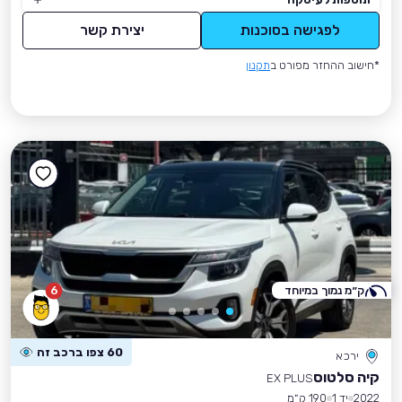
לפגישה בסוכנות
יצירת קשר
*חישוב ההחזר מפורט ב
תקנון
ק״מ נמוך במיוחד
6
60 צפו ברכב זה
ירכא
קיה סלטוס
EX PLUS
2022
יד 1
190 ק״מ