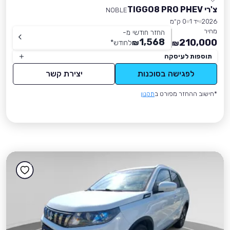
צ'רי TIGGO8 PRO PHEV
NOBLE
2026
יד 1
0 ק״מ
מחיר
החזר חודשי מ-
1,568
210,000
₪
לחודש
*
₪
תוספות לעיסקה
לפגישה בסוכנות
יצירת קשר
*חישוב ההחזר מפורט ב
תקנון