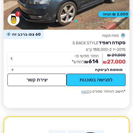
7
2,000 ₪ הנחה
60 צפו ברכב זה
פתח תקווה
סקודה ראפיד
S.BACK STYLE
2015
יד 2
188,000 ק״מ
29,000 ₪
החזר חודשי מ-
614
27,000
₪
לחודש
*
₪
תוספות לעיסקה
לפגישה בסוכנות
יצירת קשר
*חישוב ההחזר מפורט ב
תקנון