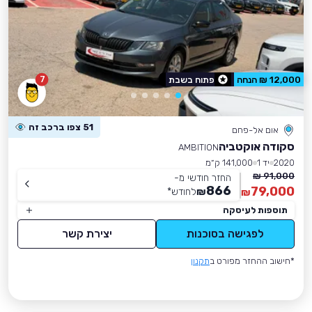
7
12,000 ₪ הנחה
פתוח בשבת
51 צפו ברכב זה
אום אל-פחם
סקודה אוקטביה
AMBITION
2020
יד 1
141,000 ק״מ
91,000 ₪
החזר חודשי מ-
866
79,000
₪
לחודש
*
₪
תוספות לעיסקה
לפגישה בסוכנות
יצירת קשר
*חישוב ההחזר מפורט ב
תקנון