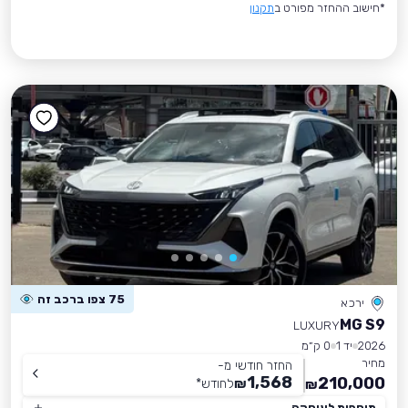
*חישוב ההחזר מפורט ב
תקנון
75 צפו ברכב זה
ירכא
MG S9
LUXURY
2026
יד 1
0 ק״מ
מחיר
החזר חודשי מ-
1,568
210,000
₪
לחודש
*
₪
תוספות לעיסקה