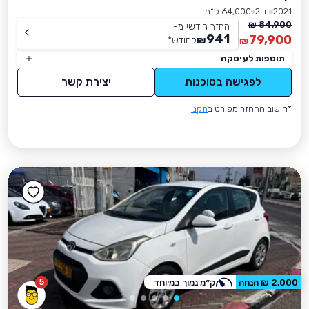
2021
יד 2
64,000 ק״מ
84,900 ₪
החזר חודשי מ-
941
79,900
₪
לחודש
*
₪
תוספות לעיסקה
לפגישה בסוכנות
יצירת קשר
*חישוב ההחזר מפורט ב
תקנון
5
2,000 ₪ הנחה
ק״מ נמוך במיוחד