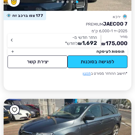
177 צפו ברכב זה
ירכא
JAECOO 7
PREMIUM
2025
יד 1
6,000 ק״מ
מחיר
החזר חודשי מ-
1,692
175,000
₪
לחודש
*
₪
תוספות לעיסקה
לפגישה בסוכנות
יצירת קשר
*חישוב ההחזר מפורט ב
תקנון