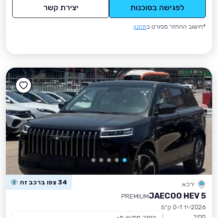
לפגישה בסוכנות
יצירת קשר
*חישוב ההחזר מפורט ב
תקנון
34 צפו ברכב זה
ירכא
JAECOO HEV 5
PREMIUM
2026
יד 1
0 ק״מ
מחיר
החזר חודשי מ-