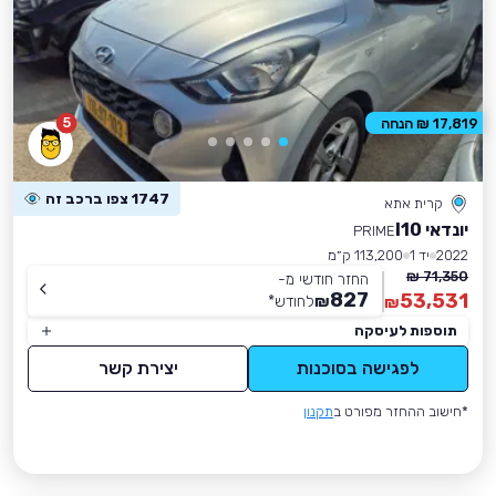
5
17,819 ₪ הנחה
1747 צפו ברכב זה
קרית אתא
יונדאי I10
PRIME
2022
יד 1
113,200 ק״מ
71,350 ₪
החזר חודשי מ-
827
53,531
₪
לחודש
*
₪
תוספות לעיסקה
לפגישה בסוכנות
יצירת קשר
*חישוב ההחזר מפורט ב
תקנון