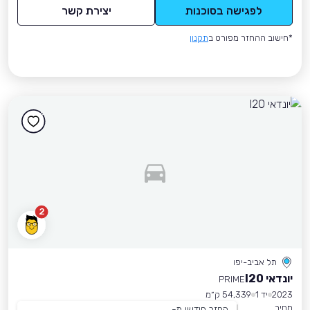
לפגישה בסוכנות
יצירת קשר
*חישוב ההחזר מפורט ב
תקנון
2
תל אביב-יפו
יונדאי I20
PRIME
2023
יד 1
54,339 ק״מ
מחיר
החזר חודשי מ-