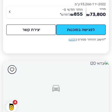
2022
יד 1
93,266 ק״מ
מחיר
החזר חודשי מ-
855
73,800
₪
לחודש
*
₪
לפגישה בסוכנות
יצירת קשר
*חישוב ההחזר מפורט ב
תקנון
4