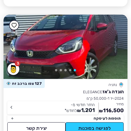
3
127 צפו ברכב זה
נתניה
הונדה ג'אז
ELEGANCE
2024
יד 1
50,000 ק״מ
מחיר
החזר חודשי מ-
1,201
116,500
₪
לחודש
*
₪
תוספות לעיסקה
לפגישה בסוכנות
יצירת קשר