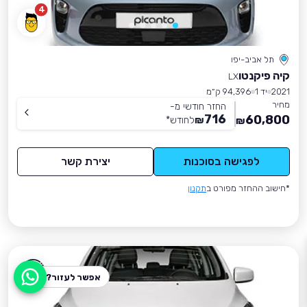
4
תל אביב-יפו
קיה פיקנטו
LX
2021
יד 1
94,396 ק״מ
מחיר
החזר חודשי מ-
716
60,800
₪
לחודש
*
₪
לפגישה בסוכנות
יצירת קשר
*חישוב ההחזר מפורט ב
תקנון
אפשר לעזור?