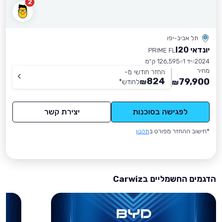
2
תל אביב-יפו
יונדאי I20
PRIME FL
2024
יד 1
126,595 ק״מ
מחיר
החזר חודשי מ-
824
79,900
₪
לחודש
*
₪
לפגישה בסוכנות
יצירת קשר
*חישוב ההחזר מפורט ב
תקנון
הדגמים החשמליים בCarwiz