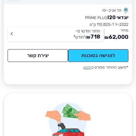
תל אביב-יפו
יונדאי I20
PRIME PLUS
2022
יד 1
110,825 ק״מ
מחיר
החזר חודשי מ-
718
62,000
₪
לחודש
*
₪
לפגישה בסוכנות
יצירת קשר
*חישוב ההחזר מפורט ב
תקנון