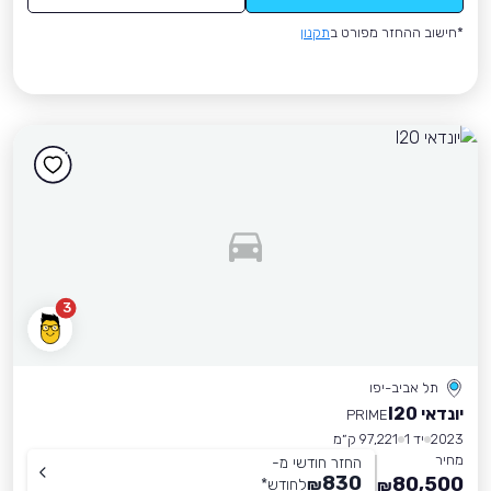
*חישוב ההחזר מפורט ב
תקנון
3
תל אביב-יפו
יונדאי I20
PRIME
2023
יד 1
97,221 ק״מ
מחיר
החזר חודשי מ-
830
80,500
₪
לחודש
*
₪