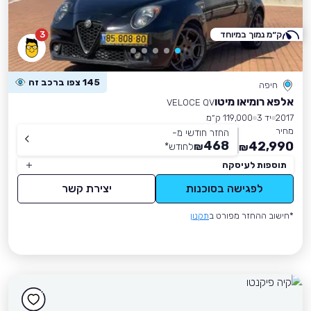
ק״מ נמוך במיוחד
3
145 צפו ברכב זה
חיפה
אלפא רומיאו מיטו
VELOCE QV
2017
יד 3
119,000 ק״מ
מחיר
החזר חודשי מ-
468
42,990
₪
לחודש
*
₪
תוספות לעיסקה
לפגישה בסוכנות
יצירת קשר
*חישוב ההחזר מפורט ב
תקנון