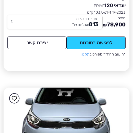
יונדאי I20
PRIME
2023
יד 1
103,861 ק״מ
מחיר
החזר חודשי מ-
813
78,900
₪
לחודש
*
₪
לפגישה בסוכנות
יצירת קשר
*חישוב ההחזר מפורט ב
תקנון