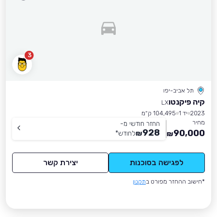
3
תל אביב-יפו
קיה פיקנטו
LX
2023
יד 1
104,495 ק״מ
מחיר
החזר חודשי מ-
928
90,000
₪
לחודש
*
₪
לפגישה בסוכנות
יצירת קשר
*חישוב ההחזר מפורט ב
תקנון