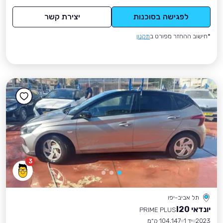
לפגישה בסוכנות
יצירת קשר
*חישוב ההחזר מפורט ב
תקנון
3
תל אביב-יפו
יונדאי I20
PRIME PLUS
2023
יד 1
104,147 ק״מ