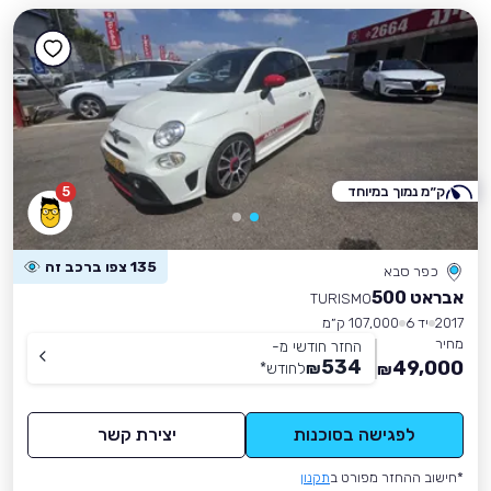
ק״מ נמוך במיוחד
5
135 צפו ברכב זה
כפר סבא
אבראט 500
TURISMO
2017
יד 6
107,000 ק״מ
מחיר
החזר חודשי מ-
534
49,000
₪
לחודש
*
₪
לפגישה בסוכנות
יצירת קשר
*חישוב ההחזר מפורט ב
תקנון