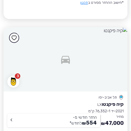
*חישוב ההחזר מפורט ב
תקנון
3
תל אביב-יפו
קיה פיקנטו
LX
2021
יד 1
76,352 ק״מ
מחיר
החזר חודשי מ-
554
47,000
₪
לחודש
*
₪