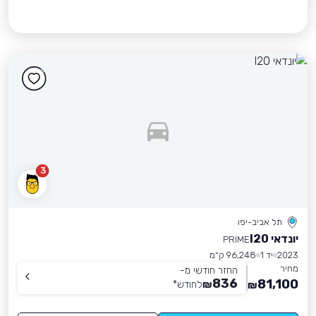
3
תל אביב-יפו
יונדאי I20
PRIME
2023
יד 1
96,248 ק״מ
מחיר
החזר חודשי מ-
836
81,100
₪
לחודש
*
₪