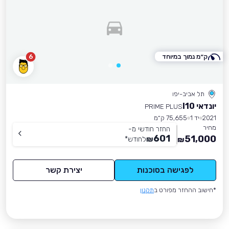
ק״מ נמוך במיוחד
6
תל אביב-יפו
יונדאי I10
PRIME PLUS
2021
יד 1
75,655 ק״מ
מחיר
החזר חודשי מ-
601
51,000
₪
לחודש
*
₪
לפגישה בסוכנות
יצירת קשר
*חישוב ההחזר מפורט ב
תקנון