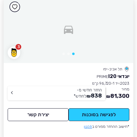
3
תל אביב-יפו
יונדאי I20
PRIME
2023
יד 1
96,720 ק״מ
מחיר
החזר חודשי מ-
838
81,300
₪
לחודש
*
₪
לפגישה בסוכנות
יצירת קשר
*חישוב ההחזר מפורט ב
תקנון