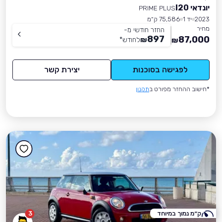
יונדאי I20
PRIME PLUS
2023
יד 1
75,586 ק״מ
מחיר
החזר חודשי מ-
897
87,000
₪
לחודש
*
₪
לפגישה בסוכנות
יצירת קשר
*חישוב ההחזר מפורט ב
תקנון
ק״מ נמוך במיוחד
3