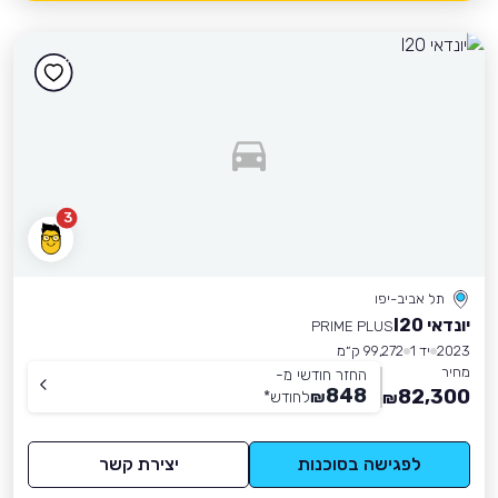
3
תל אביב-יפו
יונדאי I20
PRIME PLUS
2023
יד 1
99,272 ק״מ
מחיר
החזר חודשי מ-
848
82,300
₪
לחודש
*
₪
לפגישה בסוכנות
יצירת קשר