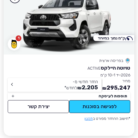
ק״מ נמוך במיוחד
1
בפריסה ארצית
טויוטה היילקס
ACTIVE
2026
יד 1
10 ק״מ
מחיר
החזר חודשי מ-
2,205
295,247
₪
לחודש
*
₪
תוספות לעיסקה
לפגישה בסוכנות
יצירת קשר
*חישוב ההחזר מפורט ב
תקנון