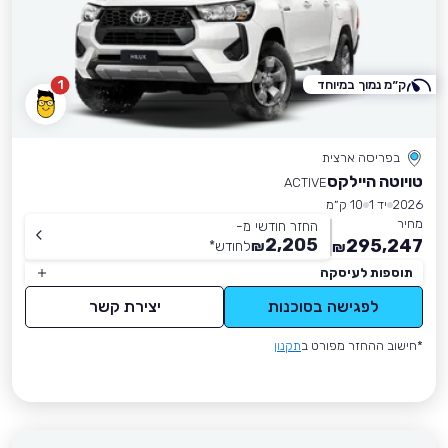
ק״מ נמוך במיוחד
1
בפריסה ארצית
טויוטה היילקס
ACTIVE
2026
יד 1
10 ק״מ
מחיר
החזר חודשי מ-
2,205
295,247
₪
לחודש
*
₪
תוספות לעיסקה
לפגישה בסוכנות
יצירת קשר
*חישוב ההחזר מפורט ב
תקנון