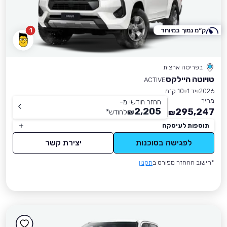
ק״מ נמוך במיוחד
1
בפריסה ארצית
טויוטה היילקס
ACTIVE
2026
יד 1
10 ק״מ
מחיר
החזר חודשי מ-
2,205
295,247
₪
לחודש
*
₪
תוספות לעיסקה
לפגישה בסוכנות
יצירת קשר
*חישוב ההחזר מפורט ב
תקנון