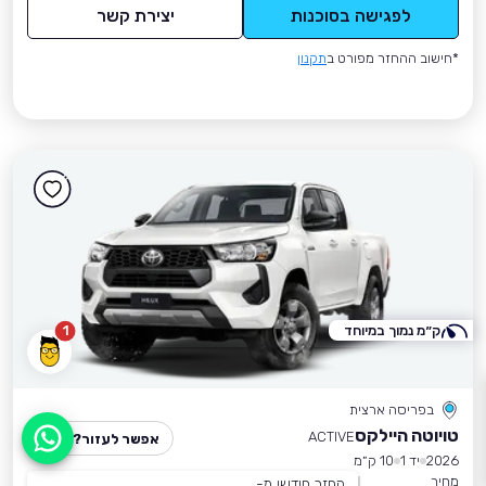
לפגישה בסוכנות
יצירת קשר
*חישוב ההחזר מפורט ב
תקנון
ק״מ נמוך במיוחד
1
בפריסה ארצית
טויוטה היילקס
ACTIVE
אפשר לעזור?
2026
יד 1
10 ק״מ
מחיר
החזר חודשי מ-