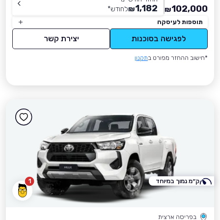
1,182
102,000
₪
לחודש
*
₪
תוספות לעיסקה
לפגישה בסוכנות
יצירת קשר
*חישוב ההחזר מפורט ב
תקנון
ק״מ נמוך במיוחד
1
בפריסה ארצית