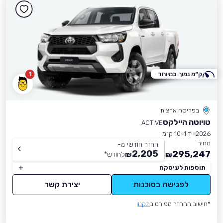
ק״מ נמוך במיוחד
1
בפריסה ארצית
טויוטה היילקס
ACTIVE
2026
יד 1
10 ק״מ
מחיר
החזר חודשי מ-
2,205
295,247
₪
לחודש
*
₪
תוספות לעיסקה
לפגישה בסוכנות
יצירת קשר
*חישוב ההחזר מפורט ב
תקנון