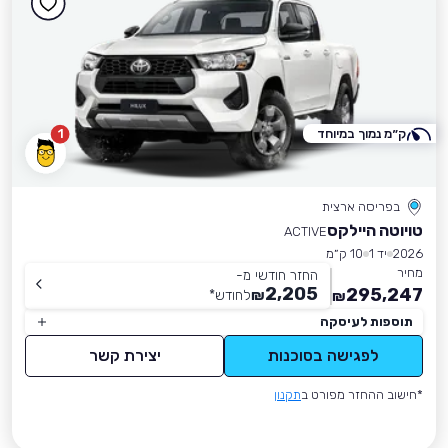
ק״מ נמוך במיוחד
1
בפריסה ארצית
טויוטה היילקס
ACTIVE
2026
יד 1
10 ק״מ
מחיר
החזר חודשי מ-
2,205
295,247
₪
לחודש
*
₪
תוספות לעיסקה
לפגישה בסוכנות
יצירת קשר
*חישוב ההחזר מפורט ב
תקנון