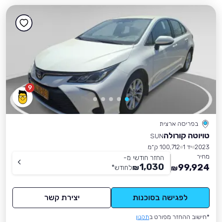
9
בפריסה ארצית
טויוטה קורולה
SUN
2023
יד 1
100,712 ק״מ
מחיר
החזר חודשי מ-
1,030
99,924
₪
לחודש
*
₪
לפגישה בסוכנות
יצירת קשר
*חישוב ההחזר מפורט ב
תקנון