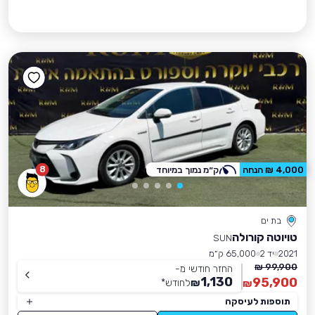
8
4,000 ₪ הנחה
ק״מ נמוך במיוחד
בת ים
טויוטה קורולה
SUN
2021
יד 2
65,000 ק״מ
99,900 ₪
החזר חודשי מ-
1,130
95,900
₪
לחודש
*
₪
תוספות לעיסקה