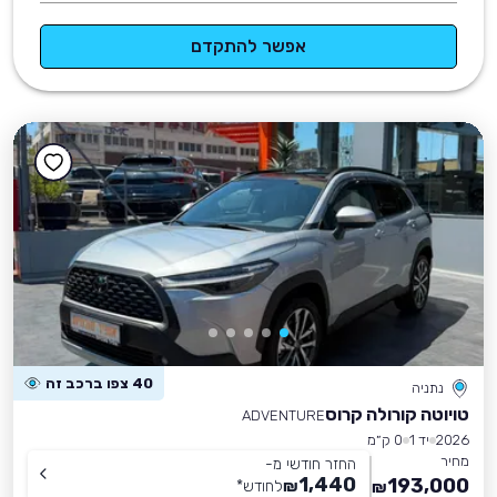
אפשר להתקדם
40 צפו ברכב זה
נתניה
טויוטה קורולה קרוס
ADVENTURE
2026
יד 1
0 ק״מ
מחיר
החזר חודשי מ-
1,440
193,000
₪
לחודש
*
₪