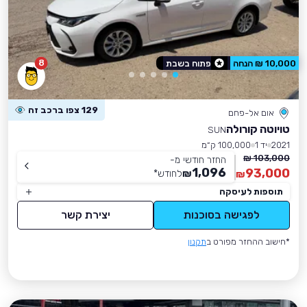
8
10,000 ₪ הנחה
פתוח בשבת
129 צפו ברכב זה
אום אל-פחם
טויוטה קורולה
SUN
2021
יד 1
100,000 ק״מ
103,000 ₪
החזר חודשי מ-
1,096
93,000
₪
לחודש
*
₪
תוספות לעיסקה
לפגישה בסוכנות
יצירת קשר
*חישוב ההחזר מפורט ב
תקנון