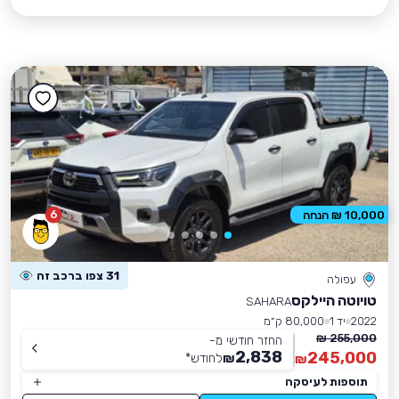
6
10,000 ₪ הנחה
31 צפו ברכב זה
עפולה
טויוטה היילקס
SAHARA
2022
יד 1
80,000 ק״מ
255,000 ₪
החזר חודשי מ-
2,838
245,000
₪
לחודש
*
₪
תוספות לעיסקה