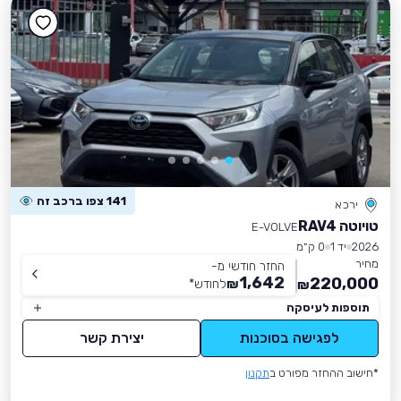
141 צפו ברכב זה
ירכא
טויוטה RAV4
E-VOLVE
2026
יד 1
0 ק״מ
מחיר
החזר חודשי מ-
1,642
220,000
₪
לחודש
*
₪
תוספות לעיסקה
לפגישה בסוכנות
יצירת קשר
*חישוב ההחזר מפורט ב
תקנון