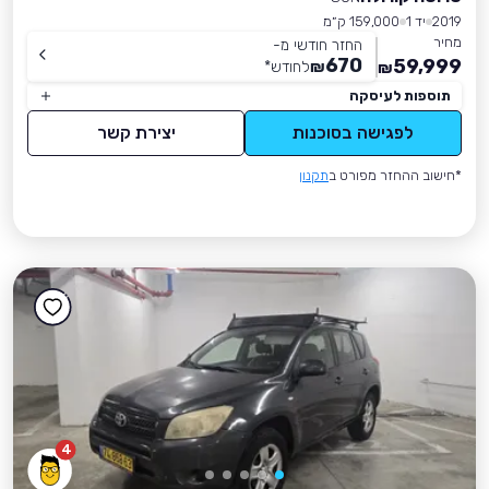
2019
יד 1
159,000 ק״מ
מחיר
החזר חודשי מ-
670
59,999
₪
לחודש
*
₪
תוספות לעיסקה
לפגישה בסוכנות
יצירת קשר
*חישוב ההחזר מפורט ב
תקנון
4