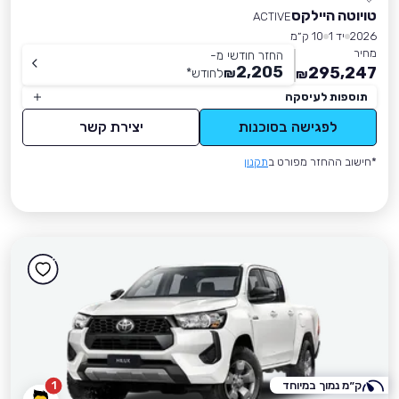
טויוטה היילקס
ACTIVE
2026
יד 1
10 ק״מ
מחיר
החזר חודשי מ-
2,205
295,247
₪
לחודש
*
₪
תוספות לעיסקה
לפגישה בסוכנות
יצירת קשר
*חישוב ההחזר מפורט ב
תקנון
ק״מ נמוך במיוחד
1