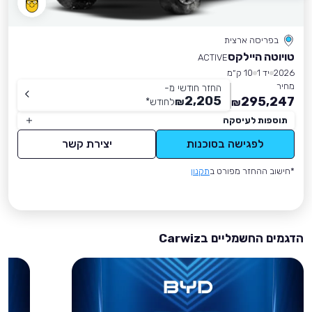
בפריסה ארצית
טויוטה היילקס
ACTIVE
2026
יד 1
10 ק״מ
מחיר
החזר חודשי מ-
2,205
295,247
₪
לחודש
*
₪
תוספות לעיסקה
לפגישה בסוכנות
יצירת קשר
*חישוב ההחזר מפורט ב
תקנון
הדגמים החשמליים בCarwiz