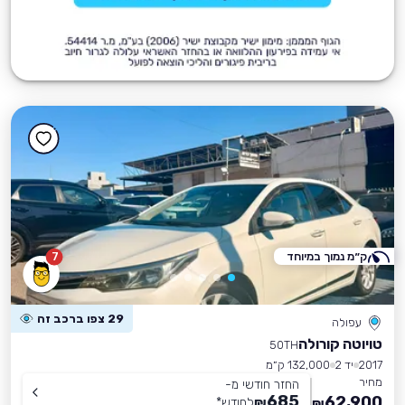
ק״מ נמוך במיוחד
7
29 צפו ברכב זה
עפולה
טויוטה קורולה
50TH
2017
יד 2
132,000 ק״מ
מחיר
החזר חודשי מ-
685
62,900
₪
לחודש
*
₪