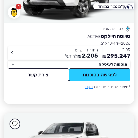
ק״מ נמוך במיוחד
1
בפריסה ארצית
טויוטה היילקס
ACTIVE
2026
יד 1
10 ק״מ
מחיר
החזר חודשי מ-
2,205
295,247
₪
לחודש
*
₪
תוספות לעיסקה
לפגישה בסוכנות
יצירת קשר
*חישוב ההחזר מפורט ב
תקנון