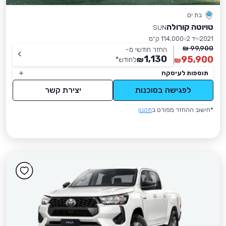
בת ים
טויוטה קורולה
SUN
2021
יד 2
114,000 ק״מ
99,900 ₪
החזר חודשי מ-
1,130
95,900
₪
לחודש
*
₪
תוספות לעיסקה
לפגישה בסוכנות
יצירת קשר
*חישוב ההחזר מפורט ב
תקנון