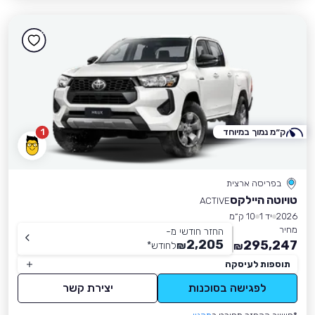
ק״מ נמוך במיוחד
1
בפריסה ארצית
טויוטה היילקס
ACTIVE
2026
יד 1
10 ק״מ
מחיר
החזר חודשי מ-
2,205
295,247
₪
לחודש
*
₪
תוספות לעיסקה
לפגישה בסוכנות
יצירת קשר