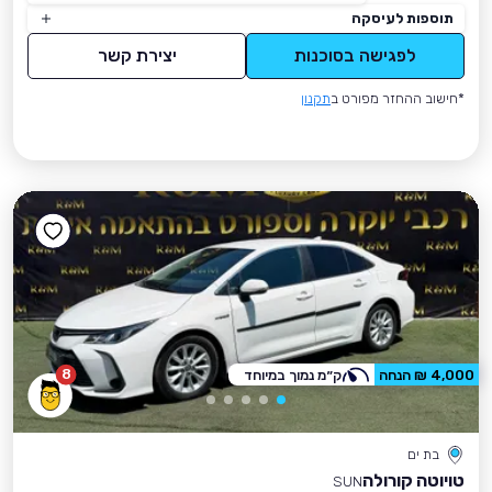
תוספות לעיסקה
לפגישה בסוכנות
יצירת קשר
*חישוב ההחזר מפורט ב
תקנון
8
4,000 ₪ הנחה
ק״מ נמוך במיוחד
בת ים
טויוטה קורולה
SUN