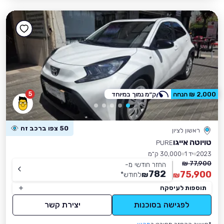
5
2,000 ₪ הנחה
ק״מ נמוך במיוחד
50 צפו ברכב זה
ראשון לציון
טויוטה אייגו
PURE
2023
יד 1
30,000 ק״מ
77,900 ₪
החזר חודשי מ-
782
75,900
₪
לחודש
*
₪
תוספות לעיסקה
לפגישה בסוכנות
יצירת קשר