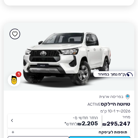
ק״מ נמוך במיוחד
1
בפריסה ארצית
טויוטה היילקס
ACTIVE
2026
יד 1
10 ק״מ
מחיר
החזר חודשי מ-
2,205
295,247
₪
לחודש
*
₪
תוספות לעיסקה