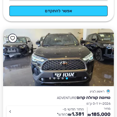
אפשר להתקדם
ראשון לציון
טויוטה קורולה קרוס
ADVENTURE
2026
יד 1
0 ק״מ
מחיר
החזר חודשי מ-
1,381
185,000
₪
לחודש
*
₪