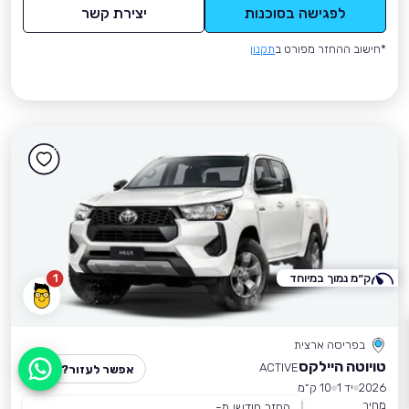
לפגישה בסוכנות
יצירת קשר
*חישוב ההחזר מפורט ב
תקנון
ק״מ נמוך במיוחד
1
בפריסה ארצית
טויוטה היילקס
ACTIVE
אפשר לעזור?
2026
יד 1
10 ק״מ
מחיר
החזר חודשי מ-