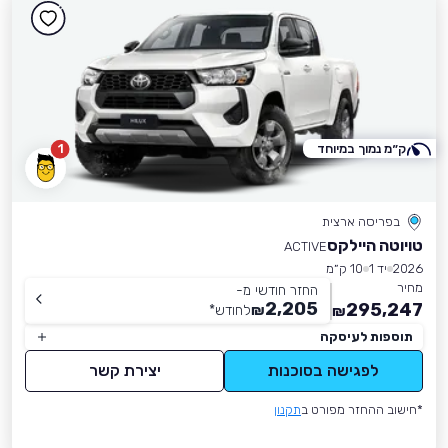
ק״מ נמוך במיוחד
1
בפריסה ארצית
טויוטה היילקס
ACTIVE
2026
יד 1
10 ק״מ
מחיר
החזר חודשי מ-
2,205
295,247
₪
לחודש
*
₪
תוספות לעיסקה
לפגישה בסוכנות
יצירת קשר
*חישוב ההחזר מפורט ב
תקנון