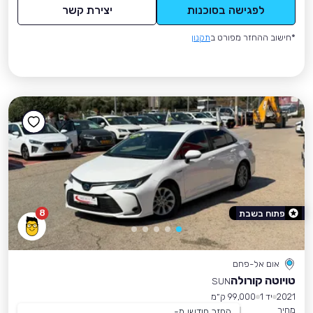
לפגישה בסוכנות
יצירת קשר
*חישוב ההחזר מפורט ב
תקנון
8
פתוח בשבת
אום אל-פחם
טויוטה קורולה
SUN
2021
יד 1
99,000 ק״מ
מחיר
החזר חודשי מ-