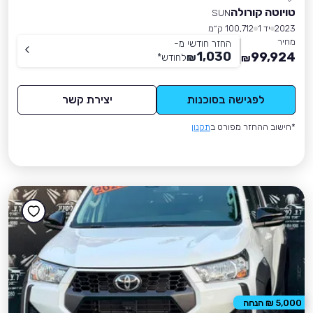
טויוטה קורולה
SUN
2023
יד 1
100,712 ק״מ
מחיר
החזר חודשי מ-
1,030
99,924
₪
לחודש
*
₪
לפגישה בסוכנות
יצירת קשר
*חישוב ההחזר מפורט ב
תקנון
5,000 ₪ הנחה