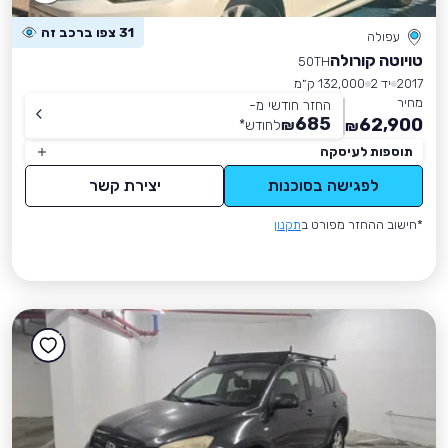
31 צפו ברכב זה
עפולה
טויוטה קורולה
50TH
2017
יד 2
132,000 ק״מ
מחיר
החזר חודשי מ-
685
62,900
₪
לחודש
*
₪
תוספות לעיסקה
לפגישה בסוכנות
יצירת קשר
*חישוב ההחזר מפורט ב
תקנון