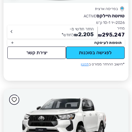
בפריסה ארצית
טויוטה היילקס
ACTIVE
2026
יד 1
10 ק״מ
מחיר
החזר חודשי מ-
2,205
295,247
₪
לחודש
*
₪
תוספות לעיסקה
לפגישה בסוכנות
יצירת קשר
*חישוב ההחזר מפורט ב
תקנון