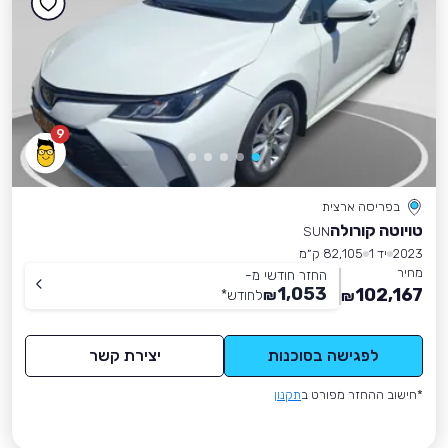
9
בפריסה ארצית
טויוטה קורולה
SUN
2023
יד 1
82,105 ק״מ
מחיר
החזר חודשי מ-
1,053
102,167
₪
לחודש
*
₪
לפגישה בסוכנות
יצירת קשר
*חישוב ההחזר מפורט ב
תקנון