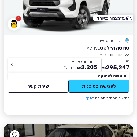
ק״מ נמוך במיוחד
1
בפריסה ארצית
טויוטה היילקס
ACTIVE
2026
יד 1
10 ק״מ
מחיר
החזר חודשי מ-
2,205
295,247
₪
לחודש
*
₪
תוספות לעיסקה
לפגישה בסוכנות
יצירת קשר
*חישוב ההחזר מפורט ב
תקנון