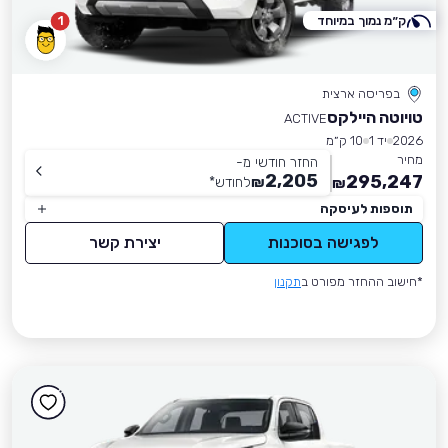
ק״מ נמוך במיוחד
1
בפריסה ארצית
טויוטה היילקס
ACTIVE
2026
יד 1
10 ק״מ
מחיר
החזר חודשי מ-
2,205
295,247
₪
לחודש
*
₪
תוספות לעיסקה
לפגישה בסוכנות
יצירת קשר
*חישוב ההחזר מפורט ב
תקנון