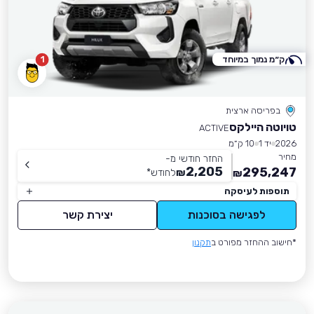
ק״מ נמוך במיוחד
1
בפריסה ארצית
טויוטה היילקס
ACTIVE
2026
יד 1
10 ק״מ
מחיר
החזר חודשי מ-
2,205
295,247
₪
לחודש
*
₪
תוספות לעיסקה
לפגישה בסוכנות
יצירת קשר
*חישוב ההחזר מפורט ב
תקנון