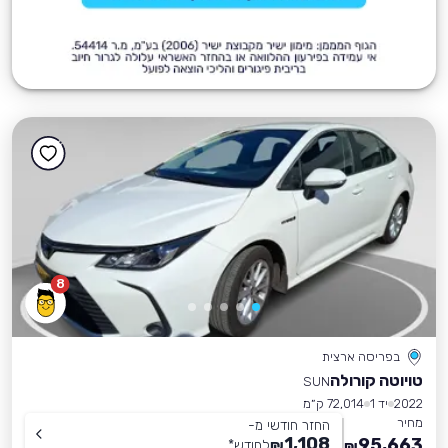
8
בפריסה ארצית
טויוטה קורולה
SUN
2022
יד 1
72,014 ק״מ
מחיר
החזר חודשי מ-
1,108
95,663
₪
לחודש
*
₪