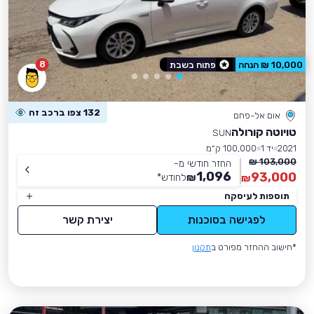
8
10,000 ₪ הנחה
פתוח בשבת
132 צפו ברכב זה
אום אל-פחם
טויוטה קורולה
SUN
2021
יד 1
100,000 ק״מ
103,000 ₪
החזר חודשי מ-
1,096
93,000
₪
לחודש
*
₪
תוספות לעיסקה
לפגישה בסוכנות
יצירת קשר
*חישוב ההחזר מפורט ב
תקנון