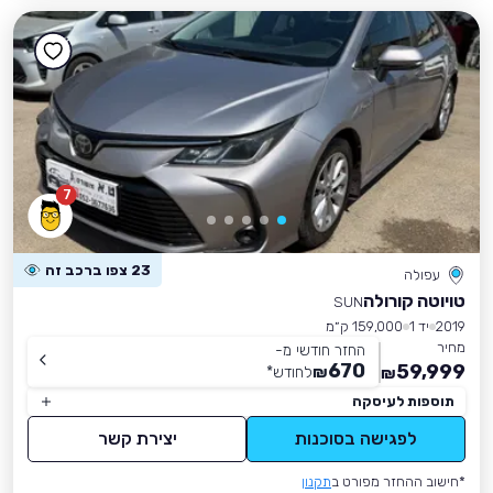
7
23 צפו ברכב זה
עפולה
טויוטה קורולה
SUN
2019
יד 1
159,000 ק״מ
מחיר
החזר חודשי מ-
670
59,999
₪
לחודש
*
₪
תוספות לעיסקה
לפגישה בסוכנות
יצירת קשר
*חישוב ההחזר מפורט ב
תקנון