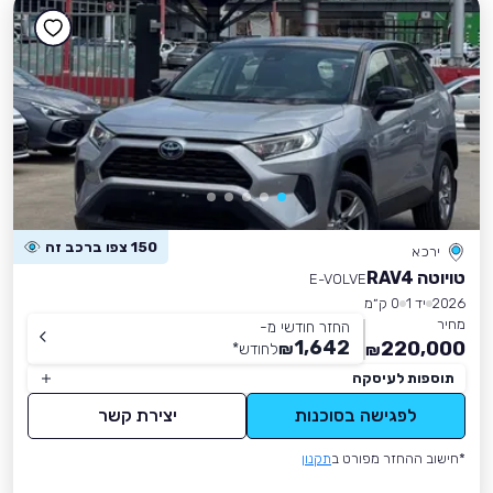
150 צפו ברכב זה
ירכא
טויוטה RAV4
E-VOLVE
2026
יד 1
0 ק״מ
מחיר
החזר חודשי מ-
1,642
220,000
₪
לחודש
*
₪
תוספות לעיסקה
לפגישה בסוכנות
יצירת קשר
*חישוב ההחזר מפורט ב
תקנון