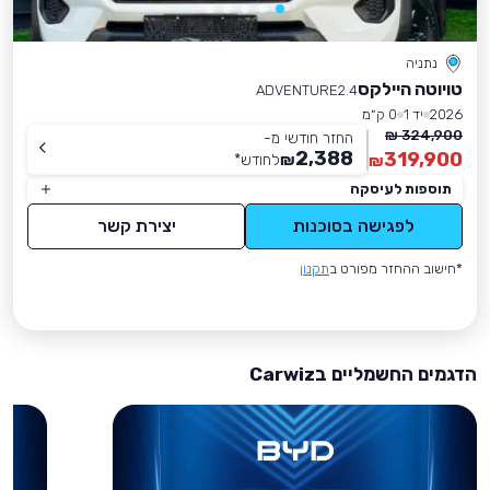
נתניה
טויוטה היילקס
ADVENTURE2.4
2026
יד 1
0 ק״מ
324,900 ₪
החזר חודשי מ-
2,388
319,900
₪
לחודש
*
₪
תוספות לעיסקה
לפגישה בסוכנות
יצירת קשר
*חישוב ההחזר מפורט ב
תקנון
הדגמים החשמליים בCarwiz