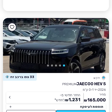
33 צפו ברכב זה
ירכא
JAECOO HEV 5
PREMIUM
2026
יד 1
0 ק״מ
מחיר
החזר חודשי מ-
1,231
165,000
₪
לחודש
*
₪
תוספות לעיסקה