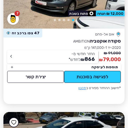
7
12,000 ₪ הנחה
פתוח בשבת
47 צפו ברכב זה
אום אל-פחם
סקודה אוקטביה
AMBITION
2020
יד 1
141,000 ק״מ
91,000 ₪
החזר חודשי מ-
866
79,000
₪
לחודש
*
₪
תוספות לעיסקה
לפגישה בסוכנות
יצירת קשר
*חישוב ההחזר מפורט ב
תקנון