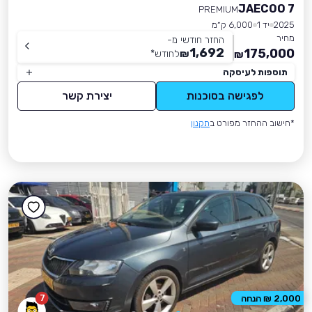
JAECOO 7
PREMIUM
2025
יד 1
6,000 ק״מ
מחיר
החזר חודשי מ-
1,692
175,000
₪
לחודש
*
₪
תוספות לעיסקה
לפגישה בסוכנות
יצירת קשר
*חישוב ההחזר מפורט ב
תקנון
7
2,000 ₪ הנחה