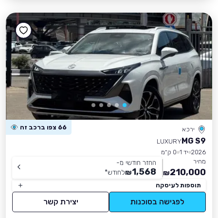
66 צפו ברכב זה
ירכא
MG S9
LUXURY
2026
יד 1
0 ק״מ
מחיר
החזר חודשי מ-
1,568
210,000
₪
לחודש
*
₪
תוספות לעיסקה
לפגישה בסוכנות
יצירת קשר