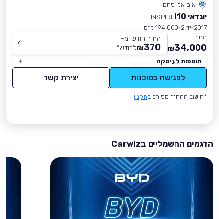
אום אל-פחם
יונדאי I10
INSPIRE
2017
יד 2
194,000 ק״מ
מחיר
החזר חודשי מ-
370
34,000
₪
לחודש
*
₪
תוספות לעיסקה
לפגישה בסוכנות
יצירת קשר
*חישוב ההחזר מפורט ב
תקנון
הדגמים החשמליים בCarwiz