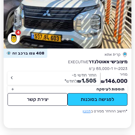
4
408 צפו ברכב זה
קרית אתא
מיצובישי אאוטלנדר
EXECUTIVE
2023
יד 1
85,000 ק״מ
מחיר
החזר חודשי מ-
1,505
146,000
₪
לחודש
*
₪
תוספות לעיסקה
לפגישה בסוכנות
יצירת קשר
*חישוב ההחזר מפורט ב
תקנון