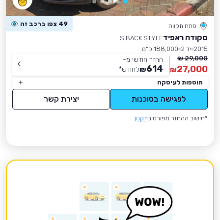
49 צפו ברכב זה
פתח תקווה
סקודה ראפיד
S.BACK STYLE
2015
יד 2
188,000 ק״מ
29,000 ₪
החזר חודשי מ-
614
27,000
₪
לחודש
*
₪
תוספות לעיסקה
לפגישה בסוכנות
יצירת קשר
*חישוב ההחזר מפורט ב
תקנון