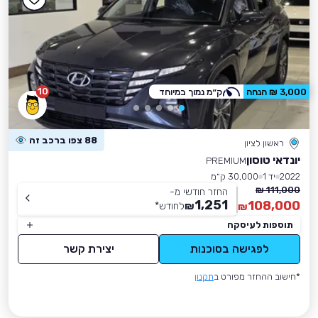
10
3,000 ₪ הנחה
ק״מ נמוך במיוחד
88 צפו ברכב זה
ראשון לציון
יונדאי טוסון
PREMIUM
2022
יד 1
30,000 ק״מ
111,000 ₪
החזר חודשי מ-
1,251
108,000
₪
לחודש
*
₪
תוספות לעיסקה
לפגישה בסוכנות
יצירת קשר
*חישוב ההחזר מפורט ב
תקנון