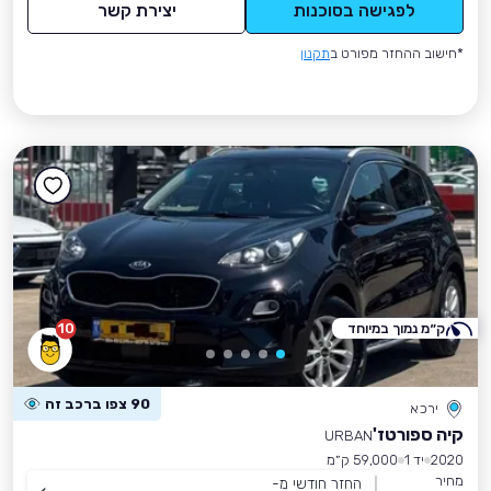
לפגישה בסוכנות
יצירת קשר
*חישוב ההחזר מפורט ב
תקנון
ק״מ נמוך במיוחד
10
90 צפו ברכב זה
ירכא
קיה ספורטז'
URBAN
2020
יד 1
59,000 ק״מ
מחיר
החזר חודשי מ-