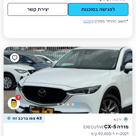
לפגישה בסוכנות
יצירת קשר
*חישוב ההחזר מפורט ב
תקנון
7
43 צפו ברכב זה
ירכא
מזדה CX-5
EXECUTIVE
2021
יד 1
90,000 ק״מ