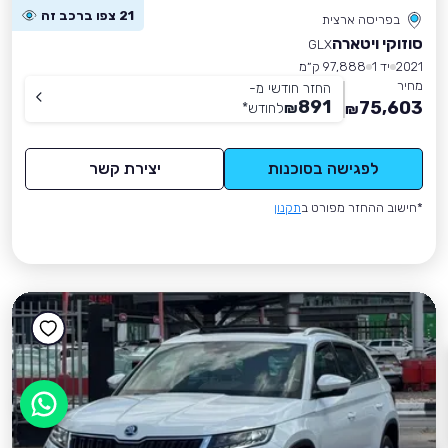
21 צפו ברכב זה
בפריסה ארצית
סוזוקי ויטארה
GLX
2021
יד 1
97,888 ק״מ
מחיר
החזר חודשי מ-
891
75,603
₪
לחודש
*
₪
לפגישה בסוכנות
יצירת קשר
*חישוב ההחזר מפורט ב
תקנון
אפשר לעזור?