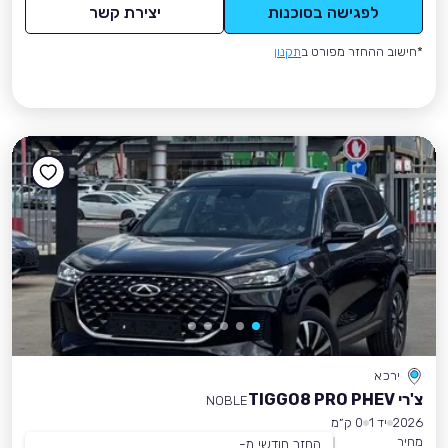
לפגישה בסוכנות
יצירת קשר
*חישוב ההחזר מפורט ב
תקנון
ירכא
צ'רי TIGGO8 PRO PHEV
NOBLE
2026
יד 1
0 ק״מ
מחיר
החזר חודשי מ-