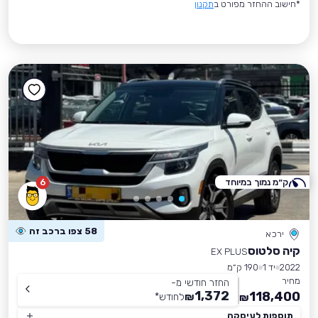
*חישוב ההחזר מפורט ב
תקנון
ק״מ נמוך במיוחד
6
58 צפו ברכב זה
ירכא
קיה סלטוס
EX PLUS
2022
יד 1
190 ק״מ
מחיר
החזר חודשי מ-
1,372
118,400
₪
לחודש
*
₪
תוספות לעיסקה