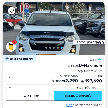
ק״מ נמוך במיוחד
8
49 צפו ברכב זה
ירכא
איסוזו D-Max
S PLUS
2022
יד 1
112 ק״מ
מחיר
החזר חודשי מ-
2,290
197,690
₪
לחודש
*
₪
תוספות לעיסקה
לפגישה בסוכנות
יצירת קשר
*חישוב ההחזר מפורט ב
תקנון