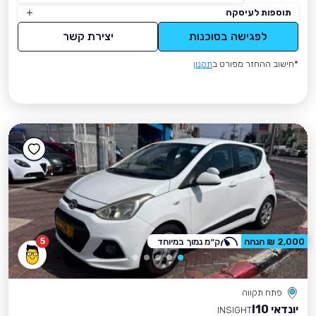
תוספות לעיסקה
לפגישה בסוכנות
יצירת קשר
*חישוב ההחזר מפורט ב
תקנון
5
2,000 ₪ הנחה
ק״מ נמוך במיוחד
פתח תקווה
יונדאי I10
INSIGHT