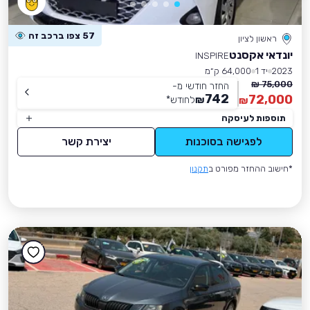
57 צפו ברכב זה
ראשון לציון
יונדאי אקסנט
INSPIRE
2023
יד 1
64,000 ק״מ
75,000 ₪
החזר חודשי מ-
742
72,000
₪
לחודש
*
₪
תוספות לעיסקה
לפגישה בסוכנות
יצירת קשר
*חישוב ההחזר מפורט ב
תקנון