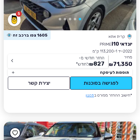
5
1605 צפו ברכב זה
קרית אתא
יונדאי I10
PRIME
2022
יד 1
113,200 ק״מ
מחיר
החזר חודשי מ-
827
71,350
₪
לחודש
*
₪
תוספות לעיסקה
לפגישה בסוכנות
יצירת קשר
*חישוב ההחזר מפורט ב
תקנון