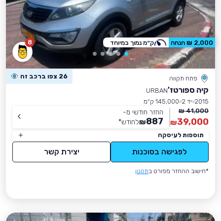
8
2,000 ₪ הנחה
ק״מ נמוך במיוחד
26 צפו ברכב זה
פתח תקווה
קיה ספורטז'
URBAN
2015
יד 2
145,000 ק״מ
41,000 ₪
החזר חודשי מ-
887
39,000
₪
לחודש
*
₪
תוספות לעיסקה
לפגישה בסוכנות
יצירת קשר
*חישוב ההחזר מפורט ב
תקנון