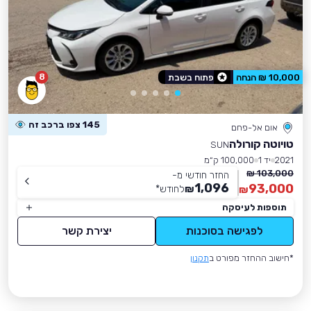
8
10,000 ₪ הנחה
פתוח בשבת
145 צפו ברכב זה
אום אל-פחם
טויוטה קורולה
SUN
2021
יד 1
100,000 ק״מ
103,000 ₪
החזר חודשי מ-
1,096
93,000
₪
לחודש
*
₪
תוספות לעיסקה
לפגישה בסוכנות
יצירת קשר
*חישוב ההחזר מפורט ב
תקנון