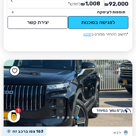
1,008
92,000
₪
לחודש
*
₪
תוספות לעיסקה
לפגישה בסוכנות
יצירת קשר
*חישוב ההחזר מפורט ב
תקנון
ק״מ נמוך במיוחד
1
163 צפו ברכב זה
ירכא