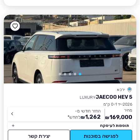
ירכא
JAECOO HEV 5
LUXURY
2026
יד 1
0 ק״מ
מחיר
החזר חודשי מ-
1,262
169,000
₪
לחודש
*
₪
תוספות לעיסקה
לפגישה בסוכנות
יצירת קשר