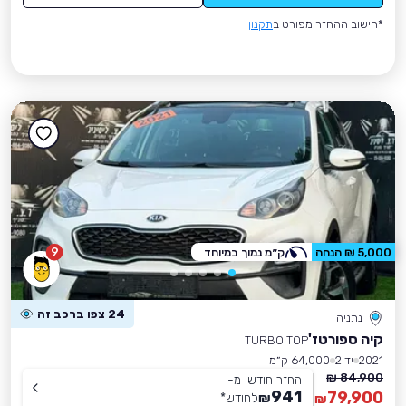
*חישוב ההחזר מפורט ב
תקנון
9
5,000 ₪ הנחה
ק״מ נמוך במיוחד
24 צפו ברכב זה
נתניה
קיה ספורטז'
TURBO TOP
2021
יד 2
64,000 ק״מ
84,900 ₪
החזר חודשי מ-
941
79,900
₪
לחודש
*
₪