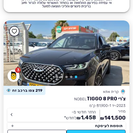
3
219 צפו ברכב זה
קרית אתא
צ'רי TIGGO 8 PRO
NOBEL
2023
יד 1
81,900 ק״מ
מחיר
החזר חודשי מ-
1,458
141,500
₪
לחודש
*
₪
תוספות לעיסקה