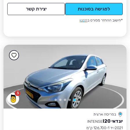
לפגישה בסוכנות
יצירת קשר
*חישוב ההחזר מפורט ב
תקנון
3
בפריסה ארצית
יונדאי I20
INTENSE
2021
יד 1
126,700 ק״מ