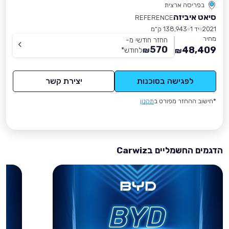
בפריסה ארצית
סיאט איביזה
REFERENCE
2021
יד 1
138,943 ק״מ
מחיר
החזר חודשי מ-
570
48,409
₪
לחודש
*
₪
לפגישה בסוכנות
יצירת קשר
*חישוב ההחזר מפורט ב
תקנון
הדגמים החשמליים בCarwiz