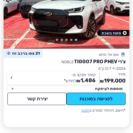
פתוח בשבת
21 צפו ברכב זה
אום אל-פחם
צ'רי TIGGO7 PRO PHEV
NOBLE
2026
יד 1
0 ק״מ
מחיר
החזר חודשי מ-
1,486
199,000
₪
לחודש
*
₪
תוספות לעיסקה
לפגישה בסוכנות
יצירת קשר
*חישוב ההחזר מפורט ב
תקנון