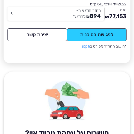
2022
יד 1
80,781 ק״מ
מחיר
החזר חודשי מ-
894
77,153
₪
לחודש
*
₪
לפגישה בסוכנות
יצירת קשר
*חישוב ההחזר מפורט ב
תקנון
חושבים על עסקת טרייד אין?