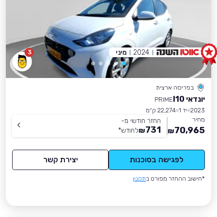
2024
מיני
3
בפריסה ארצית
יונדאי I10
PRIME
2023
יד 1
22,274 ק״מ
מחיר
החזר חודשי מ-
731
70,965
₪
לחודש
*
₪
לפגישה בסוכנות
יצירת קשר
*חישוב ההחזר מפורט ב
תקנון