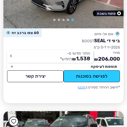
פתוח בשבת
60 צפו ברכב זה
אום אל-פחם
בי ווי די SEAL
BOOST
2026
יד 1
0 ק״מ
מחיר
החזר חודשי מ-
1,538
206,000
₪
לחודש
*
₪
תוספות לעיסקה
לפגישה בסוכנות
יצירת קשר
*חישוב ההחזר מפורט ב
תקנון