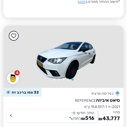
*חישוב ההחזר מפורט ב
תקנון
4
32 צפו ברכב זה
בפריסה ארצית
סיאט איביזה
REFERENCE
2021
יד 1
154,597 ק״מ
מחיר
החזר חודשי מ-
516
43,777
₪
לחודש
*
₪