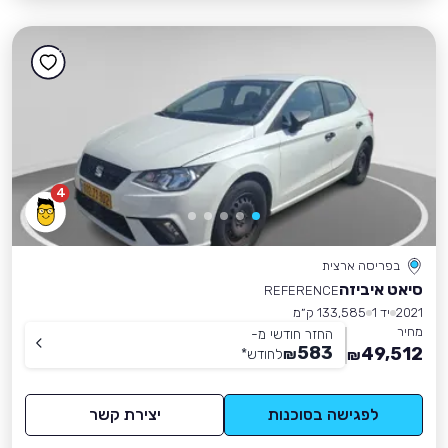
4
בפריסה ארצית
סיאט איביזה
REFERENCE
2021
יד 1
133,585 ק״מ
מחיר
החזר חודשי מ-
583
49,512
₪
לחודש
*
₪
לפגישה בסוכנות
יצירת קשר