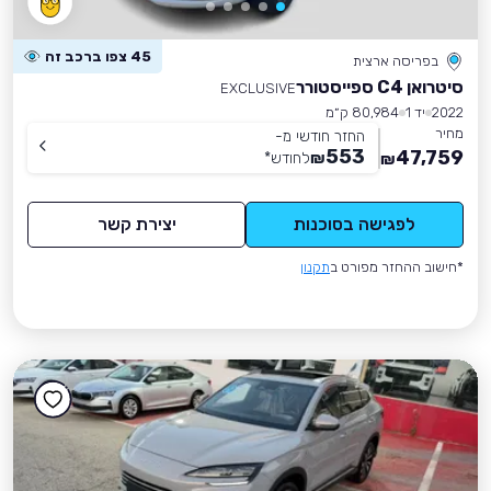
45 צפו ברכב זה
בפריסה ארצית
סיטרואן C4 ספייסטורר
EXCLUSIVE
2022
יד 1
80,984 ק״מ
מחיר
החזר חודשי מ-
553
47,759
₪
לחודש
*
₪
לפגישה בסוכנות
יצירת קשר
*חישוב ההחזר מפורט ב
תקנון