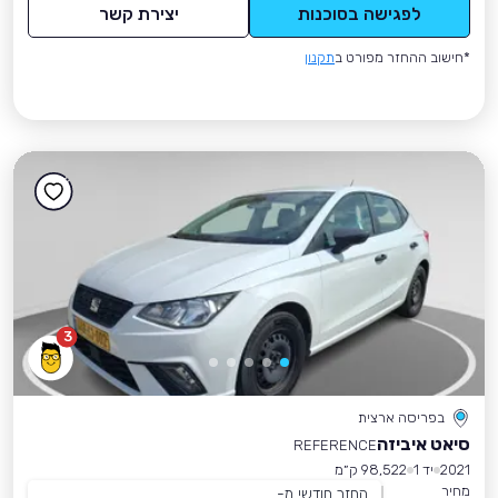
לפגישה בסוכנות
יצירת קשר
*חישוב ההחזר מפורט ב
תקנון
3
בפריסה ארצית
סיאט איביזה
REFERENCE
2021
יד 1
98,522 ק״מ
מחיר
החזר חודשי מ-