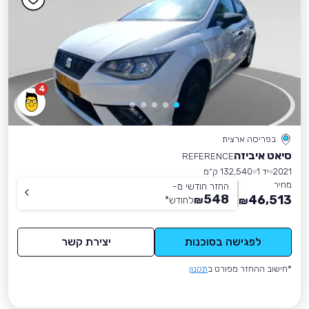
4
בפריסה ארצית
סיאט איביזה
REFERENCE
2021
יד 1
132,540 ק״מ
מחיר
החזר חודשי מ-
548
46,513
₪
לחודש
*
₪
לפגישה בסוכנות
יצירת קשר
*חישוב ההחזר מפורט ב
תקנון