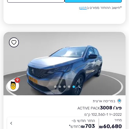
*חישוב ההחזר מפורט ב
תקנון
9
בפריסה ארצית
פיג'ו 3008
ACTIVE PACK
2022
יד 1
102,360 ק״מ
מחיר
החזר חודשי מ-
703
60,680
₪
לחודש
*
₪