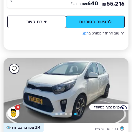
640
55,216
₪
לחודש
*
₪
לפגישה בסוכנות
יצירת קשר
*חישוב ההחזר מפורט ב
תקנון
ק״מ נמוך במיוחד
4
24 צפו ברכב זה
בפריסה ארצית