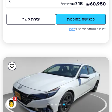
718
60,950
₪
לחודש
*
₪
לפגישה בסוכנות
יצירת קשר
*חישוב ההחזר מפורט ב
תקנון
3