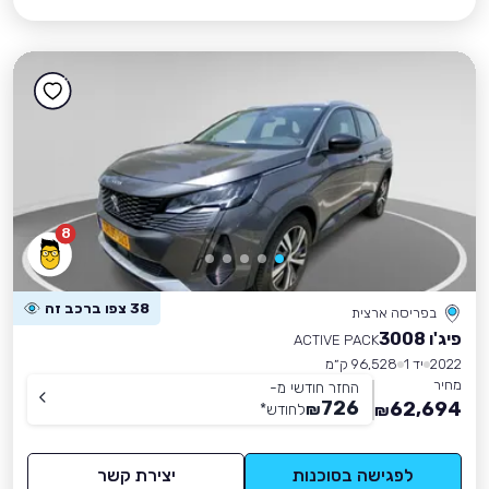
8
38 צפו ברכב זה
בפריסה ארצית
פיג'ו 3008
ACTIVE PACK
2022
יד 1
96,528 ק״מ
מחיר
החזר חודשי מ-
726
62,694
₪
לחודש
*
₪
לפגישה בסוכנות
יצירת קשר