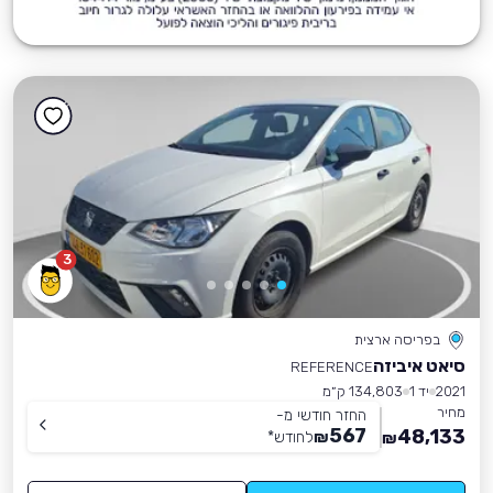
3
בפריסה ארצית
סיאט איביזה
REFERENCE
2021
יד 1
134,803 ק״מ
מחיר
החזר חודשי מ-
567
48,133
₪
לחודש
*
₪