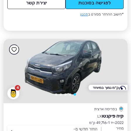
לפגישה בסוכנות
יצירת קשר
*חישוב ההחזר מפורט ב
תקנון
ק״מ נמוך במיוחד
4
בפריסה ארצית
קיה פיקנטו
LX
2022
יד 1
49,716 ק״מ
מחיר
החזר חודשי מ-