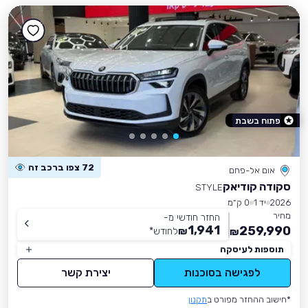
פתוח בשבת
72 צפו ברכב זה
אום אל-פחם
סקודה קודיאק
STYLE
2026
יד 1
0 ק״מ
מחיר
החזר חודשי מ-
1,941
259,990
₪
לחודש
*
₪
תוספות לעיסקה
לפגישה בסוכנות
יצירת קשר
*חישוב ההחזר מפורט ב
תקנון