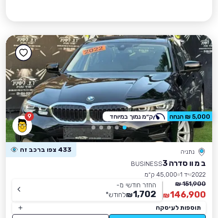
9
5,000 ₪ הנחה
ק״מ נמוך במיוחד
433 צפו ברכב זה
נתניה
ב מ וו סדרה 3
BUSINESS
2022
יד 1
45,000 ק״מ
151,900 ₪
החזר חודשי מ-
1,702
146,900
₪
לחודש
*
₪
תוספות לעיסקה