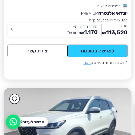
בפריסה ארצית
יונדאי אלנטרה
PREMIUM
2023
יד 1
65,365 ק״מ
מחיר
החזר חודשי מ-
1,170
113,520
₪
לחודש
*
₪
לפגישה בסוכנות
יצירת קשר
*חישוב ההחזר מפורט ב
תקנון
אפשר לעזור?