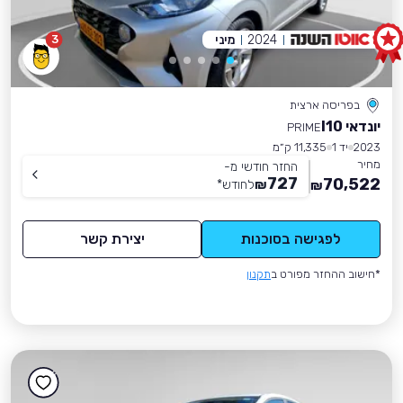
2024
מיני
3
בפריסה ארצית
יונדאי I10
PRIME
2023
יד 1
11,335 ק״מ
מחיר
החזר חודשי מ-
727
70,522
₪
לחודש
*
₪
לפגישה בסוכנות
יצירת קשר
*חישוב ההחזר מפורט ב
תקנון