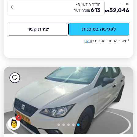
מחיר
החזר חודשי מ-
613
52,046
₪
לחודש
*
₪
לפגישה בסוכנות
יצירת קשר
*חישוב ההחזר מפורט ב
תקנון
4