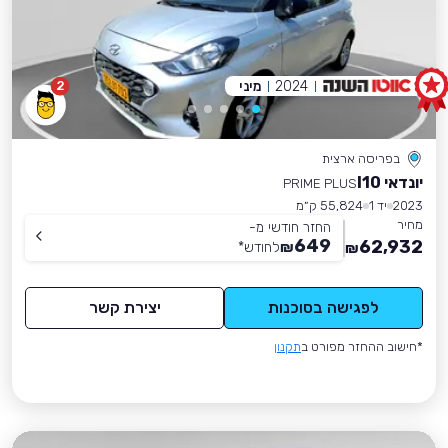
2024
מיני
2
בפריסה ארצית
יונדאי I10
PRIME PLUS
2023
יד 1
55,824 ק״מ
מחיר
החזר חודשי מ-
649
62,932
₪
לחודש
*
₪
לפגישה בסוכנות
יצירת קשר
*חישוב ההחזר מפורט ב
תקנון