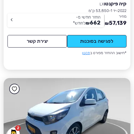
קיה פיקנטו
LX
2022
יד 1
53,850 ק״מ
מחיר
החזר חודשי מ-
662
57,139
₪
לחודש
*
₪
לפגישה בסוכנות
יצירת קשר
*חישוב ההחזר מפורט ב
תקנון
2