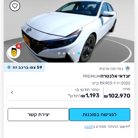
4
59 צפו ברכב זה
בפריסה ארצית
יונדאי אלנטרה
PREMIUM
2022
יד 1
89,903 ק״מ
מחיר
החזר חודשי מ-
1,193
102,970
₪
לחודש
*
₪
לפגישה בסוכנות
יצירת קשר
*חישוב ההחזר מפורט ב
תקנון