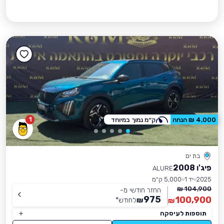
1
4,000 ₪ הנחה
ק״מ נמוך במיוחד
בת ים
פיג'ו 2008
ALURE
2025
יד 1
5,000 ק״מ
104,900 ₪
החזר חודשי מ-
975
100,900
₪
לחודש
*
₪
תוספות לעיסקה