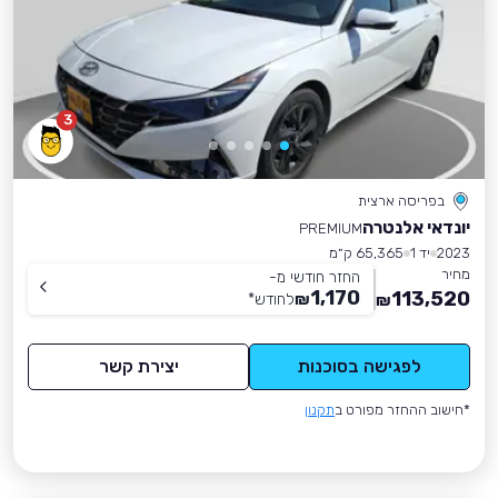
3
בפריסה ארצית
יונדאי אלנטרה
PREMIUM
2023
יד 1
65,365 ק״מ
מחיר
החזר חודשי מ-
1,170
113,520
₪
לחודש
*
₪
לפגישה בסוכנות
יצירת קשר
*חישוב ההחזר מפורט ב
תקנון