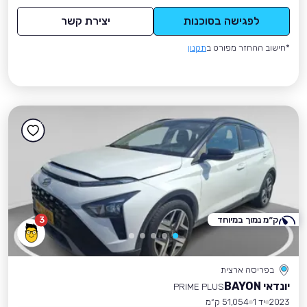
לפגישה בסוכנות
יצירת קשר
*חישוב ההחזר מפורט ב
תקנון
ק״מ נמוך במיוחד
3
בפריסה ארצית
יונדאי BAYON
PRIME PLUS
2023
יד 1
51,054 ק״מ