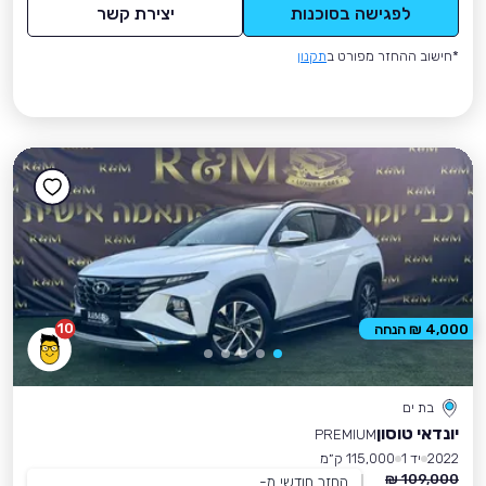
לפגישה בסוכנות
יצירת קשר
*חישוב ההחזר מפורט ב
תקנון
10
4,000 ₪ הנחה
בת ים
יונדאי טוסון
PREMIUM
2022
יד 1
115,000 ק״מ
109,000 ₪
החזר חודשי מ-