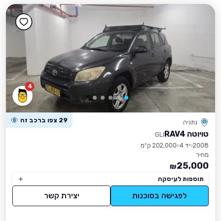
4
29 צפו ברכב זה
נתניה
טויוטה RAV4
GLI
2008
יד 4
202,000 ק״מ
מחיר
25,000
₪
תוספות לעיסקה
לפגישה בסוכנות
יצירת קשר