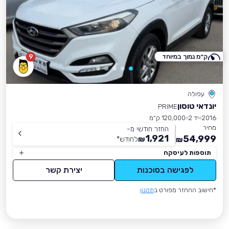
ק״מ נמוך במיוחד
9
עפולה
יונדאי טוסון
PRIME
2016
יד 2
120,000 ק״מ
מחיר
החזר חודשי מ-
1,921
54,999
₪
לחודש
*
₪
תוספות לעיסקה
לפגישה בסוכנות
יצירת קשר
*חישוב ההחזר מפורט ב
תקנון