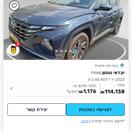
7
בפריסה ארצית
יונדאי טוסון
PRIME
2023
יד 1
60,407 ק״מ
מחיר
החזר חודשי מ-
1,176
114,138
₪
לחודש
*
₪
לפגישה בסוכנות
יצירת קשר
*חישוב ההחזר מפורט ב
תקנון