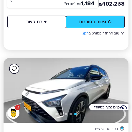
1,184
102,238
₪
לחודש
*
₪
לפגישה בסוכנות
יצירת קשר
*חישוב ההחזר מפורט ב
תקנון
ק״מ נמוך במיוחד
3
בפריסה ארצית