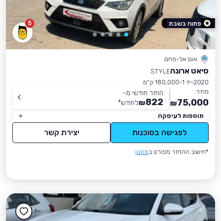
5
פתוח בשבת
אום אל-פחם
סיאט ארונה
STYLE
2020
יד 1
180,000 ק״מ
מחיר
החזר חודשי מ-
822
75,000
₪
לחודש
*
₪
תוספות לעיסקה
לפגישה בסוכנות
יצירת קשר
*חישוב ההחזר מפורט ב
תקנון