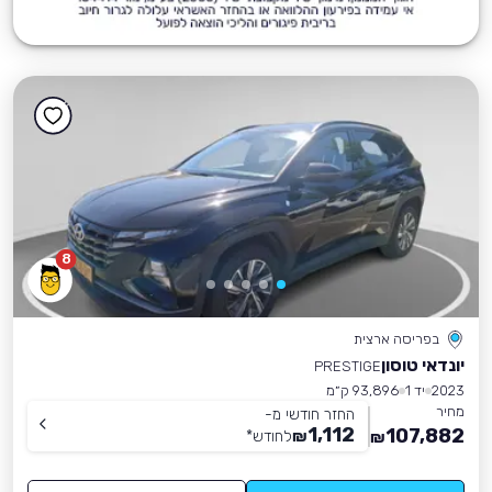
8
בפריסה ארצית
יונדאי טוסון
PRESTIGE
2023
יד 1
93,896 ק״מ
מחיר
החזר חודשי מ-
1,112
107,882
₪
לחודש
*
₪