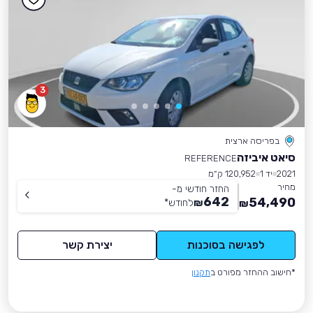
3
בפריסה ארצית
סיאט איביזה
REFERENCE
2021
יד 1
120,952 ק״מ
מחיר
החזר חודשי מ-
642
54,490
₪
לחודש
*
₪
לפגישה בסוכנות
יצירת קשר
*חישוב ההחזר מפורט ב
תקנון