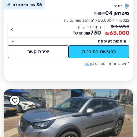
38 צפו ברכב זה
בת ים
סיטרואן C4
SHINE
2022
יד 1
58,000 ק״מ
351 טווח נסיעה
67,000 ₪
החזר חודשי מ-
730
63,000
₪
לחודש
*
₪
תוספות לעיסקה
לפגישה בסוכנות
יצירת קשר
*חישוב ההחזר מפורט ב
תקנון