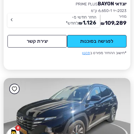
יונדאי BAYON
PRIME PLUS
2023
יד 1
6,650 ק״מ
מחיר
החזר חודשי מ-
1,126
109,289
₪
לחודש
*
₪
לפגישה בסוכנות
יצירת קשר
*חישוב ההחזר מפורט ב
תקנון
8