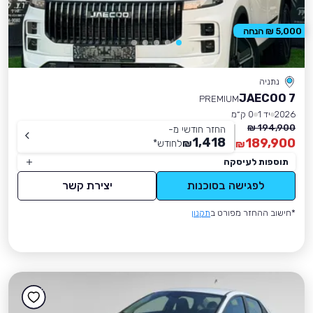
5,000 ₪ הנחה
נתניה
JAECOO 7
PREMIUM
2026
יד 1
0 ק״מ
194,900 ₪
החזר חודשי מ-
1,418
189,900
₪
לחודש
*
₪
תוספות לעיסקה
לפגישה בסוכנות
יצירת קשר
*חישוב ההחזר מפורט ב
תקנון