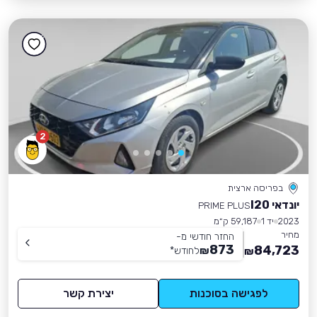
2
בפריסה ארצית
יונדאי I20
PRIME PLUS
2023
יד 1
59,187 ק״מ
מחיר
החזר חודשי מ-
873
84,723
₪
לחודש
*
₪
לפגישה בסוכנות
יצירת קשר