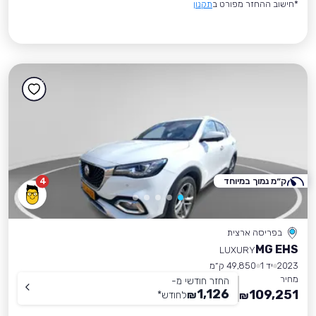
*חישוב ההחזר מפורט ב
תקנון
ק״מ נמוך במיוחד
4
בפריסה ארצית
MG EHS
LUXURY
2023
יד 1
49,850 ק״מ
מחיר
החזר חודשי מ-
1,126
109,251
₪
לחודש
*
₪