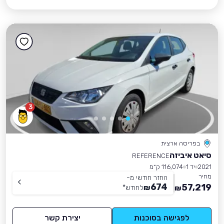
3
בפריסה ארצית
סיאט איביזה
REFERENCE
2021
יד 1
116,074 ק״מ
מחיר
החזר חודשי מ-
674
57,219
₪
לחודש
*
₪
לפגישה בסוכנות
יצירת קשר