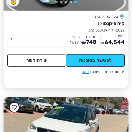
בפריסה ארצית
קיה פיקנטו
LX
2022
יד 1
35,939 ק״מ
מחיר
החזר חודשי מ-
748
64,544
₪
לחודש
*
₪
לפגישה בסוכנות
יצירת קשר
*חישוב ההחזר מפורט ב
תקנון