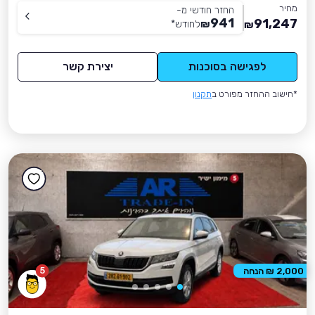
מחיר
החזר חודשי מ-
941
91,247
₪
לחודש
*
₪
לפגישה בסוכנות
יצירת קשר
*חישוב ההחזר מפורט ב
תקנון
5
2,000 ₪ הנחה