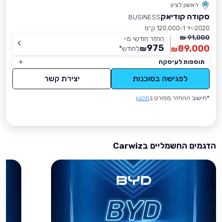
ראשון לציון
סקודה קודיאק
BUSINESS
2020
יד 1
120,000 ק״מ
91,000 ₪
החזר חודשי מ-
975
89,000
₪
לחודש
*
₪
תוספות לעיסקה
לפגישה בסוכנות
יצירת קשר
*חישוב ההחזר מפורט ב
תקנון
הדגמים החשמליים בCarwiz