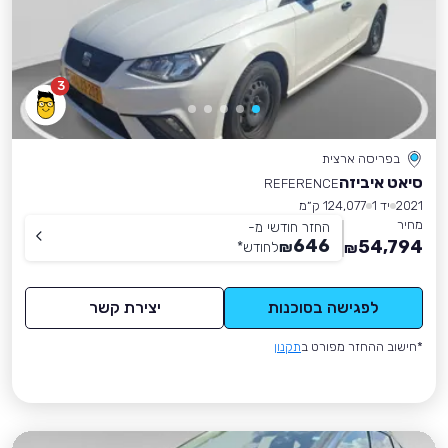
3
בפריסה ארצית
סיאט איביזה
REFERENCE
2021
יד 1
124,077 ק״מ
מחיר
החזר חודשי מ-
646
54,794
₪
לחודש
*
₪
לפגישה בסוכנות
יצירת קשר
*חישוב ההחזר מפורט ב
תקנון