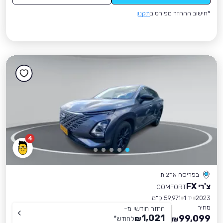
*חישוב ההחזר מפורט ב
תקנון
4
בפריסה ארצית
צ'רי FX
COMFORT
2023
יד 1
59,971 ק״מ
מחיר
החזר חודשי מ-
1,021
99,099
₪
לחודש
*
₪