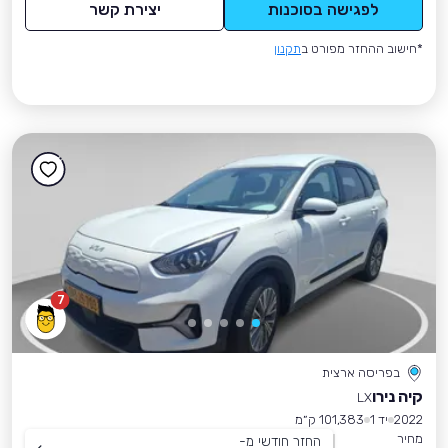
לפגישה בסוכנות
יצירת קשר
*חישוב ההחזר מפורט ב
תקנון
7
בפריסה ארצית
קיה נירו
LX
2022
יד 1
101,383 ק״מ
מחיר
החזר חודשי מ-