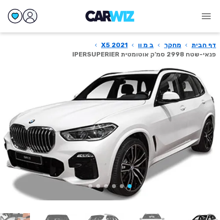
דף הבית
›
מחקר
›
ב מ וו
›
X5 2021
›
פנאי-שטח 2998 סמ'ק אוטומטית IPERSUPERIER