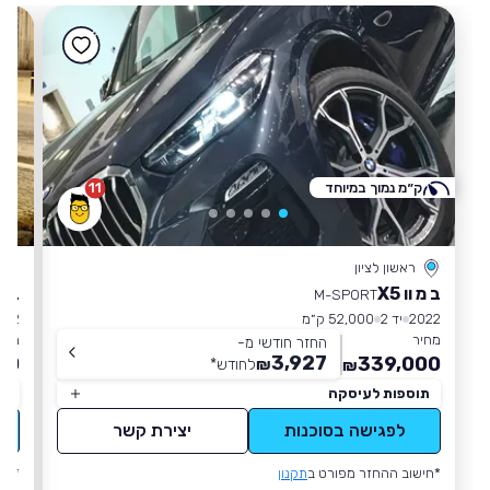
ק״מ נמוך במיוחד
11
ראשון לציון
ב מ וו X5
ב מ ו
M-SPORT
2022
יד 2
52,000 ק״מ
022
מחיר
מחי
החזר חודשי מ-
3,927
00
339,000
₪
לחודש
*
₪
תוספות לעיסקה
תו
לפגישה בסוכנות
יצירת קשר
*חישוב ההחזר מפורט ב
תקנון
*חי