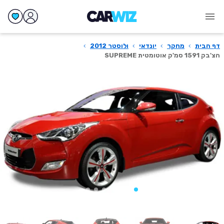
דף הבית
›
מחקר
›
יונדאי
›
ולוסטר 2012
›
הצ'בק 1591 סמ'ק אוטומטית SUPREME