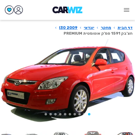
דף הבית
›
מחקר
›
יונדאי
›
I30 2009
›
הצ'בק 1591 סמ'ק אוטומטית PREMIUM